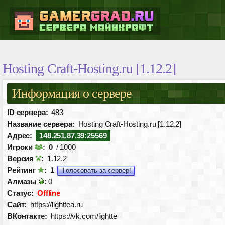
Hosting Craft-Hosting.ru [1.12.2]
Информация о сервере
ID сервера:
483
Название сервера:
Hosting Craft-Hosting.ru [1.12.2]
Адрес:
148.251.87.39:25569
Игроки
:
0
/ 1000
Версия
:
1.12.2
Рейтинг
:
1
Голосовать за сервер!
Алмазы
:
0
Статус:
Offline
Сайт:
https://lighttea.ru
ВКонтакте:
https://vk.com/lightte