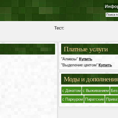
Инфо
Тест:
Платные услуги
"Алмазы"
Купить
"Выделение цветом"
Купить
Моды и дополнени
с Донатом
с Выживанием
Без
с Паркуром
Пиратские
Прива