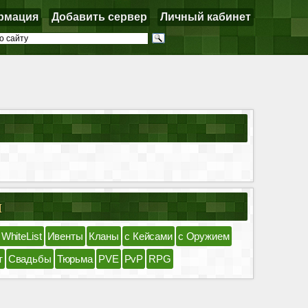
рмация
Добавить сервер
Личный кабинет
я
 WhiteList
Ивенты
Кланы
с Кейсами
с Оружием
т
Свадьбы
Тюрьма
PVE
PvP
RPG