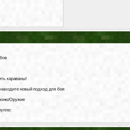
обов
ить караваны!
 находите новый подход для боя
роню/Оружие
руппе: