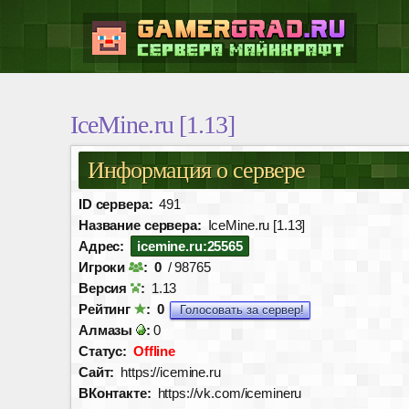
IceMine.ru [1.13]
Информация о сервере
ID сервера:
491
Название сервера:
IceMine.ru [1.13]
Адрес:
icemine.ru:25565
Игроки
:
0
/ 98765
Версия
:
1.13
Рейтинг
:
0
Голосовать за сервер!
Алмазы
:
0
Статус:
Offline
Сайт:
https://icemine.ru
ВКонтакте:
https://vk.com/icemineru