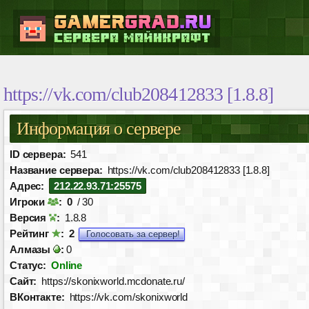
https://vk.com/club208412833 [1.8.8]
Информация о сервере
ID сервера:
541
Название сервера:
https://vk.com/club208412833 [1.8.8]
Адрес:
212.22.93.71:25575
Игроки
:
0
/ 30
Версия
:
1.8.8
Рейтинг
:
2
Голосовать за сервер!
Алмазы
:
0
Статус:
Online
Сайт:
https://skonixworld.mcdonate.ru/
ВКонтакте:
https://vk.com/skonixworld