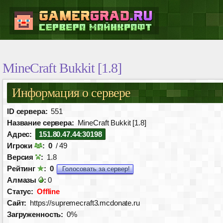
MineCraft Bukkit [1.8]
Информация о сервере
ID сервера:
551
Название сервера:
MineCraft Bukkit [1.8]
Адрес:
151.80.47.44:30198
Игроки
:
0
/ 49
Версия
:
1.8
Рейтинг
:
0
Голосовать за сервер!
Алмазы
:
0
Статус:
Offline
Сайт:
https://supremecraft3.mcdonate.ru
Загруженность:
0%