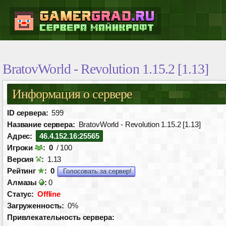
BratovWorld - Revolution 1.15.2 [1.13]
Информация о сервере
ID сервера:
599
Название сервера:
BratovWorld - Revolution 1.15.2 [1.13]
Адрес:
46.4.152.16:25565
Игроки
:
0
/ 100
Версия
:
1.13
Рейтинг
:
0
Голосовать за сервер!
Алмазы
:
0
Статус:
Offline
Загруженность:
0%
Привлекательность сервера: