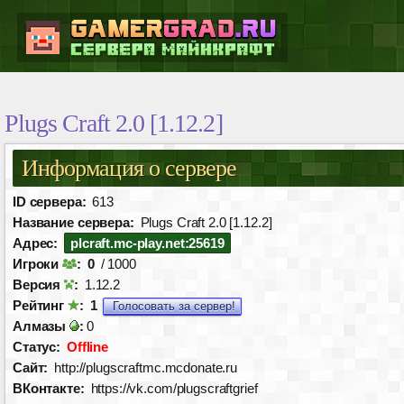
Plugs Craft 2.0 [1.12.2]
Информация о сервере
ID сервера:
613
Название сервера:
Plugs Craft 2.0 [1.12.2]
Адрес:
plcraft.mc-play.net:25619
Игроки
:
0
/ 1000
Версия
:
1.12.2
Рейтинг
:
1
Голосовать за сервер!
Алмазы
:
0
Статус:
Offline
Сайт:
http://plugscraftmc.mcdonate.ru
ВКонтакте:
https://vk.com/plugscraftgrief