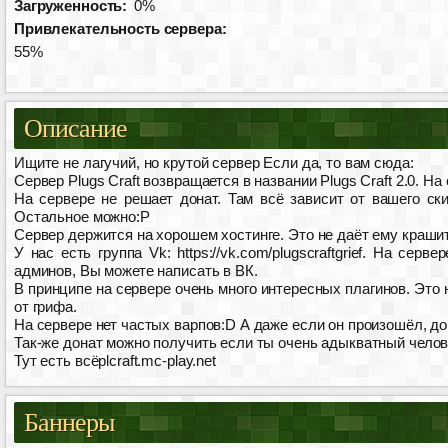
Загруженность:
0%
Привлекательность сервера:
55%
Описание
Ищите не лагучий, но крутой сервер Если да, то вам сюда:
Сервер Plugs Craft возвращается в названии Plugs Craft 2.0. Н
На сервере не решает донат. Там всё зависит от вашего ски
Остальное можно:P
Сервер держится на хорошем хостинге. Это не даёт ему крашит
У нас есть группа Vk: https://vk.com/plugscraftgrief. На с
админов, Вы можете написать в ВК.
В принципе на сервере очень много интересных плагинов. Это 
от грифа.
На сервере нет частых варпов:D А даже если он произошёл, до
Так-же донат можно получить если ты очень адыкватный челов
Тут есть всёplcraft.mc-play.net
Баннеры