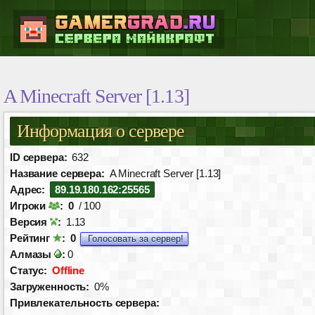
A Minecraft Server [1.13]
Информация о сервере
ID сервера:
632
Название сервера:
A Minecraft Server [1.13]
Адрес:
89.19.180.162:25565
Игроки
:
0
/ 100
Версия
:
1.13
Рейтинг
:
0
Голосовать за сервер!
Алмазы
:
0
Статус:
Offline
Загруженность:
0%
Привлекательность сервера: