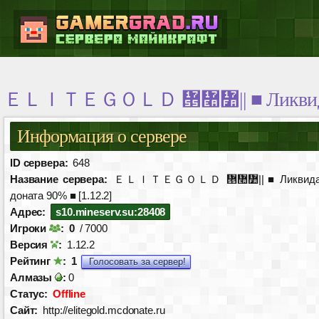
ＥＬＩＴＥＧＯＬＤ ᝕៪៺|| ■ Ликвидация 
Информация о сервере
ID сервера:
648
Название сервера:
ＥＬＩＴＥＧＯＬＤ ᝕៪៺|| ■ Ликвида
доната 90% ■ [1.12.2]
Адрес:
s10.mineserv.su:28408
Игроки
:
0
/ 7000
Версия
:
1.12.2
Рейтинг
:
1
Голосовать за сервер!
Алмазы
:
0
Статус:
Offline
Сайт:
http://elitegold.mcdonate.ru