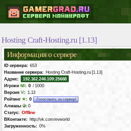
Hosting Craft-Hosting.ru [1.13]
Информация о сервере
ID сервера:
653
Название сервера:
Hosting Craft-Hosting.ru [1.13]
Адрес:
192.162.246.109:25668
Игроки
:
0
/ 1000
Версия
:
1.13
Рейтинг
:
0
Голосовать за сервер!
Алмазы
:
0
Статус:
Offline
ВКонтакте:
http://vk.com/evworld
Загруженность:
0%