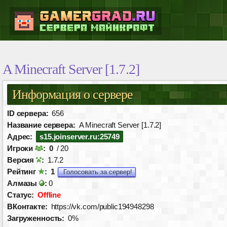
A Minecraft Server [1.7.2]
Информация о сервере
ID сервера:
656
Название сервера:
A Minecraft Server [1.7.2]
Адрес:
s15.joinserver.ru:25749
Игроки
:
0
/ 20
Версия
:
1.7.2
Рейтинг
:
1
Голосовать за сервер!
Алмазы
:
0
Статус:
Offline
ВКонтакте:
https://vk.com/public194948298
Загруженность:
0%