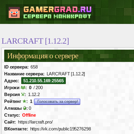
LARCRAFT [1.12.2]
Информация о сервере
ID сервера:
658
Название сервера:
LARCRAFT [1.12.2]
Адрес:
51.210.55.169:25565
Игроки
:
0
/ 200
Версия
:
1.12.2
Рейтинг
:
1
Голосовать за сервер!
Алмазы
:
0
Статус:
Offline
Сайт:
https://larcraft.pro/
ВКонтакте:
https://vk.com/public195276298