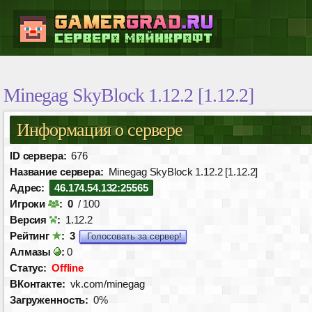
Minegag SkyBlock 1.12.2 [1.12.2]
Информация о сервере
ID сервера:
676
Название сервера:
Minegag SkyBlock 1.12.2 [1.12.2]
Адрес:
46.174.54.132:25565
Игроки
:
0
/ 100
Версия
:
1.12.2
Рейтинг
:
3
Голосовать за сервер!
Алмазы
:
0
Статус:
Offline
ВКонтакте:
vk.com/minegag
Загруженность:
0%