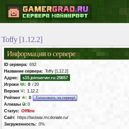
Toffy [1.12.2]
Информация о сервере
ID сервера:
692
Название сервера:
Toffy [1.12.2]
Адрес:
s15.joinserver.ru:25657
Игроки
:
0
/ 20
Версия
:
1.12.2
Рейтинг
:
0
Голосовать за сервер!
Алмазы
:
0
Статус:
Offline
Сайт:
https://lastwar.mcdonate.ru/
Загруженность:
0%