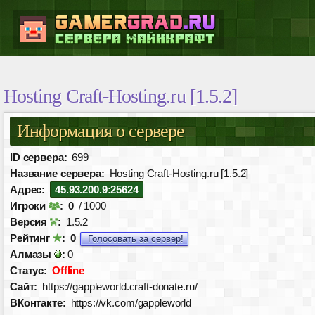
Hosting Craft-Hosting.ru [1.5.2]
Информация о сервере
ID сервера:
699
Название сервера:
Hosting Craft-Hosting.ru [1.5.2]
Адрес:
45.93.200.9:25624
Игроки
:
0
/ 1000
Версия
:
1.5.2
Рейтинг
:
0
Голосовать за сервер!
Алмазы
:
0
Статус:
Offline
Сайт:
https://gappleworld.craft-donate.ru/
ВКонтакте:
https://vk.com/gappleworld