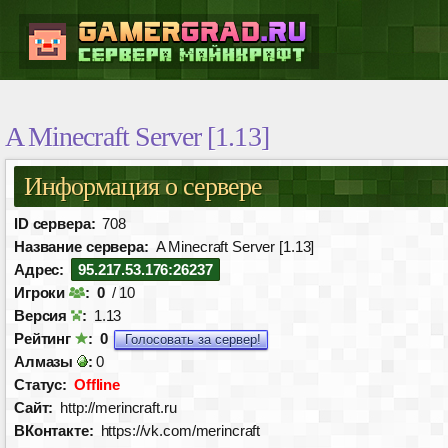
A Minecraft Server [1.13]
Информация о сервере
ID сервера:
708
Название сервера:
A Minecraft Server [1.13]
Адрес:
95.217.53.176:26237
Игроки
:
0
/ 10
Версия
:
1.13
Рейтинг
:
0
Голосовать за сервер!
Алмазы
:
0
Статус:
Offline
Сайт:
http://merincraft.ru
ВКонтакте:
https://vk.com/merincraft