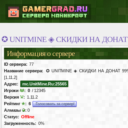
✪ UNITMINE ◈ СКИДКИ НА ДОНАТ 99
Информация о сервере
ID сервера:
77
Название сервера:
✪ UNITMINE ◈ СКИДКИ НА ДОНАТ 99
[1.11.2]
Адрес:
mc.UnitMine.Ru:25565
Игроки
:
0
/ 12345
Версия
:
1.11.2
Рейтинг
:
6
Голосовать за сервер!
Алмазы
:
0
Статус:
Offline
Загруженность:
0%