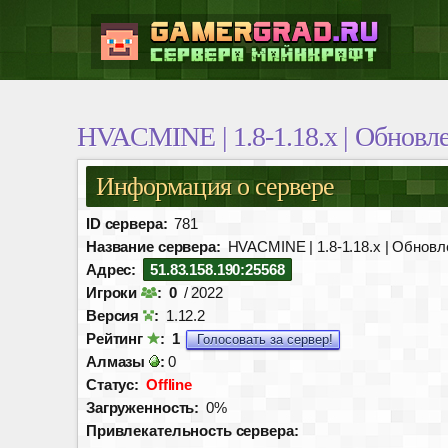
HVACMINE | 1.8-1.18.x | Обновле
Информация о сервере
ID сервера:
781
Название сервера:
HVACMINE | 1.8-1.18.x | Обновле
Адрес:
51.83.158.190:25568
Игроки
:
0
/ 2022
Версия
:
1.12.2
Рейтинг
:
1
Голосовать за сервер!
Алмазы
:
0
Статус:
Offline
Загруженность:
0%
Привлекательность сервера: