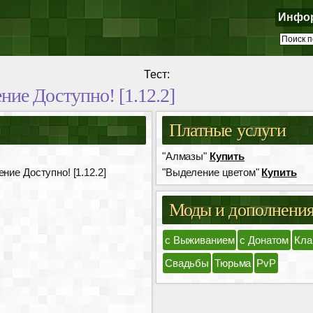
Инфо
Тест:
ние Доступно! [1.12.2]
Платные услуги
"Алмазы"
Купить
ние Доступно! [1.12.2]
"Выделение цветом"
Купить
Моды и дополнени
с Выживанием
с Донатом
Кла
Свадьбы
Тюрьма
PvP