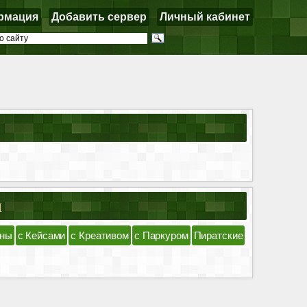
рмация
Добавить сервер
Личный кабинет
я
ны
с Кейсами
с Креативом
с Паркуром
Пиратские