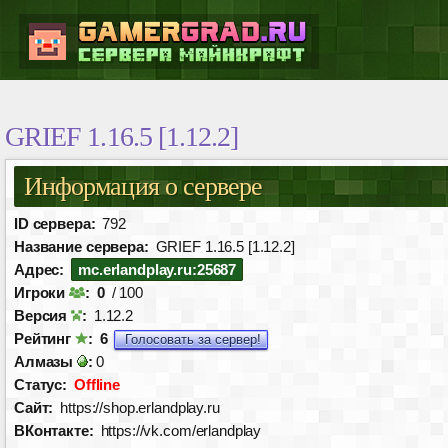
GRIEF 1.16.5 [1.12.2]
Информация о сервере
ID сервера:
792
Название сервера:
GRIEF 1.16.5 [1.12.2]
Адрес:
mc.erlandplay.ru:25687
Игроки
:
0
/ 100
Версия
:
1.12.2
Рейтинг
:
6
Голосовать за сервер!
Алмазы
:
0
Статус:
Offline
Сайт:
https://shop.erlandplay.ru
ВКонтакте:
https://vk.com/erlandplay