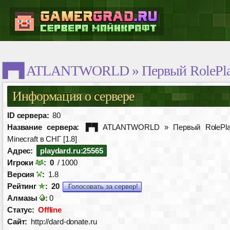
▛▜ ATLANTWORLD » Первый RolePlay в
Информация о сервере
ID сервера:
80
Название сервера:
▛▜ ATLANTWORLD » Первый RolePla
Minecraft в СНГ [1.8]
Адрес:
playdard.ru:25565
Игроки
:
0
/ 1000
Версия
:
1.8
Рейтинг
:
20
Голосовать за сервер!
Алмазы
:
0
Статус:
Offline
Сайт:
http://dard-donate.ru