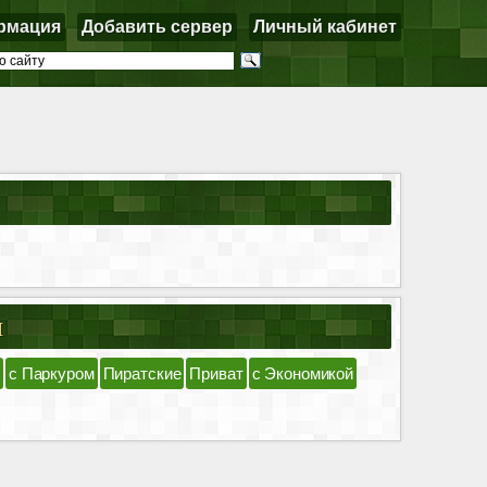
рмация
Добавить сервер
Личный кабинет
я
с Паркуром
Пиратские
Приват
с Экономикой