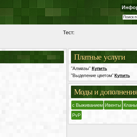
Инфо
Тест:
Платные услуги
"Алмазы"
Купить
"Выделение цветом"
Купить
Моды и дополнени
с Выживанием
Ивенты
Кланы
PvP