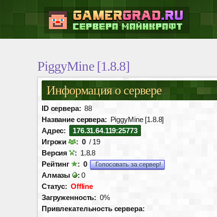
PiggyMine [1.8.8]
Информация о сервере
ID сервера:
88
Название сервера:
PiggyMine [1.8.8]
Адрес:
176.31.64.119:25773
Игроки
:
0
/ 19
Версия
:
1.8.8
Рейтинг
:
0
Голосовать за сервер!
Алмазы
:
0
Статус:
Offline
Загруженность:
0%
Привлекательность сервера: