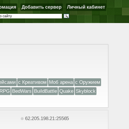
рмация
Добавить сервер
Личный кабинет
ейсами
с Креативом
Моб арена
с Оружием
RPG
BedWars
BuildBattle
Quake
Skyblock
62.205.198.21:25565