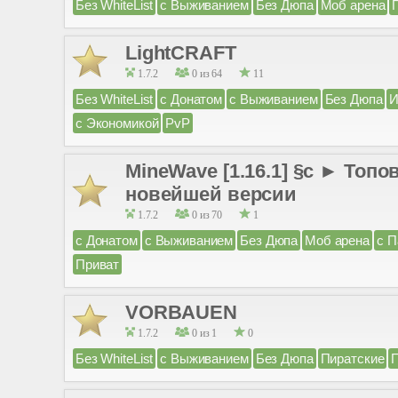
Без WhiteList
с Выживанием
Без Дюпа
Моб арена
LightCRAFT
1.7.2
0 из 64
11
Без WhiteList
с Донатом
с Выживанием
Без Дюпа
И
с Экономикой
PvP
MineWave [1.16.1] §с ► Топ
новейшей версии
1.7.2
0 из 70
1
с Донатом
с Выживанием
Без Дюпа
Моб арена
с П
Приват
VORBAUEN
1.7.2
0 из 1
0
Без WhiteList
с Выживанием
Без Дюпа
Пиратские