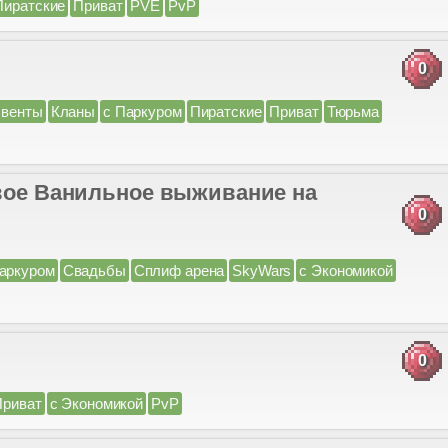
Пиратские
Приват
PVE
PvP
0
венты
Кланы
с Паркуром
Пиратские
Приват
Тюрьма
овое Ванильное выживание на
0
аркуром
Свадьбы
Сплиф арена
SkyWars
с Экономикой
0
Приват
с Экономикой
PvP