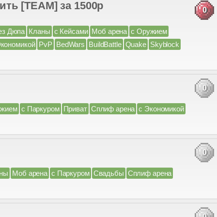
ть [TEAM] за 1500р
0
ез Дюпа
Кланы
с Кейсами
Моб арена
с Оружием
Экономикой
PvP
BedWars
BuildBattle
Quake
Skyblock
0
ужием
с Паркуром
Приват
Сплиф арена
с Экономикой
0
ны
Моб арена
с Паркуром
Свадьбы
Сплиф арена
0