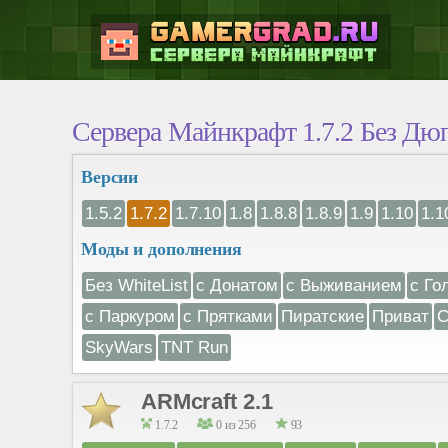
Сервера Майнкрафт 1.7.2 Без Дю
Версии
1.5.2
1.7.2
1.7.10
1.8
1.8.8
1.8.9
1.9
1.10
1.1
Моды и дополнения
Без WhiteList
с Донатом
с Выживанием
с Го
с Паркуром
с Прятками
Пиратские
Приват
С
SkyWars
TNT Run
ARMcraft 2.1
1.7.2
0 из 256
93