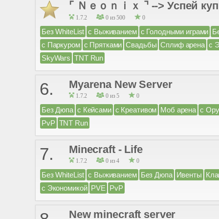
⌜ Ｎｅｏｎｉｘ ⌝ --> Успей купи
1.7.2
0 из 500
0
Без WhiteList
с Выживанием
с Голодными играми
Б
с Паркуром
с Прятками
Свадьбы
Сплиф арена
с 
SkyWars
TNT Run
Myarena New Server
6.
1.7.2
0 из 5
0
Без Дюпа
с Кейсами
с Креативом
Моб арена
с Ор
PvP
TNT Run
Minecraft - Life
7.
1.7.2
0 из 4
0
Без WhiteList
с Выживанием
Без Дюпа
Ивенты
Кла
с Экономикой
PVE
PvP
New minecraft server