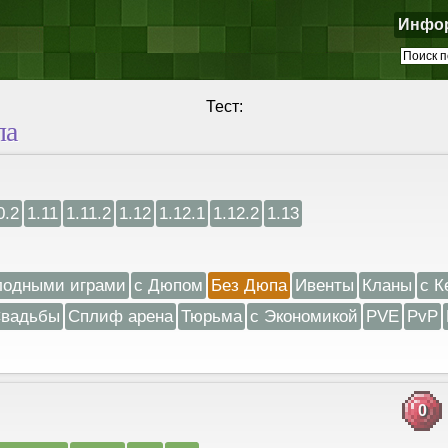
Инфо
Тест:
па
0.2
1.11
1.11.2
1.12
1.12.1
1.12.2
1.13
лодными играми
с Дюпом
Без Дюпа
Ивенты
Кланы
с К
вадьбы
Сплиф арена
Тюрьма
с Экономикой
PVE
PvP
0