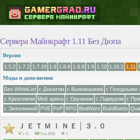
Сервера Майнкрафт 1.11 Без Дюпа
Версии
1.5.2
1.7.2
1.7.10
1.8
1.8.8
1.8.9
1.9
1.10
1.10.2
1.11
Моды и дополнения
Без WhiteList
с Донатом
с Выживанием
с Голодными 
с Креативом
Моб арена
с Оружием
с Паркуром
с Пр
с Экономикой
PVE
PvP
RPG
BedWars
BuildBattle
Qua
Ｊ Ｅ Ｔ Ｍ Ｉ Ｎ Ｅ │ ３．０
1.11
0 из 2000
3