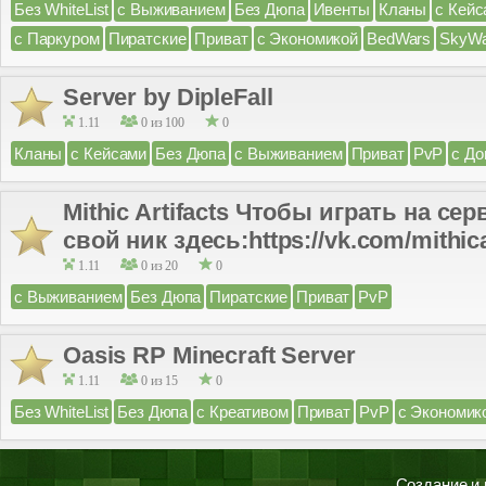
Без WhiteList
с Выживанием
Без Дюпа
Ивенты
Кланы
с Кейс
с Паркуром
Пиратские
Приват
с Экономикой
BedWars
SkyWa
Server by DipleFall
1.11
0 из 100
0
Кланы
с Кейсами
Без Дюпа
с Выживанием
Приват
PvP
с До
Mithic Artifacts Чтобы играть на се
свой ник здесь:https://vk.com/mithica
1.11
0 из 20
0
с Выживанием
Без Дюпа
Пиратские
Приват
PvP
Oasis RP Minecraft Server
1.11
0 из 15
0
Без WhiteList
Без Дюпа
с Креативом
Приват
PvP
с Экономик
Создание и