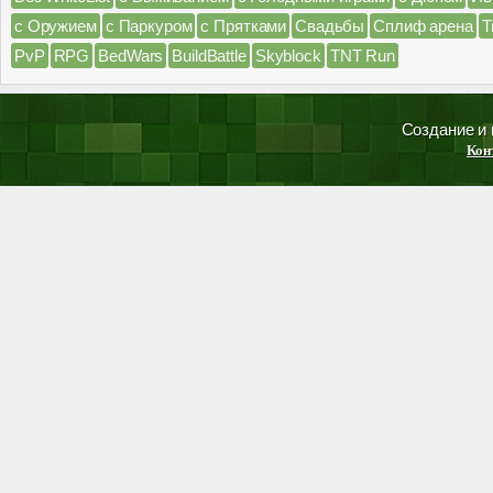
с Оружием
с Паркуром
с Прятками
Свадьбы
Сплиф арена
Т
PvP
RPG
BedWars
BuildBattle
Skyblock
TNT Run
Создание и
Кон