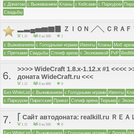
с Донатом
с Выживанием
Кланы
с Кейсами
с Паркуром
Пира
Свадьбы
▂▃▄▅▆▇▉ ＺＩＯＮ ╱╲ ＣＲＡＦ
1.11
0 из 500
1
с Выживанием
с Голодными играми
Ивенты
Кланы
Моб арен
с Прятками
Свадьбы
Сплиф арена
с Экономикой
PvP
BedWa
>>>> WideCraft 1.8.x-1.12.x #1 <<<< 
6.
доната WideCraft.ru <<<
1.11
0 из 400
0
Без WhiteList
с Выживанием
с Голодными играми
Ивенты
Кл
с Паркуром
Пиратские
Приват
Сплиф арена
Тюрьма
с Экон
⎡ Сайт автодоната: realkill.ru ＲＥＡ
7.
1.11
0 из 500
0
Без WhiteList
с Выживанием
с Голодными играми
с Дюпом
Ив