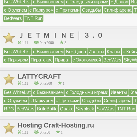
Без WhiteList
с Выживанием
с Голодными играми
с Дюпом
Ив
с Оружием
с Паркуром
с Прятками
Свадьбы
Сплиф арена
Т
BedWars
TNT Run
Ｊ Ｅ Ｔ Ｍ Ｉ Ｎ Ｅ │ ３．０
1.11
0 из 2000
3
Без WhiteList
с Выживанием
Без Дюпа
Ивенты
Кланы
с Кейс
с Паркуром
Пиратские
Приват
с Экономикой
BedWars
SkyWa
LATTYCRAFT
1.11
0 из 300
1
Без WhiteList
с Выживанием
с Голодными играми
Ивенты
Кл
с Оружием
с Паркуром
с Прятками
Свадьбы
Сплиф арена
Т
RPG
BedWars
BuildBattle
Quake
Skyblock
SkyWars
TNT Run
Hosting Craft-Hosting.ru
1.11
0 из 50
1