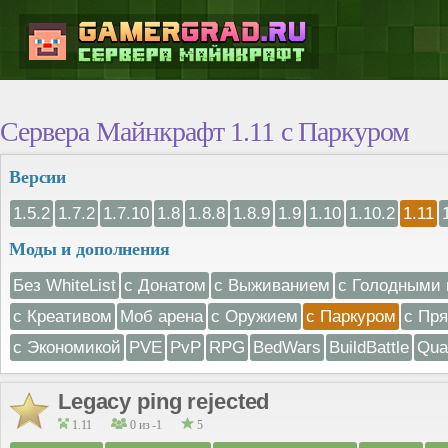
Сервера Майнкрафт 1.11 с Паркуром
Версии
1.5.2
1.7.2
1.7.10
1.8
1.8.8
1.8.9
1.9
1.10
1.10.2
1.11
Моды и дополнения
Без WhiteList
с Донатом
с Выживанием
с Голодными 
с Креативом
Моб арена
с Оружием
с Паркуром
с Пр
с Экономикой
PVE
PvP
RPG
BedWars
BuildBattle
Qua
Legacy ping rejected
1.11
0 из -1
5