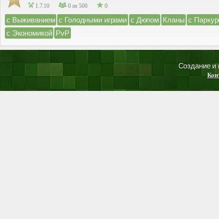
1.7.10
0 из 500
0
с Выживанием
с Голодными играми
с Дюпом
Кланы
с Парку
с Экономикой
PvP
Создание и
Кон