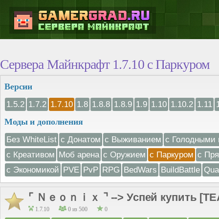
Сервера Майнкрафт 1.7.10 с Паркуром
Версии
1.5.2
1.7.2
1.7.10
1.8
1.8.8
1.8.9
1.9
1.10
1.10.2
1.11
Моды и дополнения
Без WhiteList
с Донатом
с Выживанием
с Голодными 
с Креативом
Моб арена
с Оружием
с Паркуром
с Пр
с Экономикой
PVE
PvP
RPG
BedWars
BuildBattle
Qua
⌜ Ｎｅｏｎｉｘ ⌝ --> Успей купить [TEA
1.7.10
0 из 500
0