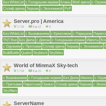
Без WhiteList
с Голодными играми
Кланы
Моб арена
с Оружи
Сплиф арена
Тюрьма
с Экономикой
PvP
Server.pro | America
1.7.10
0 из 12
0
Без WhiteList
с Выживанием
с Креативом
с Паркуром
Пиратс
TNT Run
Без Дюпа
с Дюпом
с Голодными играми
Ивенты
Кл
с Оружием
с Прятками
Сплиф арена
Тюрьма
с Экономикой
BuildBattle
Quake
Skyblock
SkyWars
World of MinmaX Sky-tech
1.7.10
0 из 25
0
с Выживанием
с Голодными играми
Без Дюпа
Ивенты
с Ору
с Прятками
Пиратские
Приват
Сплиф арена
Тюрьма
с Экон
SkyWars
ServerName