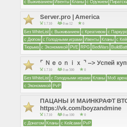
с Выживанием
Ивенты
Кланы
с Оружием
Пиратск
Server.pro | America
1.7.10
0 из 12
0
Без WhiteList
с Выживанием
с Креативом
с Паркур
с Дюпом
с Голодными играми
Ивенты
Кланы
с Ке
Тюрьма
с Экономикой
PVE
RPG
BedWars
BuildBatt
⌜ Ｎｅｏｎｉｘ ⌝ --> Успей купи
1.7.10
0 из 500
0
Без WhiteList
с Голодными играми
Кланы
Моб арен
с Экономикой
PvP
ПАЦАНЫ И МАИНКРАФТ ВТ
https://vk.com/boyzandmine
1.7.10
0 из 100
0
с Донатом
Кланы
с Кейсами
PvP