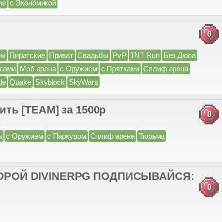
ие
с Экономикой
0
ом
Пиратские
Приват
Свадьбы
PvP
TNT Run
Без Дюпа
йсами
Моб арена
с Оружием
с Прятками
Сплиф арена
le
Quake
Skyblock
SkyWars
ть [TEAM] за 1500р
0
а
с Оружием
с Паркуром
Сплиф арена
Тюрьма
ОРОЙ DIVINERPG ПОДПИСЫВАЙСЯ:
0