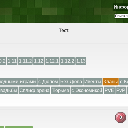
Инфо
Тест:
0.2
1.11
1.11.2
1.12
1.12.1
1.12.2
1.13
лодными играми
с Дюпом
Без Дюпа
Ивенты
Кланы
с К
вадьбы
Сплиф арена
Тюрьма
с Экономикой
PVE
PvP
0