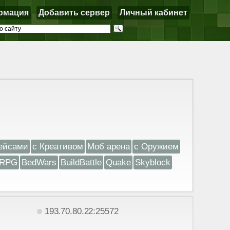
рмация
Добавить сервер
Личный кабинет
ейсами
с Креативом
Моб арена
с Оружием
RPG
BedWars
BuildBattle
Quake
Skyblock
193.70.80.22:25572