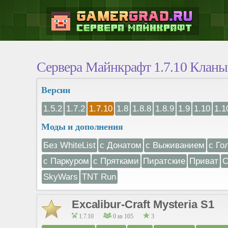
Сервера Майнкрафт 1.7.10 Кланы
Версии
1.5.2
1.7.2
1.7.10
1.8
1.8.8
1.8.9
1.9
1.10
1.1
Моды и дополнения
Без WhiteList
с Донатом
с Выживанием
с Го
с Паркуром
с Прятками
Пиратские
Приват
С
SkyWars
TNT Run
Excalibur-Craft Mysteria S1
1.7.10
0 из 105
3