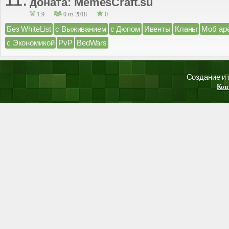
доната: MemesCraft.su
1.9
0 из 2018
0
Без WhiteList
с Выживанием
с Дюпом
Ивенты
Кланы
Моб ар
с Экономикой
PvP
BedWars
Создание и
Кон