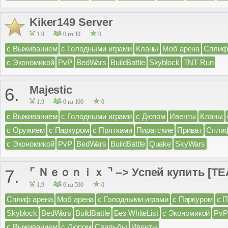
Kiker149 Server
1.9
0 из 10
0
с Выживанием
с Голодными играми
Кланы
Моб арена
Сплиф
с Экономикой
PvP
BedWars
BuildBattle
Skyblock
TNT Run
Majestic
6.
1.9
0 из 100
0
с Выживанием
с Голодными играми
с Дюпом
Ивенты
Кланы
с Оружием
с Паркуром
с Прятками
Пиратские
Приват
Сплиф
с Экономикой
PvP
BedWars
BuildBattle
Quake
SkyWars
⌜ Ｎｅｏｎｉｘ ⌝ --> Успей купить [TEA
7.
1.9
0 из 500
0
Сплиф арена
Моб арена
с Голодными играми
с Паркуром
с 
Skyblock
BedWars
BuildBattle
Без WhiteList
с Экономикой
PvP
с Выживанием
с Дюпом
Свадьбы
Ивенты