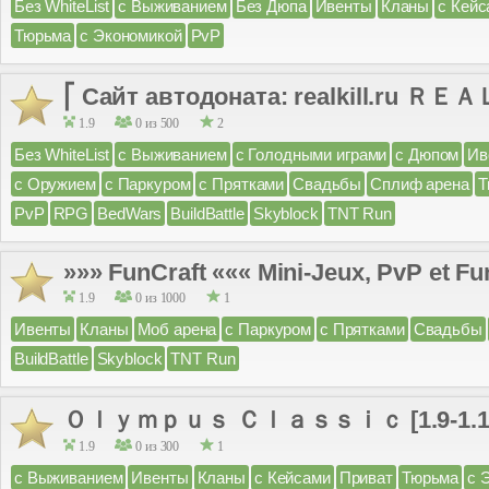
Без WhiteList
с Выживанием
Без Дюпа
Ивенты
Кланы
с Кейс
Тюрьма
с Экономикой
PvP
⎡ Сайт автодоната: realkill.ru ＲＥＡ
1.9
0 из 500
2
Без WhiteList
с Выживанием
с Голодными играми
с Дюпом
Ив
с Оружием
с Паркуром
с Прятками
Свадьбы
Сплиф арена
Т
PvP
RPG
BedWars
BuildBattle
Skyblock
TNT Run
»»» FunCraft ««« Mini-Jeux, PvP et Fu
1.9
0 из 1000
1
Ивенты
Кланы
Моб арена
с Паркуром
с Прятками
Свадьбы
BuildBattle
Skyblock
TNT Run
Ｏｌｙｍｐｕｓ Ｃｌａｓｓｉｃ [1.9-1.1
1.9
0 из 300
1
с Выживанием
Ивенты
Кланы
с Кейсами
Приват
Тюрьма
с 