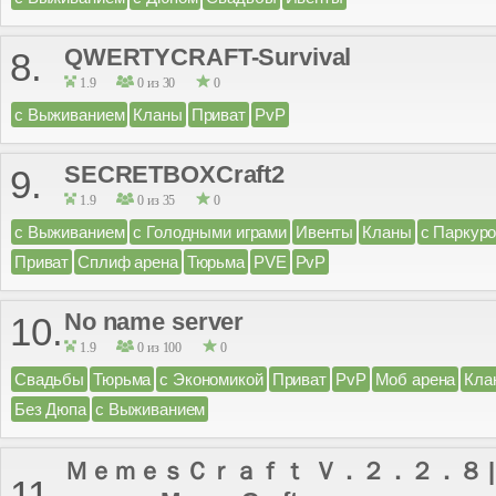
QWERTYCRAFT-Survival
8.
1.9
0 из 30
0
с Выживанием
Кланы
Приват
PvP
SECRETBOXCraft2
9.
1.9
0 из 35
0
с Выживанием
с Голодными играми
Ивенты
Кланы
с Паркур
Приват
Сплиф арена
Тюрьма
PVE
PvP
No name server
10.
1.9
0 из 100
0
Свадьбы
Тюрьма
с Экономикой
Приват
PvP
Моб арена
Кла
Без Дюпа
с Выживанием
ＭｅｍｅｓＣｒａｆｔ Ｖ．２．２．８ | Са
11.