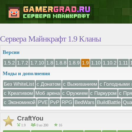
Сервера Майнкрафт 1.9 Кланы
Версии
1.5.2
1.7.2
1.7.10
1.8
1.8.8
1.8.9
1.9
1.10
1.10.2
1.11
Моды и дополнения
Без WhiteList
с Донатом
с Выживанием
с Голодными 
с Креативом
Моб арена
с Оружием
с Паркуром
с Пр
с Экономикой
PVE
PvP
RPG
BedWars
BuildBattle
Qua
CraftYou
1.9
0 из 200
16