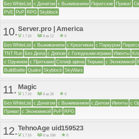
Без WhiteList
с Донатом
с Выживанием
Пиратские
Приват
С
PVE
PvP
RPG
Skyblock
Server.pro | America
10.
1.7.10
0 из 12
0
Без WhiteList
с Выживанием
с Креативом
с Паркуром
Пиратс
TNT Run
Без Дюпа
с Дюпом
с Голодными играми
Ивенты
Кл
с Оружием
с Прятками
Сплиф арена
Тюрьма
с Экономикой
BuildBattle
Quake
Skyblock
SkyWars
Magic
11.
1.7.10
0 из 20
0
Без WhiteList
с Донатом
с Выживанием
с Дюпом
Ивенты
с О
Приват
с Экономикой
PvP
RPG
TehnoAge uid159523
12.
1.7.10
0 из 100
0