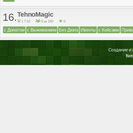
TehnoMagic
16.
1.7.10
0 из 100
0
с Донатом
с Выживанием
Без Дюпа
Ивенты
с Кейсами
Прив
Создание и
Кон