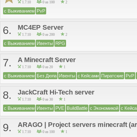
1.7.10
0 из 100
2
с Выживанием
PvP
MC4EP Server
6.
1.7.10
0 из 200
2
с Выживанием
Ивенты
RPG
A Minecraft Server
7.
1.7.10
0 из 20
1
с Выживанием
Без Дюпа
Ивенты
с Кейсами
Пиратские
PvP
JackCraft Hi-Tech server
8.
1.7.10
0 из 30
1
с Выживанием
Ивенты
PVE
BuildBattle
с Экономикой
с Кейс
ARAGO | Project servers minecraft (
9.
1.7.10
0 из 100
1