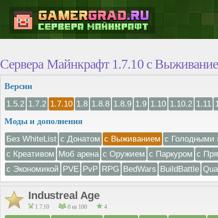
Сервера Майнкрафт 1.7.10 с Выживани
Версии
1.5.2
1.7.2
1.7.10
1.8
1.8.8
1.8.9
1.9
1.10
1.10.2
1.11
Моды и дополнения
Без WhiteList
с Донатом
с Выживанием
с Голодными 
с Креативом
Моб арена
с Оружием
с Паркуром
с Пр
с Экономикой
PVE
PvP
RPG
BedWars
BuildBattle
Qua
Industreal Age
1.7.10
0 из 100
4