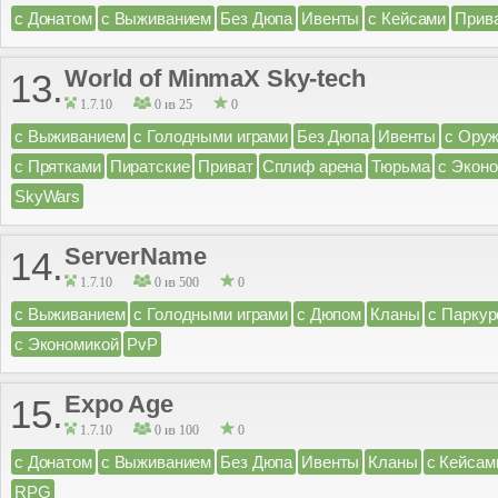
с Донатом
с Выживанием
Без Дюпа
Ивенты
с Кейсами
Прив
World of MinmaX Sky-tech
13.
1.7.10
0 из 25
0
с Выживанием
с Голодными играми
Без Дюпа
Ивенты
с Ору
с Прятками
Пиратские
Приват
Сплиф арена
Тюрьма
с Экон
SkyWars
ServerName
14.
1.7.10
0 из 500
0
с Выживанием
с Голодными играми
с Дюпом
Кланы
с Парку
с Экономикой
PvP
Expo Age
15.
1.7.10
0 из 100
0
с Донатом
с Выживанием
Без Дюпа
Ивенты
Кланы
с Кейсам
RPG