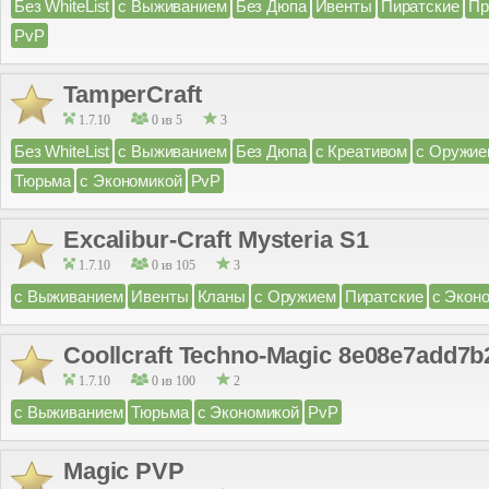
Без WhiteList
с Выживанием
Без Дюпа
Ивенты
Пиратские
Пр
PvP
TamperCraft
1.7.10
0 из 5
3
Без WhiteList
с Выживанием
Без Дюпа
с Креативом
с Оружие
Тюрьма
с Экономикой
PvP
Excalibur-Craft Mysteria S1
1.7.10
0 из 105
3
с Выживанием
Ивенты
Кланы
с Оружием
Пиратские
с Экон
Coollcraft Techno-Magic 8e08e7add7b
1.7.10
0 из 100
2
с Выживанием
Тюрьма
с Экономикой
PvP
Magic PVP