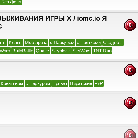
Без Дюпа
ЖИВАНИЯ ИГРЫ X / iomc.io Я
C
0
нты
Кланы
Моб арена
с Паркуром
с Прятками
Свадьбы
Wars
BuildBattle
Quake
Skyblock
SkyWars
TNT Run
0
 Креативом
с Паркуром
Приват
Пиратские
PvP
0
0