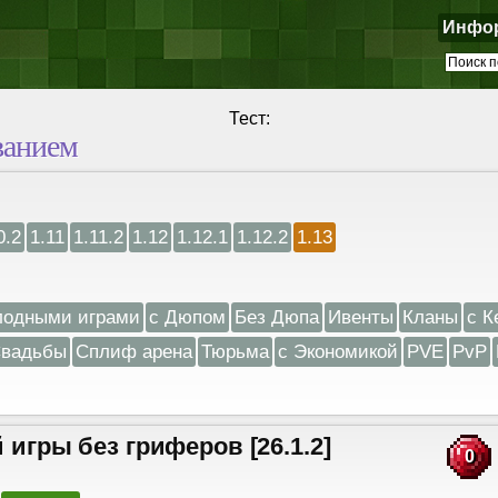
Инфо
Тест:
ванием
0.2
1.11
1.11.2
1.12
1.12.1
1.12.2
1.13
лодными играми
с Дюпом
Без Дюпа
Ивенты
Кланы
с К
вадьбы
Сплиф арена
Тюрьма
с Экономикой
PVE
PvP
й игры без гриферов [26.1.2]
0