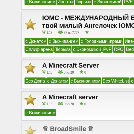
с Выживанием
Ивенты
Тюрьма
с Экономикой
PVE
IOMC - МЕЖДУНАРОДНЫЙ ВЫ
твой милый Ангелочек IOM
1.13
37 из 7777
4
с Донатом
с Выживанием
с Голодными играми
Иве
Сплиф арена
Тюрьма
с Экономикой
PvP
RPG
Bed
A Minecraft Server
1.13
0 из 20
0
Без Дюпа
с Донатом
с Выживанием
Без WhiteList
с
A Minecraft server
1.13
0 из 20
0
с Выживанием
♕ BroadSmile ♕