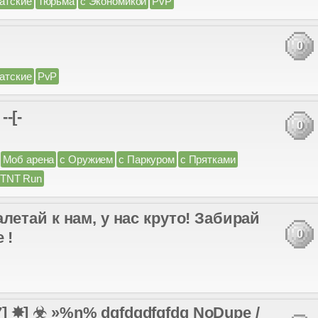
атские
Тюрьма
с Экономикой
PvP
0
атские
PvP
--[-
0
Моб арена
с Оружием
с Паркуром
с Прятками
TNT Run
 к нам, у нас круто! Забирай
0
 !
.17] ✸] ☣ »%n% dgfdgdfgfdg NoDupe /