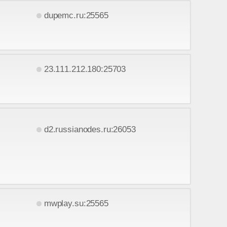
dupemc.ru:25565
23.111.212.180:25703
d2.russianodes.ru:26053
mwplay.su:25565