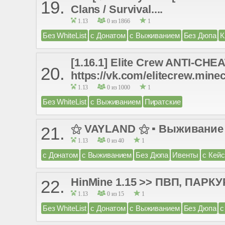
19.
Clans / Survival....
1.13
0 из 1866
1
Без WhiteList
с Донатом
с Выживанием
Без Дюпа
К
[1.16.1] Elite Crew ANTI-C
20.
https://vk.com/elitecrew.mine
1.13
0 из 1000
1
Без WhiteList
с Выживанием
Пиратские
⚝ VAYLAND ⚝ ▪ Выживание 
21.
1.13
0 из 40
1
с Донатом
с Выживанием
Без Дюпа
Ивенты
с Кей
HinMine 1.15 >> ПВП, ПАР
22.
1.13
0 из 15
1
Без WhiteList
с Донатом
с Выживанием
Без Дюпа
с