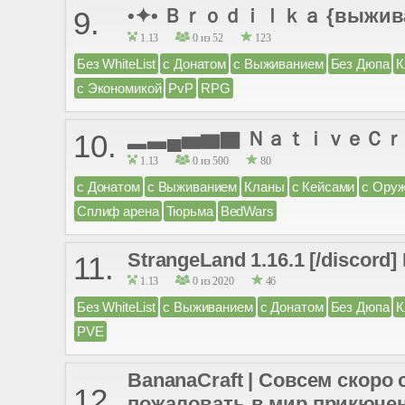
•✦• Ｂｒｏｄｉｌｋａ {выживание} •
9.
1.13
0 из 52
123
Без WhiteList
с Донатом
с Выживанием
Без Дюпа
К
с Экономикой
PvP
RPG
▂▃▄▅▆▇ ＮａｔｉｖｅＣｒ
10.
1.13
0 из 500
80
с Донатом
с Выживанием
Кланы
с Кейсами
с Ору
Сплиф арена
Тюрьма
BedWars
StrangeLand 1.16.1 [/discor
11.
1.13
0 из 2020
46
Без WhiteList
с Выживанием
с Донатом
Без Дюпа
К
PVE
BananaCraft | Совсем скоро
12.
пожаловать в мир прикюче