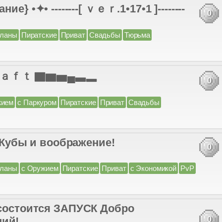
✦• --------[ ｖｅｒ.1•17•1 ]--------
0
ланы
Пиратские
Приват
Свадьбы
Тюрьма
ａｆｔ ▇▆▅▄▃▂
0
жием
с Паркуром
Пиратские
Приват
Свадьбы
d] Кубы и воображение!
0
ланы
с Оружием
Пиратские
Приват
с Экономикой
PvP
 состоится ЗАПУСК Добро
ний!
0