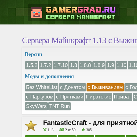
Сервера Майнкрафт 1.13 с Выжи
Версии
1.5.2
1.7.2
1.7.10
1.8
1.8.8
1.8.9
1.9
1.10
1.1
Моды и дополнения
Без WhiteList
с Донатом
с Выживанием
с Го
с Паркуром
с Прятками
Пиратские
Приват
С
SkyWars
TNT Run
FantasticCraft - для приятно
1.13
2 из 50
305