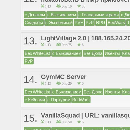
1.13
0 из 10
33
с Донатом
с Выживанием
с Голодными играми
с Д
Свадьбы
с Экономикой
PVE
PvP
RPG
BedWars
T
LightVillage 2.0 | 188.165.24.201
13.
1.13
0 из 75
6
Без WhiteList
с Выживанием
Без Дюпа
Ивенты
Кла
PvP
GymMC Server
14.
1.13
0 из 20
6
Без WhiteList
с Выживанием
Без Дюпа
Ивенты
Кла
с Кейсами
с Паркуром
BedWars
VanillaSquad | URL: vanillasq
15.
1.13
0 из 50
6