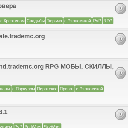
рвера
0
с Креативом
Свадьбы
Тюрьма
с Экономикой
PvP
RPG
ale.trademc.org
0
land.trademc.org RPG МОБЫ, СКИЛЛЫ,
0
ланы
с Паркуром
Пиратские
Приват
с Экономикой
8.1
0
ружием
PvP
BedWars
SkyWars