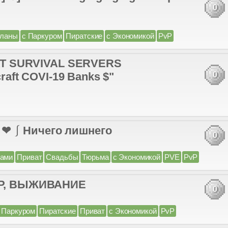
0
ланы
с Паркуром
Пиратские
с Экономикой
PvP
HEAT SURVIVAL SERVERS
craft COVI-19 Banks $"
0
❤ ⎰ Ничего лишнего
0
сами
Приват
Свадьбы
Тюрьма
с Экономикой
PVE
PvP
КУР, ВЫЖИВАНИЕ
0
 Паркуром
Пиратские
Приват
с Экономикой
PvP