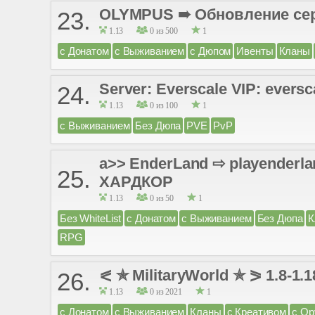
OLYMPUS ➠ Обновление се
23.
1.13
0 из 500
1
с Донатом
с Выживанием
с Дюпом
Ивенты
Кланы
Server: Everscale VIP: eversc
24.
1.13
0 из 100
1
с Выживанием
Без Дюпа
PVE
PvP
a>> EnderLand ⇨ playender
25.
ХАРДКОР
1.13
0 из 50
1
Без WhiteList
с Донатом
с Выживанием
Без Дюпа
К
RPG
⪕ ✯ MilitaryWorld ✯ ⪖ 1.8-1.1
26.
1.13
0 из 2021
1
с Донатом
с Выживанием
Кланы
с Креативом
с О