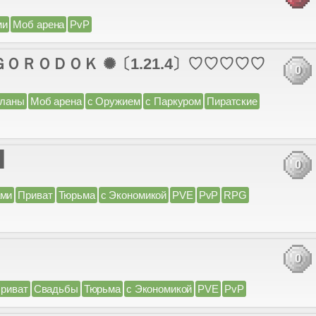
ми
Моб арена
PvP
 ＧＯＲＯＤＯＫ ✺〔1.21.4〕♡♡♡♡♡
0
ланы
Моб арена
с Оружием
с Паркуром
Пиратские
█
0
ами
Приват
Тюрьма
с Экономикой
PVE
PvP
RPG
0
риват
Свадьбы
Тюрьма
с Экономикой
PVE
PvP