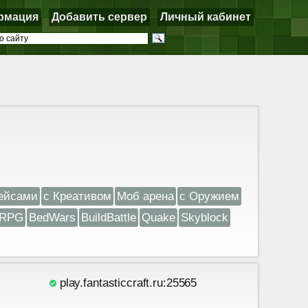
рмация
Добавить сервер
Личный кабинет
ейсами
с Креативом
Моб арена
с Оружием
RPG
BedWars
BuildBattle
Quake
Skyblock
play.fantasticcraft.ru:25565