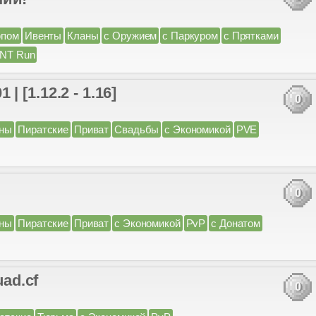
юпом
Ивенты
Кланы
с Оружием
с Паркуром
с Прятками
NT Run
 | [1.12.2 - 1.16]
0
ны
Пиратские
Приват
Свадьбы
с Экономикой
PVE
0
ны
Пиратские
Приват
с Экономикой
PvP
с Донатом
uad.cf
0