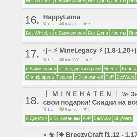
Без WhiteList
с Выживанием
Без Дюпа
Ивенты
Пир
HappyLama
16.
1.13
0 из 200
2
Без WhiteList
с Выживанием
Без Дюпа
Ивенты
Пир
-]-- ⚡ MineLegacy ⚡ (1.8-1.20+) 
17.
1.13
0 из 3000
2
с Выживанием
с Голодными играми
Ивенты
Кланы
Сплиф арена
Тюрьма
с Экономикой
PvP
BedWars
┊ ＭＩＮＥＨＡＴＥＮ ┊ ≫ Залетай
18.
свои подарки! Скидки на все
1.13
0 из 400
1
с Донатом
с Выживанием
PvP
BedWars
SkyWars
« ☣ [✸ BreezyCraft [1.12 - 1