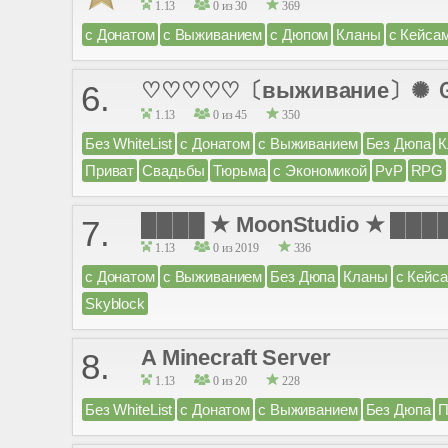
1.13
0 из 30
369
с Донатом
с Выживанием
с Дюпом
Кланы
с Кейса
♡♡♡♡♡〔выживание〕✺
6.
1.13
0 из 45
350
Без WhiteList
с Донатом
с Выживанием
Без Дюпа
К
Приват
Свадьбы
Тюрьма
с Экономикой
PvP
RPG
████ ★ MoonStudio ★ ███
7.
1.13
0 из 2019
336
с Донатом
с Выживанием
Без Дюпа
Кланы
с Кейс
Skyblock
A Minecraft Server
8.
1.13
0 из 20
228
Без WhiteList
с Донатом
с Выживанием
Без Дюпа
П