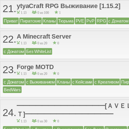
ytyaCraft RPG Выживание [1.15.2]
21.
1.13
0 из 100
1
Приват
Пиратские
Кланы
Тюрьма
PVE
PvP
RPG
с Донатом
A Minecraft Server
22.
1.13
0 из 20
0
с Донатом
Без WhiteList
Forge MOTD
23.
1.13
0 из 20
0
с Донатом
с Выживанием
Кланы
с Кейсами
с Креативом
Пир
BedWars
━━━━━━━━━━━━━━[ＡＶＥ
24.
Ｔ]━━━━━━━━━━━━━━
1.13
0 из 30
0