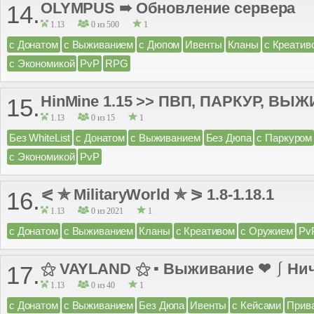
OLYMPUS ➠ Обновление сервера
14.
1.13
0 из 500
1
с Донатом
с Выживанием
с Дюпом
Ивенты
Кланы
с Креатив
с Экономикой
PvP
RPG
HinMine 1.15 >> ПВП, ПАРКУР, ВЫ
15.
1.13
0 из 15
1
Без WhiteList
с Донатом
с Выживанием
Без Дюпа
с Паркуром
с Экономикой
PvP
⪕ ✯ MilitaryWorld ✯ ⪖ 1.8-1.18.1
16.
1.13
0 из 2021
1
с Донатом
с Выживанием
Кланы
с Креативом
с Оружием
Pv
⚝ VAYLAND ⚝ ▪ Выживание ❤ ⎰ Нич
17.
1.13
0 из 40
1
с Донатом
с Выживанием
Без Дюпа
Ивенты
с Кейсами
Прив