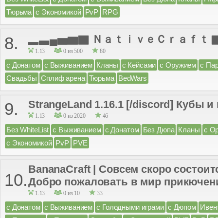
Тюрьма
с Экономикой
PvP
RPG
▂▃▄▅▆▇ ＮａｔｉｖｅＣｒａｆｔ 
8.
1.13
0 из 500
80
с Донатом
с Выживанием
Кланы
с Кейсами
с Оружием
с Па
Свадьбы
Сплиф арена
Тюрьма
BedWars
StrangeLand 1.16.1 [/discord] Кубы 
9.
1.13
0 из 2020
46
Без WhiteList
с Выживанием
с Донатом
Без Дюпа
Кланы
с О
с Экономикой
PvP
PVE
BananaCraft | Совсем скоро состои
10.
Добро пожаловать в мир прикючен
1.13
0 из 10
33
с Донатом
с Выживанием
с Голодными играми
с Дюпом
Ивен