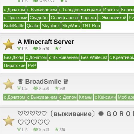
1.13
37 из 7777
4
с Донатом
с Выживанием
с Голодными играми
Ивенты
Клан
с Прятками
Свадьбы
Сплиф арена
Тюрьма
с Экономикой
P
BuildBattle
Quake
Skyblock
SkyWars
TNT Run
A Minecraft Server
1.13
0 из 20
0
Без Дюпа
с Донатом
с Выживанием
Без WhiteList
с Креативо
Пиратские
PvP
♕ BroadSmile ♕
1.13
0 из 30
369
с Донатом
с Выживанием
с Дюпом
Кланы
с Кейсами
Моб ар
♡♡♡♡♡〔выживание〕✺ ＧＯＲＯＤ
♡♡♡♡♡
1.13
0 из 45
350