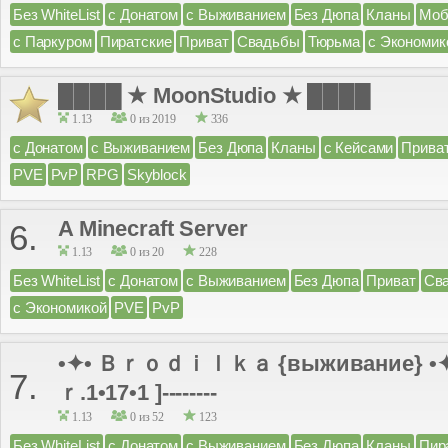
Без WhiteList
с Донатом
с Выживанием
Без Дюпа
Кланы
Моб
с Паркуром
Пиратские
Приват
Свадьбы
Тюрьма
с Экономик
████ ★ MoonStudio ★ ████
1.13
0 из 2019
336
с Донатом
с Выживанием
Без Дюпа
Кланы
с Кейсами
Прива
PVE
PvP
RPG
Skyblock
A Minecraft Server
6.
1.13
0 из 20
228
Без WhiteList
с Донатом
с Выживанием
Без Дюпа
Приват
Св
с Экономикой
PVE
PvP
•✦• Ｂｒｏｄｉｌｋａ {выживание} •✦• -
7.
ｒ.1•17•1 ]--------
1.13
0 из 52
123
Без WhiteList
с Донатом
с Выживанием
Без Дюпа
Кланы
Пир