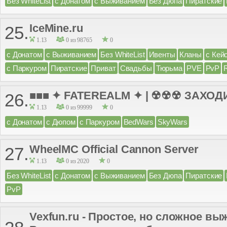
Без WhiteList
с Донатом
с Выживанием
Без Дюпа
Пиратские
IceMine.ru
25.
1.13
0 из 98765
0
с Донатом
с Выживанием
Без WhiteList
Ивенты
Кланы
с Кей
с Паркуром
Пиратские
Приват
Свадьбы
Тюрьма
PVE
PvP
■■■ ✦ FATEREALM ✦ | ☢☢☢ ЗАХОДИ
26.
1.13
0 из 99999
0
с Донатом
с Дюпом
с Паркуром
BedWars
SkyWars
WheelMC Official Cannon Server
27.
1.13
0 из 2020
0
Без WhiteList
с Донатом
с Выживанием
Без Дюпа
Пиратские
PvP
Vexfun.ru - Простое, но сложное вы