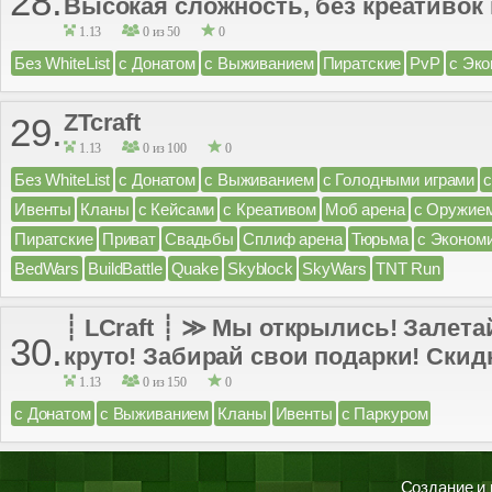
28.
Высокая сложность, без креативок 
1.13
0 из 50
0
Без WhiteList
с Донатом
с Выживанием
Пиратские
PvP
с Эко
ZTcraft
29.
1.13
0 из 100
0
Без WhiteList
с Донатом
с Выживанием
с Голодными играми
Ивенты
Кланы
с Кейсами
с Креативом
Моб арена
с Оружие
Пиратские
Приват
Свадьбы
Сплиф арена
Тюрьма
с Эконом
BedWars
BuildBattle
Quake
Skyblock
SkyWars
TNT Run
┊ LCraft ┊ ≫ Мы открылись! Залетай
30.
круто! Забирай свои подарки! Скидк
1.13
0 из 150
0
с Донатом
с Выживанием
Кланы
Ивенты
с Паркуром
Создание и