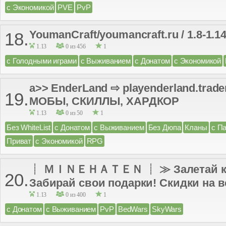
с Экономикой
PVE
PvP
YoumanCraft/youmancraft.ru / 1.8-1.1
18.
1.13
0 из 456
1
с Голодными играми
с Выживанием
с Донатом
с Экономикой
a>> EnderLand ⇨ playenderland.trad
19.
МОБЫ, СКИЛЛЫ, ХАРДКОР
1.13
0 из 50
1
Без WhiteList
с Донатом
с Выживанием
Без Дюпа
Кланы
с П
Приват
с Экономикой
RPG
┊ ＭＩＮＥＨＡＴＥＮ ┊ ≫ Залетай к нам
20.
Забирай свои подарки! Скидки на вс
1.13
0 из 400
1
с Донатом
с Выживанием
PvP
BedWars
SkyWars