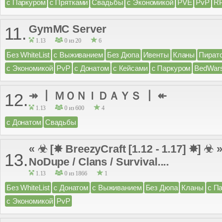
с Паркуром
с Прятками
Свадьбы
с Экономикой
PVE
PvP
R
GymMC Server
11.
1.13
0 из 20
6
Без WhiteList
с Выживанием
Без Дюпа
Ивенты
Кланы
Пират
с Экономикой
PvP
с Донатом
с Кейсами
с Паркуром
BedWar
↠ ┃ ＭＯＮＩＤＡＹＳ ┃ ↞
12.
1.13
0 из 600
4
с Донатом
Свадьбы
« ☣ [✸ BreezyCraft [1.12 - 1.17] ✸] 
13.
NoDupe / Clans / Survival....
1.13
0 из 1866
1
Без WhiteList
с Донатом
с Выживанием
Без Дюпа
Кланы
с П
с Экономикой
PvP