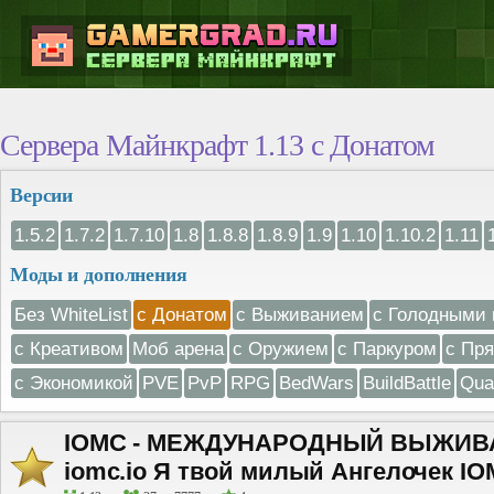
Сервера Майнкрафт 1.13 с Донатом
Версии
1.5.2
1.7.2
1.7.10
1.8
1.8.8
1.8.9
1.9
1.10
1.10.2
1.11
Моды и дополнения
Без WhiteList
с Донатом
с Выживанием
с Голодными 
с Креативом
Моб арена
с Оружием
с Паркуром
с Пр
с Экономикой
PVE
PvP
RPG
BedWars
BuildBattle
Qua
IOMC - МЕЖДУНАРОДНЫЙ ВЫЖИВА
iomc.io Я твой милый Ангелочек I