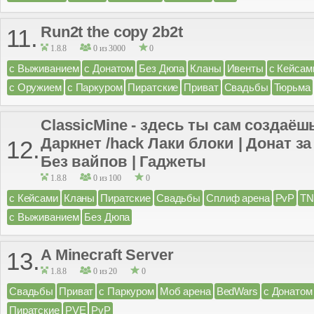
Run2t the copy 2b2t
11.
1.8.8
0 из 3000
0
с Выживанием
с Донатом
Без Дюпа
Кланы
Ивенты
с Кейсам
с Оружием
с Паркуром
Пиратские
Приват
Свадьбы
Тюрьма
ClassicMine - здесь ты сам создаёш
Даркнет /hack Лаки блоки | Донат за
12.
Без вайпов | Гаджеты
1.8.8
0 из 100
0
с Кейсами
Кланы
Пиратские
Свадьбы
Сплиф арена
PvP
TN
с Выживанием
Без Дюпа
A Minecraft Server
13.
1.8.8
0 из 20
0
Свадьбы
Приват
с Паркуром
Моб арена
BedWars
с Донатом
Пиратские
PVE
PvP