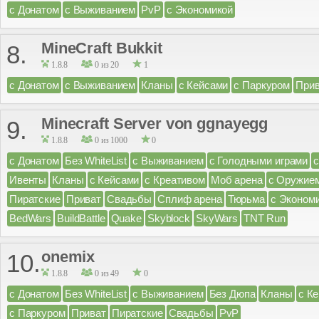
с Донатом
с Выживанием
PvP
с Экономикой
MineCraft Bukkit
8.
1.8.8
0 из 20
1
с Донатом
с Выживанием
Кланы
с Кейсами
с Паркуром
Прив
Minecraft Server von ggnayegg
9.
1.8.8
0 из 1000
0
с Донатом
Без WhiteList
с Выживанием
с Голодными играми
Ивенты
Кланы
с Кейсами
с Креативом
Моб арена
с Оружие
Пиратские
Приват
Свадьбы
Сплиф арена
Тюрьма
с Эконом
BedWars
BuildBattle
Quake
Skyblock
SkyWars
TNT Run
onemix
10.
1.8.8
0 из 49
0
с Донатом
Без WhiteList
с Выживанием
Без Дюпа
Кланы
с К
с Паркуром
Приват
Пиратские
Свадьбы
PvP