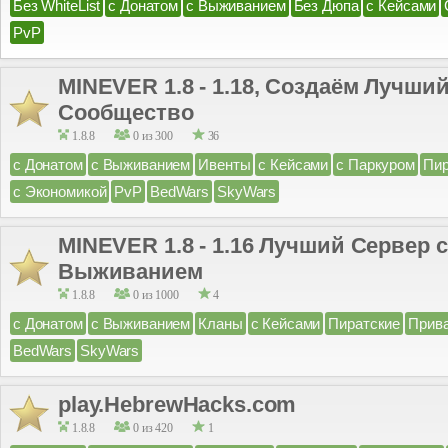
Без WhiteList
с Донатом
с Выживанием
Без Дюпа
с Кейсами
PvP
MINEVER 1.8 - 1.18, Создаём Лучши
Сообщество
1.8.8
0 из 300
36
с Донатом
с Выживанием
Ивенты
с Кейсами
с Паркуром
Пир
с Экономикой
PvP
BedWars
SkyWars
MINEVER 1.8 - 1.16 Лучший Сервер 
Выживанием
1.8.8
0 из 1000
4
с Донатом
с Выживанием
Кланы
с Кейсами
Пиратские
Прив
BedWars
SkyWars
play.HebrewHacks.com
1.8.8
0 из 420
1