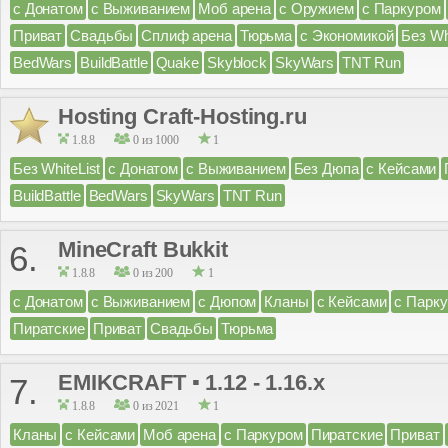
с Донатом
с Выживанием
Моб арена
с Оружием
с Паркуром
Приват
Свадьбы
Сплиф арена
Тюрьма
с Экономикой
Без Wh
BedWars
BuildBattle
Quake
Skyblock
SkyWars
TNT Run
Hosting Craft-Hosting.ru
1.8.8
0 из 1000
1
Без WhiteList
с Донатом
с Выживанием
Без Дюпа
с Кейсами
BuildBattle
BedWars
SkyWars
TNT Run
MineCraft Bukkit
6.
1.8.8
0 из 200
1
с Донатом
с Выживанием
с Дюпом
Кланы
с Кейсами
с Парк
Пиратские
Приват
Свадьбы
Тюрьма
EMIKCRAFT ▪ 1.12 - 1.16.x
7.
1.8.8
0 из 2021
1
Кланы
с Кейсами
Моб арена
с Паркуром
Пиратские
Приват