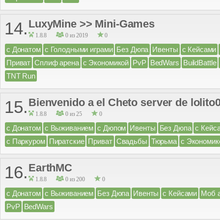
LuxyMine >> Mini-Games
14.
1.8.8
0 из 2019
0
с Донатом
с Голодными играми
Без Дюпа
Ивенты
с Кейсами
Приват
Сплиф арена
с Экономикой
PvP
BedWars
BuildBattle
TNT Run
Bienvenido a el Cheto server de lolito
15.
1.8.8
0 из 25
0
с Донатом
с Выживанием
с Дюпом
Ивенты
Без Дюпа
с Кейс
с Паркуром
Пиратские
Приват
Свадьбы
Тюрьма
с Экономик
EarthMC
16.
1.8.8
0 из 200
0
с Донатом
с Выживанием
Без Дюпа
Ивенты
с Кейсами
Моб 
PvP
BedWars