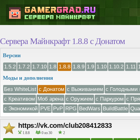
Сервера Майнкрафт 1.8.8 с Донатом
Версии
1.5.2
1.7.2
1.7.10
1.8
1.8.8
1.8.9
1.9
1.10
1.10.2
1.11
Моды и дополнения
Без WhiteList
с Донатом
с Выживанием
с Голодными 
с Креативом
Моб арена
с Оружием
с Паркуром
с Пр
с Экономикой
PVE
PvP
RPG
BedWars
BuildBattle
Qua
https://vk.com/club208412833
1.8.8
0 из 30
2