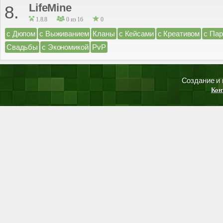
LifeMine
8.
1.8.8
0 из 16
0
с Дюпом
с Выживанием
Кланы
с Кейсами
с Креативом
с Па
Свадьбы
с Экономикой
PvP
Создание и
Кон