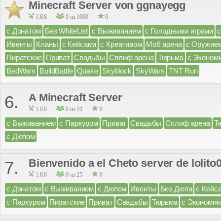
Minecraft Server von ggnayegg
1.8.8
0 из 1000
0
с Донатом
Без WhiteList
с Выживанием
с Голодными играми
Ивенты
Кланы
с Кейсами
с Креативом
Моб арена
с Оружие
Пиратские
Приват
Свадьбы
Сплиф арена
Тюрьма
с Эконом
BedWars
BuildBattle
Quake
Skyblock
SkyWars
TNT Run
A Minecraft Server
6.
1.8.8
0 из 10
0
с Выживанием
с Паркуром
Приват
Свадьбы
Сплиф арена
Т
с Дюпом
Bienvenido a el Cheto server de lolito
7.
1.8.8
0 из 25
0
с Донатом
с Выживанием
с Дюпом
Ивенты
Без Дюпа
с Кейс
с Паркуром
Пиратские
Приват
Свадьбы
Тюрьма
с Экономик