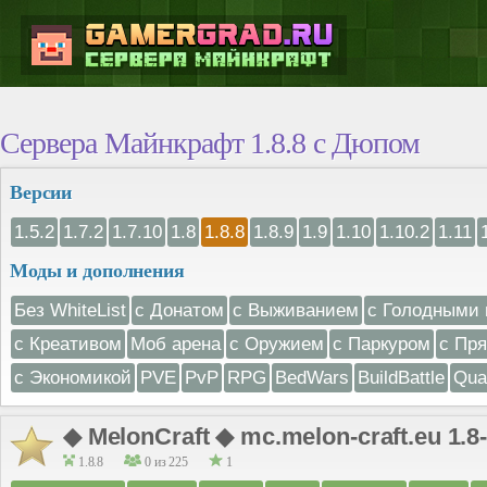
Сервера Майнкрафт 1.8.8 с Дюпом
Версии
1.5.2
1.7.2
1.7.10
1.8
1.8.8
1.8.9
1.9
1.10
1.10.2
1.11
Моды и дополнения
Без WhiteList
с Донатом
с Выживанием
с Голодными 
с Креативом
Моб арена
с Оружием
с Паркуром
с Пр
с Экономикой
PVE
PvP
RPG
BedWars
BuildBattle
Qua
◆ MelonCraft ◆ mc.melon-craft.eu 1.8-
1.8.8
0 из 225
1