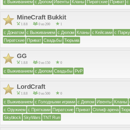
с Выживанием
с Дюпом
Ивенты
Кланы
Пиратские
Приват
с
MineCraft Bukkit
1.8.8
0 из 200
1
с Донатом
с Выживанием
с Дюпом
Кланы
с Кейсами
с Парк
Пиратские
Приват
Свадьбы
Тюрьма
GG
1.8.8
0 из 150
0
с Выживанием
с Дюпом
Свадьбы
PvP
LordCraft
1.8.8
0 из 500
0
с Выживанием
с Голодными играми
с Дюпом
Ивенты
Кланы
с Оружием
с Прятками
Пиратские
Приват
Сплиф арена
Тюр
Skyblock
SkyWars
TNT Run