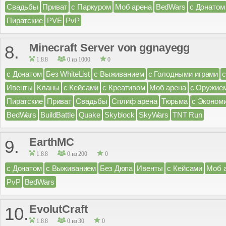
Свадьбы
Приват
с Паркуром
Моб арена
BedWars
с Донатом
Пиратские
PVE
PvP
Minecraft Server von ggnayegg
8.
1.8.8
0 из 1000
0
с Донатом
Без WhiteList
с Выживанием
с Голодными играми
Ивенты
Кланы
с Кейсами
с Креативом
Моб арена
с Оружие
Пиратские
Приват
Свадьбы
Сплиф арена
Тюрьма
с Эконом
BedWars
BuildBattle
Quake
Skyblock
SkyWars
TNT Run
EarthMC
9.
1.8.8
0 из 200
0
с Донатом
с Выживанием
Без Дюпа
Ивенты
с Кейсами
Моб 
PvP
BedWars
EvolutCraft
10.
1.8.8
0 из 30
0