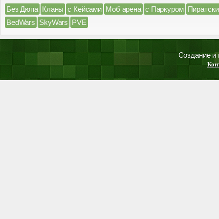
Без Дюпа
Кланы
с Кейсами
Моб арена
с Паркуром
Пиратски
BedWars
SkyWars
PVE
Создание и
Кон