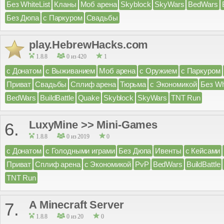
Без WhiteList
Кланы
Моб арена
Skyblock
SkyWars
BedWars
Без Дюпа
с Паркуром
Свадьбы
play.HebrewHacks.com
1.8.8
0 из 420
1
с Донатом
с Выживанием
Моб арена
с Оружием
с Паркуром
Приват
Свадьбы
Сплиф арена
Тюрьма
с Экономикой
Без Wh
BedWars
BuildBattle
Quake
Skyblock
SkyWars
TNT Run
LuxyMine >> Mini-Games
6.
1.8.8
0 из 2019
0
с Донатом
с Голодными играми
Без Дюпа
Ивенты
с Кейсами
Приват
Сплиф арена
с Экономикой
PvP
BedWars
BuildBattle
TNT Run
A Minecraft Server
7.
1.8.8
0 из 20
0