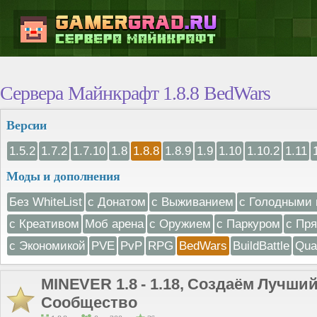
Сервера Майнкрафт 1.8.8 BedWars
Версии
1.5.2
1.7.2
1.7.10
1.8
1.8.8
1.8.9
1.9
1.10
1.10.2
1.11
Моды и дополнения
Без WhiteList
с Донатом
с Выживанием
с Голодными 
с Креативом
Моб арена
с Оружием
с Паркуром
с Пр
с Экономикой
PVE
PvP
RPG
BedWars
BuildBattle
Qua
MINEVER 1.8 - 1.18, Создаём Лучши
Сообщество