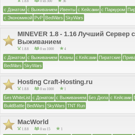
1.8.8
0 из 300
36
с Донатом
с Выживанием
Ивенты
с Кейсами
с Паркуром
Пир
с Экономикой
PvP
BedWars
SkyWars
MINEVER 1.8 - 1.16 Лучший Сервер 
Выживанием
1.8.8
0 из 1000
4
с Донатом
с Выживанием
Кланы
с Кейсами
Пиратские
Прив
BedWars
SkyWars
Hosting Craft-Hosting.ru
1.8.8
0 из 1000
1
Без WhiteList
с Донатом
с Выживанием
Без Дюпа
с Кейсами
BuildBattle
BedWars
SkyWars
TNT Run
MacWorld
1.8.8
0 из 15
1