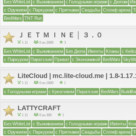
Без WhiteList
с Выживанием
с Голодными играми
с Дюпом
Ив
с Оружием
с Паркуром
с Прятками
Свадьбы
Сплиф арена
Т
BedWars
TNT Run
Ｊ Ｅ Ｔ Ｍ Ｉ Ｎ Ｅ │ ３．０
1.11
0 из 2000
3
Без WhiteList
с Выживанием
Без Дюпа
Ивенты
Кланы
с Кейс
с Паркуром
Пиратские
Приват
с Экономикой
BedWars
SkyWa
LiteCloud | mc.lite-cloud.me | 1.8-1.17.
1.11
0 из 1000
1
с Голодными играми
с Креативом
Пиратские
BedWars
BuildBa
LATTYCRAFT
1.11
0 из 300
1
Без WhiteList
с Выживанием
с Голодными играми
Ивенты
Кл
с Оружием
с Паркуром
с Прятками
Свадьбы
Сплиф арена
Т