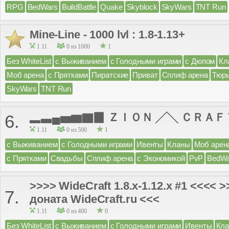
RPG
BedWars
BuildBattle
Quake
Skyblock
SkyWars
TNT Run
Mine-Line - 1000 lvl : 1.8-1.13+
1.11
0 из 1000
1
Без WhiteList
с Выживанием
с Голодными играми
с Дюпом
Кл
Моб арена
с Прятками
Пиратские
Приват
Сплиф арена
Тюр
SkyWars
TNT Run
▂▃▄▅▆▇▉ ＺＩＯＮ ╱╲ ＣＲＡＦ
6.
1.11
0 из 500
1
с Выживанием
с Голодными играми
Ивенты
Кланы
Моб арен
с Прятками
Свадьбы
Сплиф арена
с Экономикой
PvP
BedWa
>>>> WideCraft 1.8.x-1.12.x #1 <<<< 
7.
доната WideCraft.ru <<<
1.11
0 из 400
0
Без WhiteList
с Выживанием
с Голодными играми
Ивенты
Кл