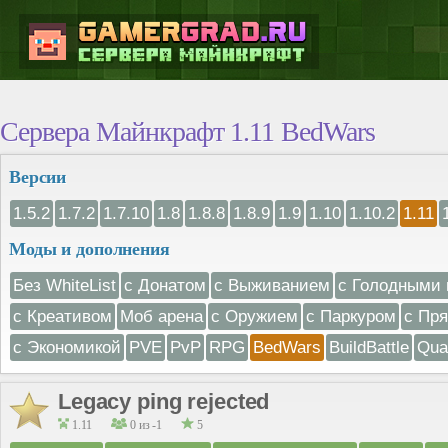
Сервера Майнкрафт 1.11 BedWars
Версии
1.5.2
1.7.2
1.7.10
1.8
1.8.8
1.8.9
1.9
1.10
1.10.2
1.11
Моды и дополнения
Без WhiteList
с Донатом
с Выживанием
с Голодными 
с Креативом
Моб арена
с Оружием
с Паркуром
с Пр
с Экономикой
PVE
PvP
RPG
BedWars
BuildBattle
Qua
Legacy ping rejected
1.11
0 из -1
5