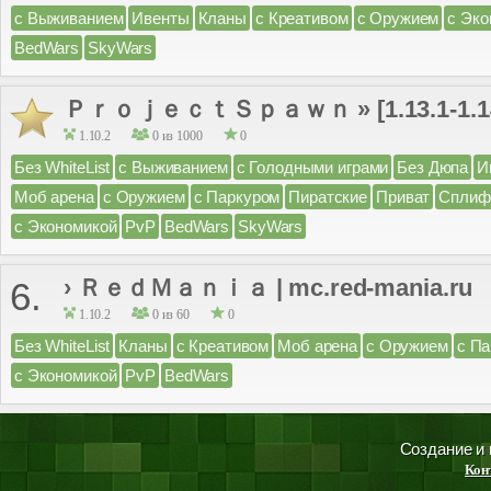
с Выживанием
Ивенты
Кланы
с Креативом
с Оружием
с Эко
BedWars
SkyWars
ＰｒｏｊｅｃｔＳｐａｗｎ » [1.13.1-1.14
1.10.2
0 из 1000
0
Без WhiteList
с Выживанием
с Голодными играми
Без Дюпа
И
Моб арена
с Оружием
с Паркуром
Пиратские
Приват
Сплиф
с Экономикой
PvP
BedWars
SkyWars
› ＲｅｄＭａｎｉａ | mc.red-mania.ru
6.
1.10.2
0 из 60
0
Без WhiteList
Кланы
с Креативом
Моб арена
с Оружием
с П
с Экономикой
PvP
BedWars
Создание и
Кон