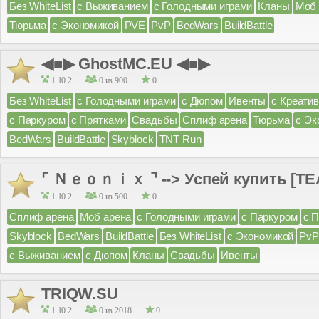
Без WhiteList
с Выживанием
с Голодными играми
Кланы
Моб 
Тюрьма
с Экономикой
PVE
PvP
BedWars
BuildBattle
◀■▶ GhostMC.EU ◀■▶
1.10.2
0 из 900
0
Без WhiteList
с Голодными играми
с Дюпом
Ивенты
с Креати
с Паркуром
с Прятками
Свадьбы
Сплиф арена
Тюрьма
с Эк
BedWars
BuildBattle
Skyblock
TNT Run
⌜ Ｎｅｏｎｉｘ ⌝ --> Успей купить [TEA
1.10.2
0 из 500
0
Сплиф арена
Моб арена
с Голодными играми
с Паркуром
с 
Skyblock
BedWars
BuildBattle
Без WhiteList
с Экономикой
PvP
с Выживанием
с Дюпом
Кланы
Свадьбы
Ивенты
TRIQW.SU
1.10.2
0 из 2018
0