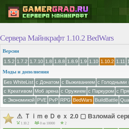
Сервера Майнкрафт 1.10.2 BedWars
Версии
1.5.2
1.7.2
1.7.10
1.8
1.8.8
1.8.9
1.9
1.10
1.10.2
1.11
Моды и дополнения
Без WhiteList
с Донатом
с Выживанием
с Голодными 
с Креативом
Моб арена
с Оружием
с Паркуром
с Пр
с Экономикой
PVE
PvP
RPG
BedWars
BuildBattle
Qua
⚠ ＴｉｍｅＤｅｘ 2.0 ▢ Взломай серве
1.10.2
0 из 10000
2