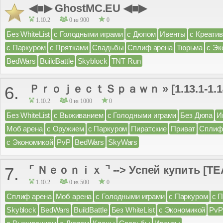
◀■▶ GhostMC.EU ◀■▶
1.10.2
0 из 900
0
Без WhiteList
с Голодными играми
с Дюпом
Ивенты
с Креати
с Паркуром
с Прятками
Свадьбы
Сплиф арена
Тюрьма
с Эк
BedWars
BuildBattle
Skyblock
TNT Run
ＰｒｏｊｅｃｔＳｐａｗｎ » [1.13.1-1.14
6.
1.10.2
0 из 1000
0
Без WhiteList
с Выживанием
с Голодными играми
Без Дюпа
И
Моб арена
с Оружием
с Паркуром
Пиратские
Приват
Сплиф
с Экономикой
PvP
BedWars
SkyWars
⌜ Ｎｅｏｎｉｘ ⌝ --> Успей купить [TEA
7.
1.10.2
0 из 500
0
Сплиф арена
Моб арена
с Голодными играми
с Паркуром
с 
Skyblock
BedWars
BuildBattle
Без WhiteList
с Экономикой
PvP