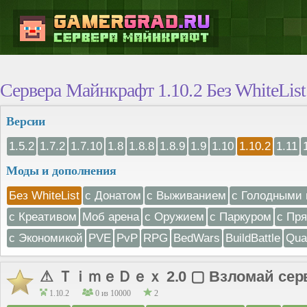
Сервера Майнкрафт 1.10.2 Без WhiteList
Версии
1.5.2
1.7.2
1.7.10
1.8
1.8.8
1.8.9
1.9
1.10
1.10.2
1.11
Моды и дополнения
Без WhiteList
с Донатом
с Выживанием
с Голодными 
с Креативом
Моб арена
с Оружием
с Паркуром
с Пр
с Экономикой
PVE
PvP
RPG
BedWars
BuildBattle
Qua
⚠ ＴｉｍｅＤｅｘ 2.0 ▢ Взломай серве
1.10.2
0 из 10000
2