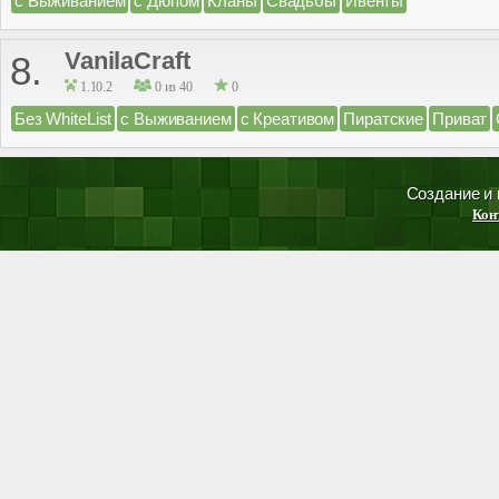
с Выживанием
с Дюпом
Кланы
Свадьбы
Ивенты
VanilaCraft
8.
1.10.2
0 из 40
0
Без WhiteList
с Выживанием
с Креативом
Пиратские
Приват
Создание и
Кон