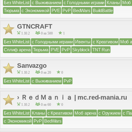
Без WhiteList
с Выживанием
с Голодными играми
Кланы
Моб 
Тюрьма
с Экономикой
PVE
PvP
BedWars
BuildBattle
GTNCRAFT
1.10.2
0 из 500
1
Без WhiteList
с Голодными играми
Ивенты
с Креативом
Моб 
Сплиф арена
Тюрьма
PVE
PvP
Skyblock
TNT Run
Sanvazgo
1.10.2
0 из 20
0
Без WhiteList
с Выживанием
PvP
› ＲｅｄＭａｎｉａ | mc.red-mania.ru
1.10.2
0 из 60
0
Без WhiteList
Кланы
с Креативом
Моб арена
с Оружием
с П
с Экономикой
PvP
BedWars