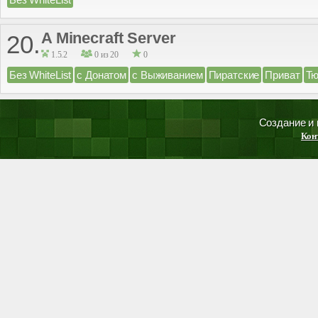
A Minecraft Server
20.
1.5.2
0 из 20
0
Без WhiteList
с Донатом
с Выживанием
Пиратские
Приват
Тю
Создание и
Кон