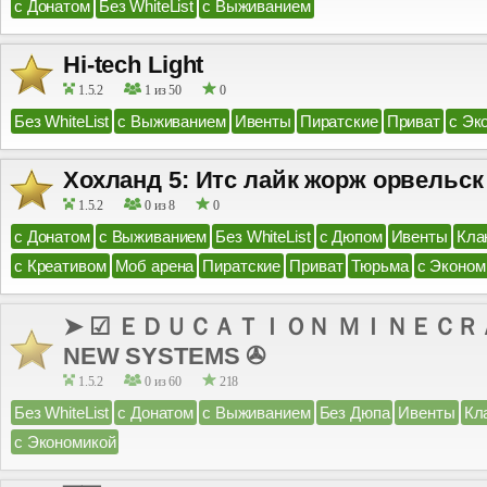
с Донатом
Без WhiteList
с Выживанием
Hi-tech Light
1.5.2
1 из 50
0
Без WhiteList
с Выживанием
Ивенты
Пиратские
Приват
с Эк
Хохланд 5: Итс лайк жорж орвельск
1.5.2
0 из 8
0
с Донатом
с Выживанием
Без WhiteList
с Дюпом
Ивенты
Кла
с Креативом
Моб арена
Пиратские
Приват
Тюрьма
с Эконом
➤ ☑ ＥＤＵＣＡＴＩＯＮ ＭＩＮＥＣＲＡＦＴ 
NEW SYSTEMS ✇
1.5.2
0 из 60
218
Без WhiteList
с Донатом
с Выживанием
Без Дюпа
Ивенты
Кл
с Экономикой