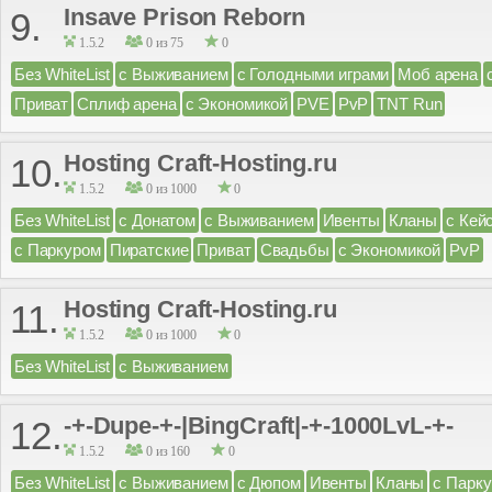
Insave Prison Reborn
9.
1.5.2
0 из 75
0
Без WhiteList
с Выживанием
с Голодными играми
Моб арена
Приват
Сплиф арена
с Экономикой
PVE
PvP
TNT Run
Hosting Craft-Hosting.ru
10.
1.5.2
0 из 1000
0
Без WhiteList
с Донатом
с Выживанием
Ивенты
Кланы
с Кей
с Паркуром
Пиратские
Приват
Свадьбы
с Экономикой
PvP
Hosting Craft-Hosting.ru
11.
1.5.2
0 из 1000
0
Без WhiteList
с Выживанием
-+-Dupe-+-|BingCraft|-+-1000LvL-+-
12.
1.5.2
0 из 160
0
Без WhiteList
с Выживанием
с Дюпом
Ивенты
Кланы
с Парк