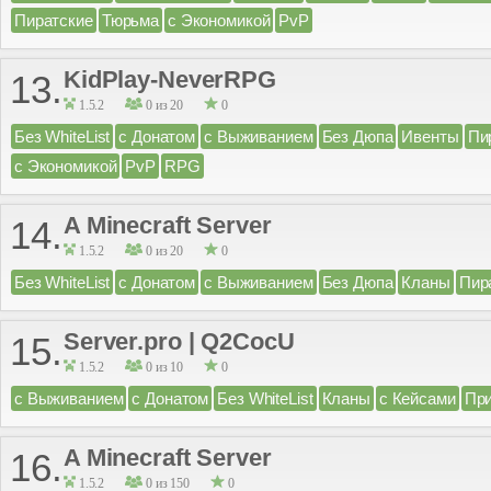
Пиратские
Тюрьма
с Экономикой
PvP
KidPlay-NeverRPG
13.
1.5.2
0 из 20
0
Без WhiteList
с Донатом
с Выживанием
Без Дюпа
Ивенты
Пи
с Экономикой
PvP
RPG
A Minecraft Server
14.
1.5.2
0 из 20
0
Без WhiteList
с Донатом
с Выживанием
Без Дюпа
Кланы
Пир
Server.pro | Q2CocU
15.
1.5.2
0 из 10
0
с Выживанием
с Донатом
Без WhiteList
Кланы
с Кейсами
Пр
A Minecraft Server
16.
1.5.2
0 из 150
0