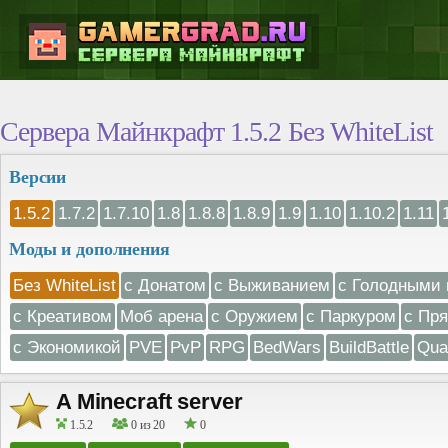
Сервера Майнкрафт 1.5.2 Без WhiteList
Версии
1.5.2
1.7.2
1.7.10
1.8
1.8.8
1.8.9
1.9
1.10
1.10.2
1.11
Моды и дополнения
Без WhiteList
с Донатом
с Выживанием
с Голодными 
с Креативом
Моб арена
с Оружием
с Паркуром
с Пр
с Экономикой
PVE
PvP
RPG
BedWars
BuildBattle
Qua
A Minecraft server
1.5.2
0 из 20
0