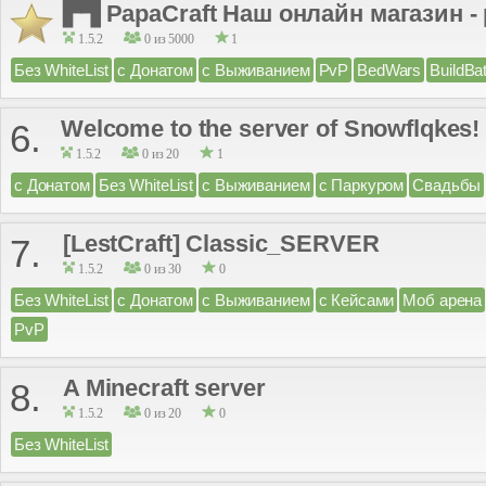
▛▜ PapaCraft Наш онлайн магазин - p
1.5.2
0 из 5000
1
Без WhiteList
с Донатом
с Выживанием
PvP
BedWars
BuildBat
Welcome to the server of Snowflqkes!
6.
1.5.2
0 из 20
1
с Донатом
Без WhiteList
с Выживанием
с Паркуром
Свадьбы
[LestCraft] Classic_SERVER
7.
1.5.2
0 из 30
0
Без WhiteList
с Донатом
с Выживанием
с Кейсами
Моб арена
PvP
A Minecraft server
8.
1.5.2
0 из 20
0
Без WhiteList