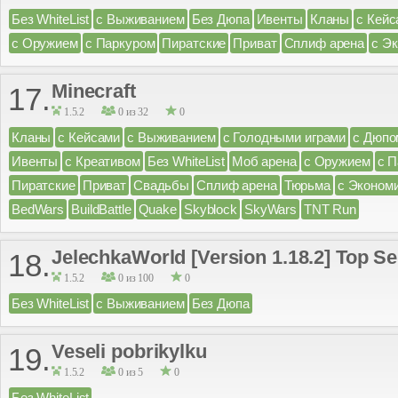
Без WhiteList
с Выживанием
Без Дюпа
Ивенты
Кланы
с Кейс
с Оружием
с Паркуром
Пиратские
Приват
Сплиф арена
с Э
Minecraft
17.
1.5.2
0 из 32
0
Кланы
с Кейсами
с Выживанием
с Голодными играми
с Дюпо
Ивенты
с Креативом
Без WhiteList
Моб арена
с Оружием
с 
Пиратские
Приват
Свадьбы
Сплиф арена
Тюрьма
с Эконом
BedWars
BuildBattle
Quake
Skyblock
SkyWars
TNT Run
JelechkaWorld [Version 1.18.2] Top Se
18.
1.5.2
0 из 100
0
Без WhiteList
с Выживанием
Без Дюпа
Veseli pobrikylku
19.
1.5.2
0 из 5
0
Без WhiteList