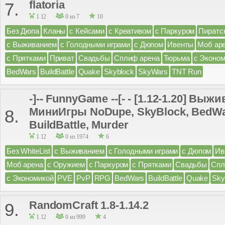
flatoria
7.
1.12
0 из 7
10
Без Дюпа
Кланы
с Кейсами
с Креативом
с Паркуром
Пиратс
с Выживанием
с Голодными играми
с Дюпом
Ивенты
Моб ар
с Прятками
Приват
Свадьбы
Сплиф арена
Тюрьма
с Эконом
BedWars
BuildBattle
Quake
Skyblock
SkyWars
TNT Run
-]-- FunnyGame --[- - [1.12-1.20] Выж
МиниИгры NoDupe, SkyBlock, BedWa
8.
BuildBattle, Murder
1.12
0 из 1974
6
Без WhiteList
с Выживанием
с Голодными играми
с Дюпом
Ив
Моб арена
с Оружием
с Паркуром
с Прятками
Свадьбы
Спл
с Экономикой
PVE
PvP
RPG
BedWars
BuildBattle
Quake
Sky
RandomCraft 1.8-1.14.2
9.
1.12
0 из 999
4