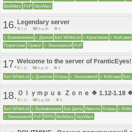
BedWars
PvP
SkyWars
Legendary server
16.
1.12
0 из 10
0
с Выживанием
с Дюпом
Без WhiteList
с Креативом
с Кейсами
Пиратские
Приват
с Экономикой
PvP
Welcome to the server of FranticEyes!
17.
1.12
0 из 20
0
Без WhiteList
с Донатом
Кланы
с Экономикой
с Кейсами
Без
Ｏｌｙｍｐｕｓ Ｚｏｎｅ ❖ 1.12-1.18 ❖ 
18.
1.12
0 из 500
0
Без WhiteList
с Выживанием
Без Дюпа
Ивенты
Кланы
с Кейс
с Экономикой
PvP
RPG
BedWars
SkyWars