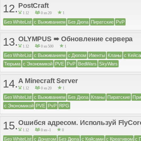
PostCraft
12.
1.12
0 из 20
1
Без WhiteList
с Выживанием
Без Дюпа
Пиратские
PvP
OLYMPUS ➠ Обновление сервера
13.
1.12
0 из 500
1
Без WhiteList
с Выживанием
с Дюпом
Ивенты
Кланы
с Кейс
Тюрьма
с Экономикой
PVE
PvP
BedWars
SkyWars
A Minecraft Server
14.
1.12
0 из 20
1
Без WhiteList
с Выживанием
Без Дюпа
Кланы
Пиратские
При
с Экономикой
PVE
PvP
RPG
Ошибся адресом. Используй FlyCore
15.
1.12
0 из -1
0
Без WhiteList
с Донатом
Без Дюпа
с Кейсами
с Креативом
с 