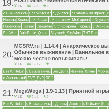
POLITMINE - Военно-политический 
19.
1.12
0 из 1
0
с Выживанием
Без WhiteList
с Донатом
с Голодными играми
Ивенты
Кланы
с Кейсами
с Креативом
Моб арена
с Оружие
Пиратские
Приват
Свадьбы
Сплиф арена
Тюрьма
с Эконом
BedWars
BuildBattle
Quake
Skyblock
SkyWars
TNT Run
MCSRV.ru | 1.14.4 | Анархическое в
Обычное выживание | Ванильное в
20.
можно честно повыживать!
1.12
0 из 150
0
Без WhiteList
с Выживанием
Без Дюпа
Ивенты
Кланы
Моб а
с Экономикой
PVE
PvP
RPG
MegaWega | 1.9-1.13 | Приятной игры
21.
1.12
0 из 1
0
Без WhiteList
с Выживанием
с Дюпом
Ивенты
с Кейсами
Кла