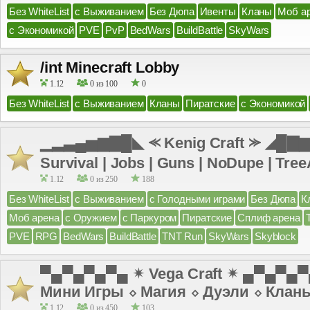
Без WhiteList
с Выживанием
Без Дюпа
Ивенты
Кланы
Моб а
с Экономикой
PVE
PvP
BedWars
BuildBattle
SkyWars
/int Minecraft Lobby
1.12
0 из 100
0
Без WhiteList
с Выживанием
Кланы
Пиратские
с Экономикой
▁▂▃▄▅▆▇█◣ ⪻ Kenig Craft ⪼ ◢█▇▆▅
Survival | Jobs | Guns | NoDupe | TreeA
1.12
0 из 250
188
Без WhiteList
с Выживанием
с Голодными играми
Без Дюпа
К
Моб арена
с Оружием
с Паркуром
Пиратские
Сплиф арена
PVE
RPG
BedWars
BuildBattle
TNT Run
SkyWars
Skyblock
▀▄▀▄▀▄▀▄ ✴ Vega Craft ✴ ▄▀▄▀▄
Мини Игры ⬦ Магия ⬦ Дуэли ⬦ Клан
1.12
0 из 450
103