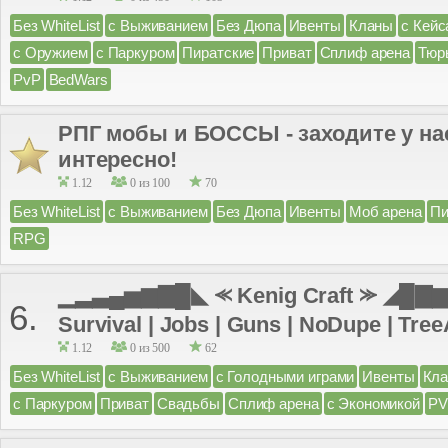
Без WhiteList
с Выживанием
Без Дюпа
Ивенты
Кланы
с Кейс
с Оружием
с Паркуром
Пиратские
Приват
Сплиф арена
Тюр
PvP
BedWars
РПГ мобы и БОССЫ - заходите у н
интересно!
1.12
0 из 100
70
Без WhiteList
с Выживанием
Без Дюпа
Ивенты
Моб арена
Пи
RPG
▁▂▃▄▅▆▇█◣ ⪻ Kenig Craft ⪼ ◢█▇▆▅
6.
Survival | Jobs | Guns | NoDupe | TreeA
1.12
0 из 500
62
Без WhiteList
с Выживанием
с Голодными играми
Ивенты
Кл
с Паркуром
Приват
Свадьбы
Сплиф арена
с Экономикой
PV