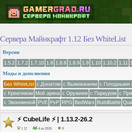
Сервера Майнкрафт 1.12 Без WhiteList
Версии
1.5.2
1.7.2
1.7.10
1.8
1.8.8
1.8.9
1.9
1.10
1.10.2
1.11
Моды и дополнения
Без WhiteList
с Донатом
с Выживанием
с Голодными 
с Креативом
Моб арена
с Оружием
с Паркуром
с Пр
с Экономикой
PVE
PvP
RPG
BedWars
BuildBattle
Qua
⚡ CubeLife ⚡ | 1.13.2-26.2
1.12
4 из 2026
0