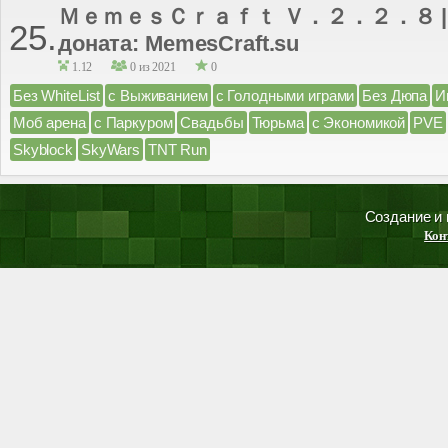
ＭｅｍｅｓＣｒａｆｔ Ｖ．２．２．８ | Са
25.
доната: MemesCraft.su
1.12
0 из 2021
0
Без WhiteList
с Выживанием
с Голодными играми
Без Дюпа
И
Моб арена
с Паркуром
Свадьбы
Тюрьма
с Экономикой
PVE
Skyblock
SkyWars
TNT Run
Создание и
Кон