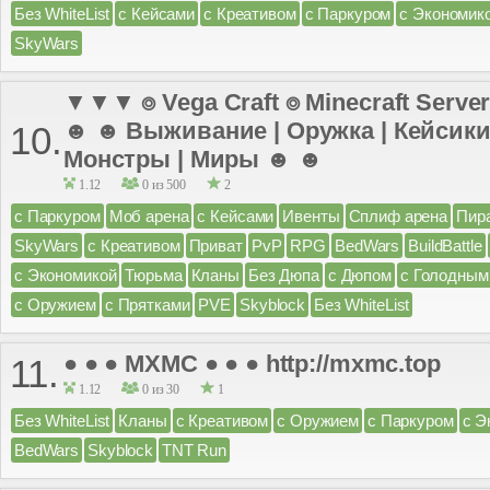
Без WhiteList
с Кейсами
с Креативом
с Паркуром
с Экономик
SkyWars
▼▼▼ ⌾ Vega Craft ⌾ Minecraft Server
☻ ☻ Выживание | Оружка | Кейсики 
10.
Монстры | Миры ☻ ☻
1.12
0 из 500
2
с Паркуром
Моб арена
с Кейсами
Ивенты
Сплиф арена
Пир
SkyWars
с Креативом
Приват
PvP
RPG
BedWars
BuildBattle
с Экономикой
Тюрьма
Кланы
Без Дюпа
с Дюпом
с Голодным
с Оружием
с Прятками
PVE
Skyblock
Без WhiteList
● ● ● MXMC ● ● ● http://mxmc.top
11.
1.12
0 из 30
1
Без WhiteList
Кланы
с Креативом
с Оружием
с Паркуром
с Э
BedWars
Skyblock
TNT Run