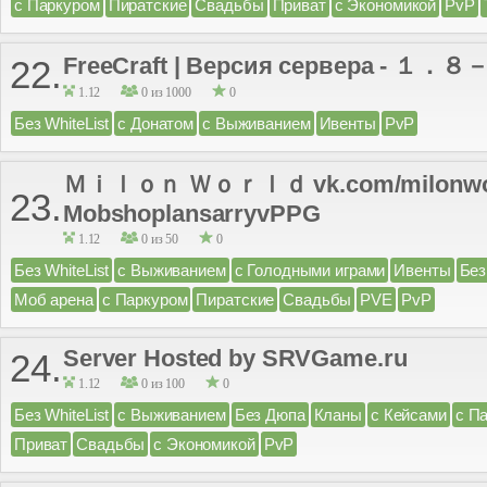
с Паркуром
Пиратские
Свадьбы
Приват
с Экономикой
PvP
FreeCraft | Версия сервера - 
22.
1.12
0 из 1000
0
Без WhiteList
с Донатом
с Выживанием
Ивенты
PvP
Ｍｉｌｏｎ Ｗｏｒｌｄ vk.com/milonworld 
23.
MobshoplansarryvPPG
1.12
0 из 50
0
Без WhiteList
с Выживанием
с Голодными играми
Ивенты
Без
Моб арена
с Паркуром
Пиратские
Свадьбы
PVE
PvP
Server Hosted by SRVGame.ru
24.
1.12
0 из 100
0
Без WhiteList
с Выживанием
Без Дюпа
Кланы
с Кейсами
с П
Приват
Свадьбы
с Экономикой
PvP