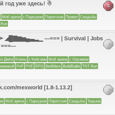
ый год уже здесь! ☃
0
Моб арена
с Паркуром
Пиратские
Приват
Свадьбы
 Run
◢█▇▆▅▄▃▂▁ ---=== | Survival | Jobs
0
 ===---
ез Дюпа
Кланы
с Кейсами
Моб арена
с Оружием
ономикой
PvP
PVE
RPG
BedWars
BuildBattle
TNT Run
m/mexworld [1.8-1.13.2]
0
ми
Моб арена
с Паркуром
Пиратские
Свадьбы
Тюрьма