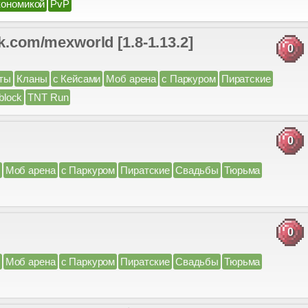
кономикой
PvP
m/mexworld [1.8-1.13.2]
0
ты
Кланы
с Кейсами
Моб арена
с Паркуром
Пиратские
block
TNT Run
0
Моб арена
с Паркуром
Пиратские
Свадьбы
Тюрьма
0
Моб арена
с Паркуром
Пиратские
Свадьбы
Тюрьма