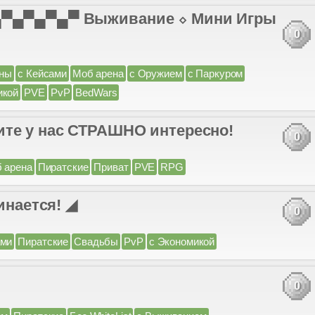
 ▄▀▄▀▄▀▄▀ Выживание ⬦ Мини Игры
0
ны
с Кейсами
Моб арена
с Оружием
с Паркуром
икой
PVE
PvP
BedWars
ите у нас СТРАШНО интересно!
0
 арена
Пиратские
Приват
PVE
RPG
чинается! ◢
0
ами
Пиратские
Свадьбы
PvP
с Экономикой
0