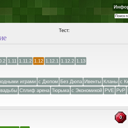
Инфо
Тест:
ие
0.2
1.11
1.11.2
1.12
1.12.1
1.12.2
1.13
лодными играми
с Дюпом
Без Дюпа
Ивенты
Кланы
с К
вадьбы
Сплиф арена
Тюрьма
с Экономикой
PVE
PvP
0