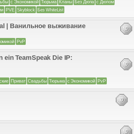
дьбы
с Экономикой
Тюрьма
Кланы
Без Дюпа
с Дюпом
ми
PVE
Skyblock
Без WhiteList
vival | Ванильное выживание
0
номикой
PvP
n ein TeamSpeak Die IP:
0
ские
Приват
Свадьбы
Тюрьма
с Экономикой
PvP
0
0