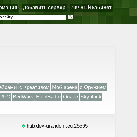
рмация
Добавить сервер
Личный кабинет
ейсами
с Креативом
Моб арена
с Оружием
RPG
BedWars
BuildBattle
Quake
Skyblock
hub.dev-urandom.eu:25565