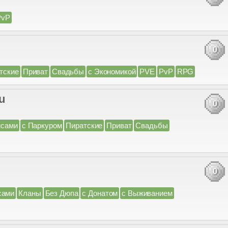
PvP
0
тские
Приват
Свадьбы
с Экономикой
PVE
PvP
RPG
u
0
йсами
с Паркуром
Пиратские
Приват
Свадьбы
0
сами
Кланы
Без Дюпа
с Донатом
с Выживанием