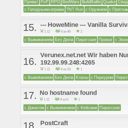
Приват
PvP
RPG
BedWars
BuildBattle
Quake
Сва
с Голодными играми
TNT Run
с Оружием
с Прятка
--- HoweMine --- Vanilla Sur
15.
1.12
0 из 40
2
с Выживанием
Без Дюпа
Пиратские
Приват
с Эко
Verunex.net.net Wir haben Nu
16.
192.99.99.248:4265
1.12
0 из 10
1
с Выживанием
Без Дюпа
Кланы
с Паркуром
Пират
No hostname found
17.
1.12
0 из 0
1
с Донатом
с Выживанием
с Кейсами
Пиратские
PostCraft
18.