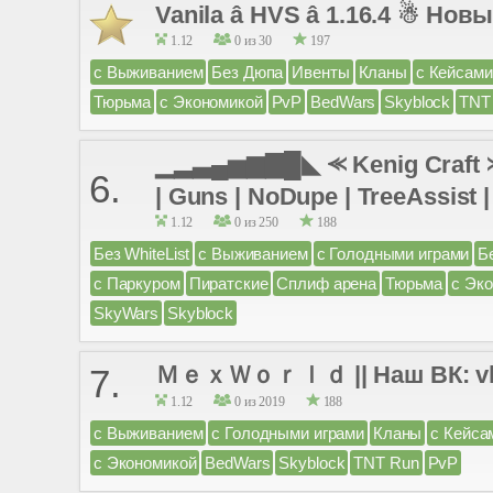
Vanila â HVS â 1.16.4 ☃ Нов
1.12
0 из 30
197
с Выживанием
Без Дюпа
Ивенты
Кланы
с Кейсами
Тюрьма
с Экономикой
PvP
BedWars
Skyblock
TNT
▁▂▃▄▅▆▇█◣ ⪻ Kenig Craft ⪼ 
6.
| Guns | NoDupe | TreeAssist |
1.12
0 из 250
188
Без WhiteList
с Выживанием
с Голодными играми
Б
с Паркуром
Пиратские
Сплиф арена
Тюрьма
с Эк
SkyWars
Skyblock
ＭｅｘＷｏｒｌｄ || Наш ВК: vk.co
7.
1.12
0 из 2019
188
с Выживанием
с Голодными играми
Кланы
с Кейса
с Экономикой
BedWars
Skyblock
TNT Run
PvP