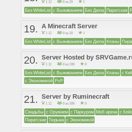
1.12
0 из 20
1
Без WhiteList
с Выживанием
Без Дюпа
Пиратские
A Minecraft Server
19.
1.12
0 из 20
1
Без WhiteList
с Выживанием
Без Дюпа
Кланы
Пира
Server Hosted by SRVGame.r
20.
1.12
0 из 100
0
Без WhiteList
с Выживанием
Без Дюпа
Кланы
с Ке
с Экономикой
PvP
Server by Ruminecraft
21.
1.12
0 из 500
0
Свадьбы
с Оружием
с Паркуром
Моб арена
с Кей
Пиратские
Тюрьма
с Экономикой