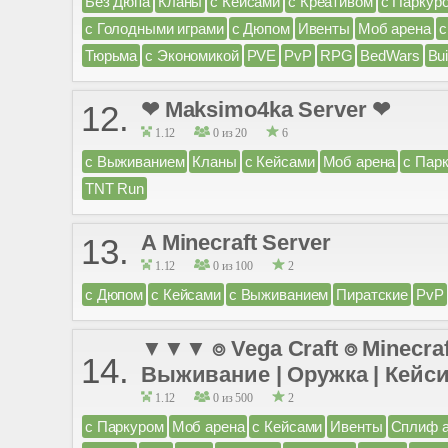
Без Дюпа
Кланы
с Кейсами
с Креативом
с Паркур
с Голодными играми
с Дюпом
Ивенты
Моб арена
с
Тюрьма
с Экономикой
PVE
PvP
RPG
BedWars
Bui
❤ Maksimo4ka Server ❤
12.
1.12
0 из 20
6
с Выживанием
Кланы
с Кейсами
Моб арена
с Пар
TNT Run
A Minecraft Server
13.
1.12
0 из 100
2
с Дюпом
с Кейсами
с Выживанием
Пиратские
PvP
▼▼▼ ⌾ Vega Craft ⌾ Minecraf
14.
Выживание | Оружка | Кейс
1.12
0 из 500
2
с Паркуром
Моб арена
с Кейсами
Ивенты
Сплиф 