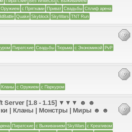
ом
Пиратские
Без WhiteList
с Выживанием
 Оружием
с Прятками
Приват
Свадьбы
Сплиф арена
ldBattle
Quake
Skyblock
SkyWars
TNT Run
0
куром
Пиратские
Свадьбы
Тюрьма
с Экономикой
PvP
0
Кланы
с Оружием
с Паркуром
t Server [1.8 - 1.15] ▼▼▼ ☻ ☻
ики | Кланы | Монстры | Миры ☻ ☻
0
арена
Пиратские
с Выживанием
SkyWars
с Креативом