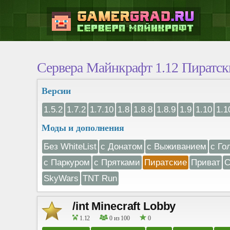
Сервера Майнкрафт 1.12 Пиратск
Версии
1.5.2
1.7.2
1.7.10
1.8
1.8.8
1.8.9
1.9
1.10
1.1
Моды и дополнения
Без WhiteList
с Донатом
с Выживанием
с Го
с Паркуром
с Прятками
Пиратские
Приват
С
SkyWars
TNT Run
/int Minecraft Lobby
1.12
0 из 100
0