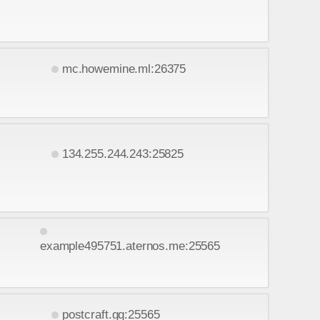
mc.howemine.ml:26375
134.255.244.243:25825
example495751.aternos.me:25565
postcraft.gq:25565