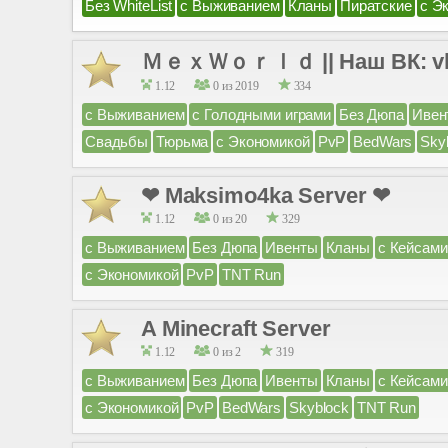
Без WhiteList
с Выживанием
Кланы
Пиратские
с Э
ＭｅｘＷｏｒｌｄ || Наш ВК: vk.co
1.12
0 из 2019
334
с Выживанием
с Голодными играми
Без Дюпа
Ивен
Свадьбы
Тюрьма
с Экономикой
PvP
BedWars
Sky
❤ Maksimo4ka Server ❤
1.12
0 из 20
329
с Выживанием
Без Дюпа
Ивенты
Кланы
с Кейсами
с Экономикой
PvP
TNT Run
A Minecraft Server
1.12
0 из 2
319
с Выживанием
Без Дюпа
Ивенты
Кланы
с Кейсами
с Экономикой
PvP
BedWars
Skyblock
TNT Run