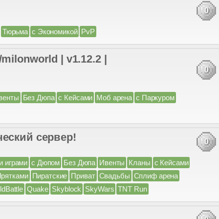
0
Тюрьма
с Экономикой
PvP
nworld | v1.12.2 |
0
венты
Без Дюпа
с Кейсами
Моб арена
с Паркуром
ческий сервер!
0
и играми
с Дюпом
Без Дюпа
Ивенты
Кланы
с Кейсами
Прятками
Пиратские
Приват
Свадьбы
Сплиф арена
ldBattle
Quake
Skyblock
SkyWars
TNT Run