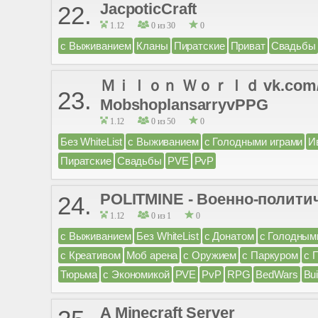
JacpoticCraft
22.
1.12
0 из 30
0
с Выживанием
Кланы
Пиратские
Приват
Свадьбы
Ｍｉｌｏｎ Ｗｏｒｌｄ vk.com/milo
23.
MobshoplansarryvPPG
1.12
0 из 50
0
Без WhiteList
с Выживанием
с Голодными играми
И
Пиратские
Свадьбы
PVE
PvP
POLITMINE - Военно-полити
24.
1.12
0 из 1
0
с Выживанием
Без WhiteList
с Донатом
с Голодным
с Креативом
Моб арена
с Оружием
с Паркуром
с 
Тюрьма
с Экономикой
PVE
PvP
RPG
BedWars
Bui
A Minecraft Server