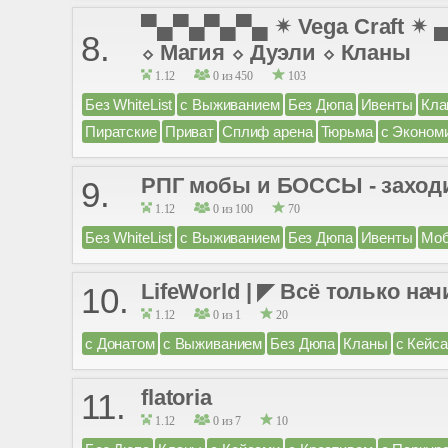
▀▄▀▄▀▄▀▄ ✴ Vega Craft ✴
8.
⬦ Магия ⬦ Дуэли ⬦ Кланы
1.12
0 из 450
103
Без WhiteList
с Выживанием
Без Дюпа
Ивенты
Кла
Пиратские
Приват
Сплиф арена
Тюрьма
с Эконом
РПГ мобы и БОССЫ - заход
9.
1.12
0 из 100
70
Без WhiteList
с Выживанием
Без Дюпа
Ивенты
Моб
LifeWorld | ◤ Всё только на
10.
1.12
0 из 1
20
с Донатом
с Выживанием
Без Дюпа
Кланы
с Кейс
flatoria
11.
1.12
0 из 7
10