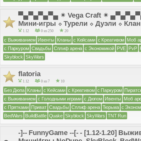
▀▄▀▄▀▄▀▄ ✴ Vega Craft ✴ ▄▀▄▀▄
Мини-игры ⬦ Турели ⬦ Дуэли ⬦ Кла
1.12
0 из 250
20
с Выживанием
Ивенты
Кланы
с Кейсами
с Креативом
Моб а
с Паркуром
Свадьбы
Сплиф арена
с Экономикой
PVE
PvP
Skyblock
SkyWars
flatoria
1.12
0 из 7
10
Без Дюпа
Кланы
с Кейсами
с Креативом
с Паркуром
Пиратс
с Выживанием
с Голодными играми
с Дюпом
Ивенты
Моб ар
с Прятками
Приват
Свадьбы
Сплиф арена
Тюрьма
с Эконом
BedWars
BuildBattle
Quake
Skyblock
SkyWars
TNT Run
-]-- FunnyGame --[- - [1.12-1.20] Выж
МиниИгры NoDupe, SkyBlock, BedWa