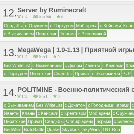
Server by Ruminecraft
12.
1.12
0 из 500
0
Свадьбы
с Оружием
с Паркуром
Моб арена
с Кейсами
Клан
с Выживанием
Пиратские
Тюрьма
с Экономикой
MegaWega | 1.9-1.13 | Приятной игры
13.
1.12
0 из 1
0
Без WhiteList
с Выживанием
с Дюпом
Ивенты
с Кейсами
Кла
с Паркуром
Пиратские
Свадьбы
Приват
с Экономикой
PvP
POLITMINE - Военно-политический 
14.
1.12
0 из 1
0
с Выживанием
Без WhiteList
с Донатом
с Голодными играми
Ивенты
Кланы
с Кейсами
с Креативом
Моб арена
с Оружие
Пиратские
Приват
Свадьбы
Сплиф арена
Тюрьма
с Эконом
BedWars
BuildBattle
Quake
Skyblock
SkyWars
TNT Run