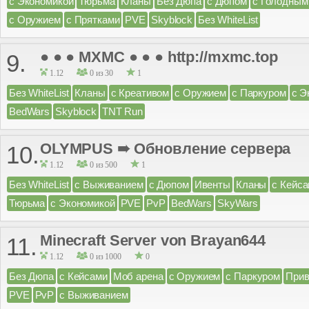
с Экономикой
Тюрьма
Кланы
Без Дюпа
с Дюпом
с Голодным
с Оружием
с Прятками
PVE
Skyblock
Без WhiteList
● ● ● MXMC ● ● ● http://mxmc.top
9.
1.12
0 из 30
1
Без WhiteList
Кланы
с Креативом
с Оружием
с Паркуром
с Э
BedWars
Skyblock
TNT Run
OLYMPUS ➠ Обновление сервера
10.
1.12
0 из 500
1
Без WhiteList
с Выживанием
с Дюпом
Ивенты
Кланы
с Кейс
Тюрьма
с Экономикой
PVE
PvP
BedWars
SkyWars
Minecraft Server von Brayan644
11.
1.12
0 из 1000
0
Без Дюпа
с Кейсами
Моб арена
с Оружием
с Паркуром
Прив
PVE
PvP
с Выживанием