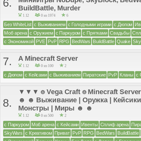
6.
BuildBattle, Murder
1.12
0 из 1974
6
Без WhiteList
с Выживанием
с Голодными играми
с Дюпом
Ив
Моб арена
с Оружием
с Паркуром
с Прятками
Свадьбы
Спл
с Экономикой
PVE
PvP
RPG
BedWars
BuildBattle
Quake
Sky
A Minecraft Server
7.
1.12
0 из 100
2
с Дюпом
с Кейсами
с Выживанием
Пиратские
PvP
Кланы
с
▼▼▼ ⌾ Vega Craft ⌾ Minecraft Server
☻ ☻ Выживание | Оружка | Кейсики 
8.
Монстры | Миры ☻ ☻
1.12
0 из 500
2
с Паркуром
Моб арена
с Кейсами
Ивенты
Сплиф арена
Пир
SkyWars
с Креативом
Приват
PvP
RPG
BedWars
BuildBattle