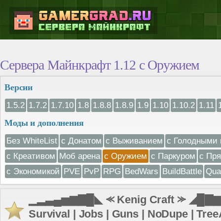
Сервера Майнкрафт 1.12 с Оружием
Версии
1.5.2
1.7.2
1.7.10
1.8
1.8.8
1.8.9
1.9
1.10
1.10.2
1.11
Моды и дополнения
Без WhiteList
с Донатом
с Выживанием
с Голодными 
с Креативом
Моб арена
с Оружием
с Паркуром
с Пр
с Экономикой
PVE
PvP
RPG
BedWars
BuildBattle
Qua
▁▂▃▄▅▆▇█◣ ⪻ Kenig Craft ⪼ ◢█▇▆▅
Survival | Jobs | Guns | NoDupe | TreeA