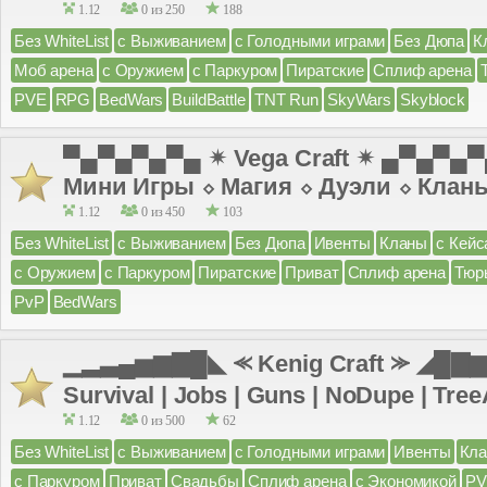
1.12
0 из 250
188
Без WhiteList
с Выживанием
с Голодными играми
Без Дюпа
К
Моб арена
с Оружием
с Паркуром
Пиратские
Сплиф арена
PVE
RPG
BedWars
BuildBattle
TNT Run
SkyWars
Skyblock
▀▄▀▄▀▄▀▄ ✴ Vega Craft ✴ ▄▀▄▀▄
Мини Игры ⬦ Магия ⬦ Дуэли ⬦ Клан
1.12
0 из 450
103
Без WhiteList
с Выживанием
Без Дюпа
Ивенты
Кланы
с Кейс
с Оружием
с Паркуром
Пиратские
Приват
Сплиф арена
Тюр
PvP
BedWars
▁▂▃▄▅▆▇█◣ ⪻ Kenig Craft ⪼ ◢█▇▆▅
Survival | Jobs | Guns | NoDupe | TreeA
1.12
0 из 500
62
Без WhiteList
с Выживанием
с Голодными играми
Ивенты
Кл
с Паркуром
Приват
Свадьбы
Сплиф арена
с Экономикой
PV