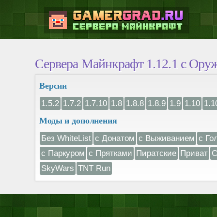
Сервера Майнкрафт 1.12.1 с Ору
Версии
1.5.2
1.7.2
1.7.10
1.8
1.8.8
1.8.9
1.9
1.10
1.1
Моды и дополнения
Без WhiteList
с Донатом
с Выживанием
с Го
с Паркуром
с Прятками
Пиратские
Приват
С
SkyWars
TNT Run