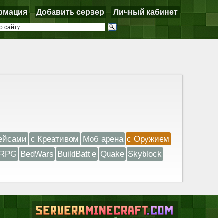
рмация
Добавить сервер
Личный кабинет
ейсами
с Креативом
Моб арена
с Оружием
RPG
BedWars
BuildBattle
Quake
Skyblock