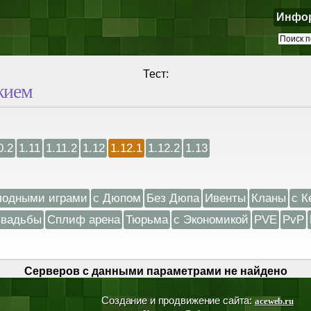
Инфо
Тест:
жием
0.2
1.11
1.11.2
1.12
1.12.1
1.12.2
1.13
лодными играми
с Дюпом
Без Дюпа
Ивенты
Кланы
с К
вадьбы
Сплиф арена
Тюрьма
с Экономикой
PVE
PvP
Серверов с данными параметрами не найдено
Создание и продвижение сайта:
aceweb.ru