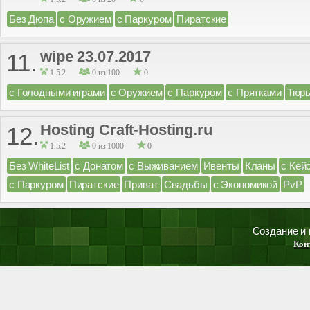
Без Дюпа
с Оружием
с Паркуром
Пиратские
wipe 23.07.2017
11.
1.5.2
0 из 100
0
с Голодными играми
с Оружием
с Паркуром
с Прятками
Тюр
Hosting Craft-Hosting.ru
12.
1.5.2
0 из 1000
0
Без WhiteList
с Донатом
с Выживанием
Ивенты
Кланы
с Кей
с Паркуром
Пиратские
Приват
Свадьбы
с Экономикой
PvP
Создание и
Кон