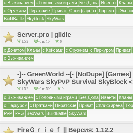
с Выживанием
с Голодными играми
Без Дюпа
Ивенты
Кланы
с Оружием
Пиратские
Приват
Сплиф арена
Тюрьма
с Эконо
BuildBattle
Skyblock
SkyWars
Server.pro | gildie
1.5.2
0 из 10
0
с Донатом
Кланы
с Кейсами
с Оружием
с Паркуром
Приват
с Выживанием
-]-- GreenWorld --[- [NoDupe] [Games
SkyWars SkyPvP Survival SkyBlock 
1.5.2
0 из 500
0
с Выживанием
с Голодными играми
Без Дюпа
Ивенты
Кланы
с Паркуром
с Прятками
Пиратские
Приват
Сплиф арена
Тюр
PvP
RPG
BedWars
BuildBattle
SkyWars
FireＧｒｉｅｆ || Версия: 1.12.2