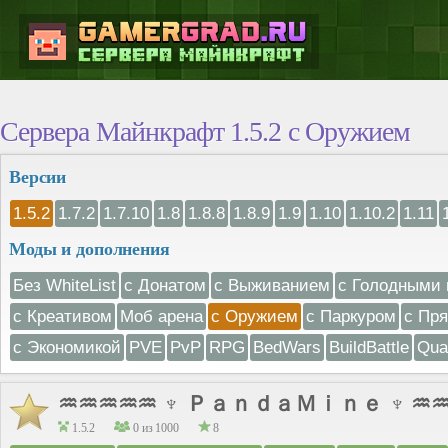
Сервера Майнкрафт 1.5.2 с Оружием
Версии
1.5.2
1.7.2
1.7.10
1.8
1.8.8
1.8.9
1.9
1.10
1.10.2
1.11
Моды и дополнения
Без WhiteList
с Донатом
с Выживанием
с Голодными 
с Креативом
Моб арена
с Оружием
с Паркуром
с Пр
с Экономикой
PVE
PvP
RPG
BedWars
BuildBattle
Qua
♒♒♒♒♒ ♆ ＰａｎｄａＭｉｎｅ ♆ ♒
1.5.2
0 из 1000
8