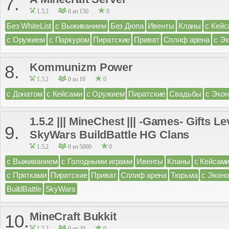
7.
1.5.2
0 из 150
0
Без WhiteList
с Выживанием
Без Дюпа
Ивенты
Кланы
с Кейс
с Оружием
с Паркуром
Пиратские
Приват
Сплиф арена
с Э
Kommunizm Power
8.
1.5.2
0 из 10
0
с Донатом
с Кейсами
с Оружием
Пиратские
Свадьбы
с Эко
1.5.2 ||| MineChest ||| -Games- Gifts 
9.
SkyWars BuildBattle HG Clans
1.5.2
0 из 5000
0
с Выживанием
с Голодными играми
Ивенты
Кланы
с Кейсам
с Прятками
Пиратские
Приват
Сплиф арена
Тюрьма
с Экон
BuildBattle
SkyWars
MineCraft Bukkit
10.
1.5.2
0 из 20
0