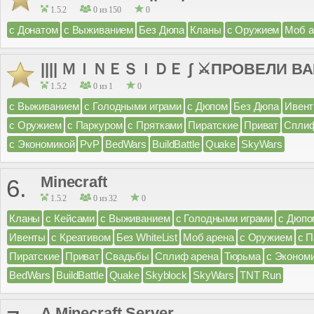
1.5.2
0 из 150
0
с Донатом
с Выживанием
Без Дюпа
Кланы
с Оружием
Моб а
|||| ＭＩＮＥＳＩＤＥ ʃ ⚔ПРОВЕЛИ ВАЙП
1.5.2
0 из 1
0
с Выживанием
с Голодными играми
с Дюпом
Без Дюпа
Ивен
с Оружием
с Паркуром
с Прятками
Пиратские
Приват
Сплиф
с Экономикой
PvP
BedWars
BuildBattle
Quake
SkyWars
Minecraft
6.
1.5.2
0 из 32
0
Кланы
с Кейсами
с Выживанием
с Голодными играми
с Дюпо
Ивенты
с Креативом
Без WhiteList
Моб арена
с Оружием
с 
Пиратские
Приват
Свадьбы
Сплиф арена
Тюрьма
с Эконом
BedWars
BuildBattle
Quake
Skyblock
SkyWars
TNT Run
A Minecraft Server