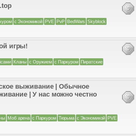
.top
0
куром
с Экономикой
PVE
PvP
BedWars
Skyblock
ной игры!
0
йсами
Кланы
с Оружием
с Паркуром
Пиратские
ческое выживание | Обычное
ивание | У нас можно честно
0
ны
Моб арена
с Паркуром
Тюрьма
с Экономикой
PVE