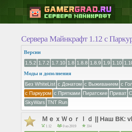
Сервера Майнкрафт 1.12 с Парку
Версии
1.5.2
1.7.2
1.7.10
1.8
1.8.8
1.8.9
1.9
1.10
1.1
Моды и дополнения
Без WhiteList
с Донатом
с Выживанием
с Го
с Паркуром
с Прятками
Пиратские
Приват
С
SkyWars
TNT Run
ＭｅｘＷｏｒｌｄ || Наш ВК: vk.co
1.12
0 из 2019
334