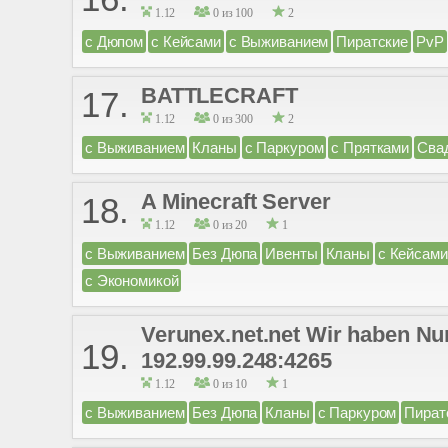
1.12
0 из 100
2
с Дюпом
с Кейсами
с Выживанием
Пиратские
PvP
BATTLECRAFT
17.
1.12
0 из 300
2
с Выживанием
Кланы
с Паркуром
с Прятками
Сва
A Minecraft Server
18.
1.12
0 из 20
1
с Выживанием
Без Дюпа
Ивенты
Кланы
с Кейсами
с Экономикой
Verunex.net.net Wir haben Nu
19.
192.99.99.248:4265
1.12
0 из 10
1
с Выживанием
Без Дюпа
Кланы
с Паркуром
Пират