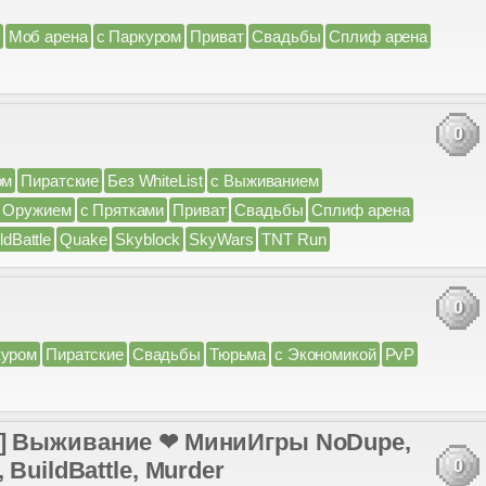
Моб арена
с Паркуром
Приват
Свадьбы
Сплиф арена
0
ом
Пиратские
Без WhiteList
с Выживанием
 Оружием
с Прятками
Приват
Свадьбы
Сплиф арена
ldBattle
Quake
Skyblock
SkyWars
TNT Run
0
куром
Пиратские
Свадьбы
Тюрьма
с Экономикой
PvP
-1.20] Выживание ❤ МиниИгры NoDupe,
BuildBattle, Murder
0