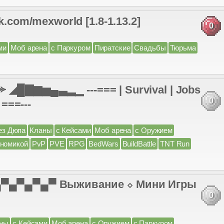
m/mexworld [1.8-1.13.2]
0
ми
Моб арена
с Паркуром
Пиратские
Свадьбы
Тюрьма
◢█▇▆▅▄▃▂▁ ---=== | Survival | Jobs
0
 ===---
ез Дюпа
Кланы
с Кейсами
Моб арена
с Оружием
ономикой
PvP
PVE
RPG
BedWars
BuildBattle
TNT Run
 ▄▀▄▀▄▀▄▀ Выживание ⬦ Мини Игры
0
ны
с Кейсами
Моб арена
с Оружием
с Паркуром