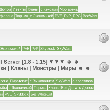
 Дюпом
Ивенты
Кланы
с Кейсами
Моб арена
ф арена
Тюрьма
с Экономикой
PVE
PvP
RPG
BedWars
0
 Экономикой
PVE
PvP
Skyblock
SkyWars
t Server [1.8 - 1.15] ▼▼▼ ☻ ☻
ики | Кланы | Монстры | Миры ☻ ☻
0
арена
Пиратские
с Выживанием
SkyWars
с Креативом
дьбы
с Экономикой
Тюрьма
Кланы
Без Дюпа
с Дюпом
ми
PVE
Skyblock
Без WhiteList
0