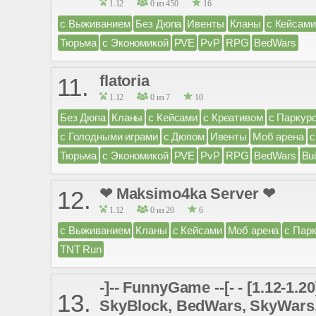
1.12
0 из 450
16
с Выживанием
Без Дюпа
Ивенты
Кланы
с Кейсами
Тюрьма
с Экономикой
PVE
PvP
RPG
BedWars
flatoria
11.
1.12
0 из 7
10
Без Дюпа
Кланы
с Кейсами
с Креативом
с Паркур
с Голодными играми
с Дюпом
Ивенты
Моб арена
с
Тюрьма
с Экономикой
PVE
PvP
RPG
BedWars
Bui
❤ Maksimo4ka Server ❤
12.
1.12
0 из 20
6
с Выживанием
Кланы
с Кейсами
Моб арена
с Пар
TNT Run
-]-- FunnyGame --[- - [1.12
13.
SkyBlock, BedWars, SkyWars, 