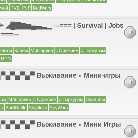
икой
PVE
PvP
BedWars
◢█▇▆▅▄▃▂▁ ---=== | Survival | Jobs
0
 ===---
венты
Кланы
Моб арена
с Оружием
с Паркуром
RPG
 ▄▀▄▀▄▀▄▀ Выживание ⬦ Мини-игры
0
вом
Моб арена
с Оружием
с Паркуром
Свадьбы
rs
BuildBattle
Skyblock
SkyWars
 ▄▀▄▀▄▀▄▀ Выживание ⬦ Мини Игры
0