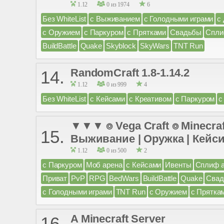
1.12
0 из 1974
6
Без WhiteList
с Выживанием
с Голодными играми
с
с Оружием
с Паркуром
с Прятками
Свадьбы
Спли
BuildBattle
Quake
Skyblock
SkyWars
TNT Run
RandomCraft 1.8-1.14.2
14.
1.12
0 из 999
4
Без WhiteList
с Кейсами
с Креативом
с Паркуром
с
▼▼▼ ⌾ Vega Craft ⌾ Minecraf
15.
Выживание | Оружка | Кейс
1.12
0 из 500
2
с Паркуром
Моб арена
с Кейсами
Ивенты
Сплиф 
Приват
PvP
RPG
BedWars
BuildBattle
Quake
Сва
с Голодными играми
TNT Run
с Оружием
с Прятка
A Minecraft Server
16.