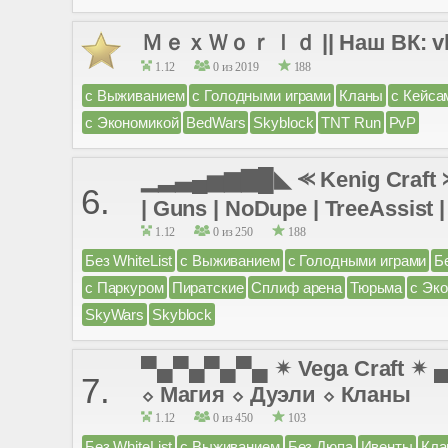
ＭｅｘＷｏｒｌｄ || Наш ВК: vk.co
1.12
0 из 2019
188
с Выживанием
с Голодными играми
Кланы
с Кейса
с Экономикой
BedWars
Skyblock
TNT Run
PvP
▁▂▃▄▅▆▇█◣ ⪻ Kenig Craft ⪼ 
6.
| Guns | NoDupe | TreeAssist |
1.12
0 из 250
188
Без WhiteList
с Выживанием
с Голодными играми
Б
с Паркуром
Пиратские
Сплиф арена
Тюрьма
с Эк
SkyWars
Skyblock
▀▄▀▄▀▄▀▄ ✴ Vega Craft ✴
7.
⬦ Магия ⬦ Дуэли ⬦ Кланы
1.12
0 из 450
103
Без WhiteList
с Выживанием
Без Дюпа
Ивенты
Кла