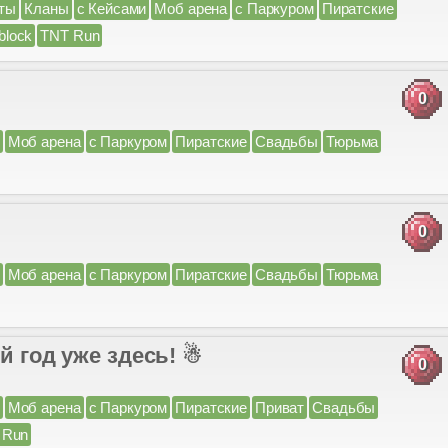
ты
Кланы
с Кейсами
Моб арена
с Паркуром
Пиратские
block
TNT Run
0
Моб арена
с Паркуром
Пиратские
Свадьбы
Тюрьма
0
Моб арена
с Паркуром
Пиратские
Свадьбы
Тюрьма
ый год уже здесь! ☃
0
Моб арена
с Паркуром
Пиратские
Приват
Свадьбы
 Run