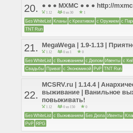
● ● ● MXMC ● ● ● http://mxmc
20.
1.12
0 из 30
1
Без WhiteList
Кланы
с Креативом
с Оружием
с Пар
TNT Run
MegaWega | 1.9-1.13 | Прият
21.
1.12
0 из 1
0
Без WhiteList
с Выживанием
с Дюпом
Ивенты
с Ке
Свадьбы
Приват
с Экономикой
PvP
TNT Run
MCSRV.ru | 1.14.4 | Анархи
выживание | Ванильное выж
22.
повыживать!
1.12
0 из 150
0
Без WhiteList
с Выживанием
Без Дюпа
Ивенты
Кла
PvP
RPG