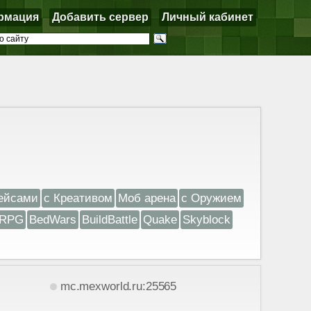
рмация
Добавить сервер
Личный кабинет
ейсами
с Креативом
Моб арена
с Оружием
RPG
BedWars
BuildBattle
Quake
Skyblock
mc.mexworld.ru:25565