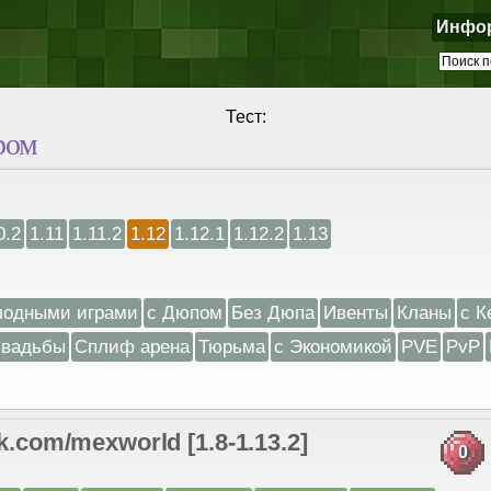
Инфо
Тест:
ром
0.2
1.11
1.11.2
1.12
1.12.1
1.12.2
1.13
лодными играми
с Дюпом
Без Дюпа
Ивенты
Кланы
с К
вадьбы
Сплиф арена
Тюрьма
с Экономикой
PVE
PvP
m/mexworld [1.8-1.13.2]
0