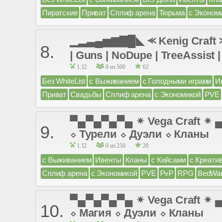
Пиратские
Приват
Сплиф арена
Тюрьма
с Эконом
▁▂▃▄▅▆▇█◣ ⪻ Kenig Craft ⪼ 
8.
| Guns | NoDupe | TreeAssist |
1.12
0 из 500
62
Без WhiteList
с Выживанием
с Голодными играми
И
Приват
Свадьбы
Сплиф арена
с Экономикой
PVE
▀▄▀▄▀▄▀▄ ✴ Vega Craft ✴
9.
⬦ Турели ⬦ Дуэли ⬦ Кланы
1.12
0 из 250
20
с Выживанием
Ивенты
Кланы
с Кейсами
с Креати
Сплиф арена
с Экономикой
PVE
PvP
RPG
BedWa
▀▄▀▄▀▄▀▄ ✴ Vega Craft ✴
10.
⬦ Магия ⬦ Дуэли ⬦ Кланы