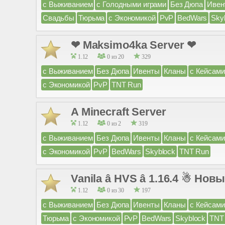
с Выживанием
с Голодными играми
Без Дюпа
Ивен
Свадьбы
Тюрьма
с Экономикой
PvP
BedWars
Sky
❤ Maksimo4ka Server ❤
1.12
0 из 20
329
с Выживанием
Без Дюпа
Ивенты
Кланы
с Кейсами
с Экономикой
PvP
TNT Run
A Minecraft Server
1.12
0 из 2
319
с Выживанием
Без Дюпа
Ивенты
Кланы
с Кейсами
с Экономикой
PvP
BedWars
Skyblock
TNT Run
Vanila â HVS â 1.16.4 ☃ Нов
1.12
0 из 30
197
с Выживанием
Без Дюпа
Ивенты
Кланы
с Кейсами
Тюрьма
с Экономикой
PvP
BedWars
Skyblock
TNT