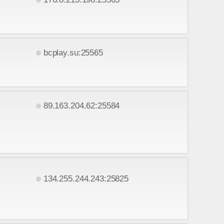
bcplay.su:25565
89.163.204.62:25584
134.255.244.243:25825