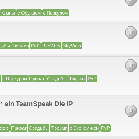
Кланы
с Оружием
с Паркуром
0
дьбы
Тюрьма
PvP
BedWars
SkyWars
0
с Паркуром
Приват
Свадьбы
Тюрьма
PvP
n ein TeamSpeak Die IP:
0
ские
Приват
Свадьбы
Тюрьма
с Экономикой
PvP