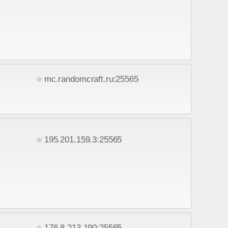
mc.randomcraft.ru:25565
195.201.159.3:25565
176.8.213.190:25565