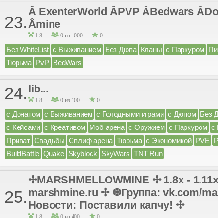
Â ExenterWorld ÂPVP ÂBedwars ÂDon
23.
Âmine
1.8
0 из 1000
0
Без WhiteList
с Выживанием
Без Дюпа
Кланы
с Паркуром
Пи
Тюрьма
PvP
BedWars
lib...
24.
1.8
0 из 100
0
с Донатом
с Выживанием
с Голодными играми
с Дюпом
Без 
с Кейсами
с Креативом
Моб арена
с Оружием
с Паркуром
с
Приват
Свадьбы
Сплиф арена
Тюрьма
с Экономикой
PVE
BuildBattle
Quake
Skyblock
SkyWars
TNT Run
✢MARSHMELLOWMINE ✢ 1.8x - 1.11x
marshmine.ru ✢ ❆Группа: vk.com/ma
25.
Новости: Поставили капчу! ✢
1.8
0 из 400
0