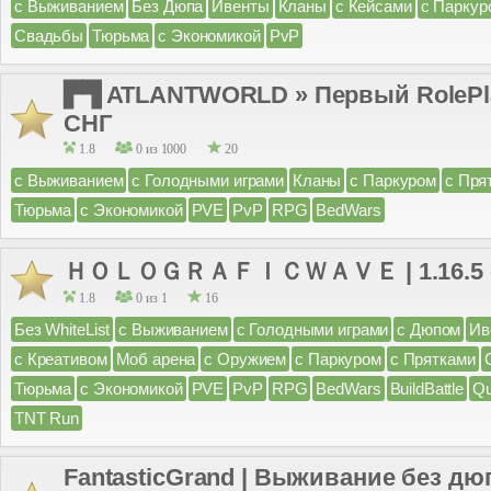
с Выживанием
Без Дюпа
Ивенты
Кланы
с Кейсами
с Паркур
Свадьбы
Тюрьма
с Экономикой
PvP
▛▜ ATLANTWORLD » Первый RolePlay
СНГ
1.8
0 из 1000
20
с Выживанием
с Голодными играми
Кланы
с Паркуром
с Пря
Тюрьма
с Экономикой
PVE
PvP
RPG
BedWars
ＨＯＬＯＧＲＡＦＩＣＷＡＶＥ | 1.16.5 - 1
1.8
0 из 1
16
Без WhiteList
с Выживанием
с Голодными играми
с Дюпом
Ив
с Креативом
Моб арена
с Оружием
с Паркуром
с Прятками
Тюрьма
с Экономикой
PVE
PvP
RPG
BedWars
BuildBattle
Q
TNT Run
FantasticGrand | Выживание без дю