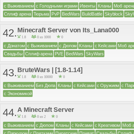
с Выживанием
с Голодными играми
Ивенты
Кланы
Моб арен
Сплиф арена
Тюрьма
PvP
BedWars
BuildBattle
Skyblock
Sky
Minecraft Server von Its_Lana000
42.
1.8
0 из 1000
0
с Донатом
с Выживанием
с Дюпом
Кланы
с Кейсами
Моб ар
Свадьбы
Сплиф арена
PVE
BedWars
SkyWars
BruteWars | [1.8-1.14]
43.
1.8
0 из 10000
0
с Выживанием
Без Дюпа
Кланы
с Кейсами
с Оружием
с Пар
с Экономикой
A Minecraft Server
44.
1.8
0 из 2
0
с Выживанием
с Дюпом
Кланы
с Кейсами
с Креативом
Моб 
с Паркуром
с Прятками
Пиратские
Приват
Свадьбы
Сплиф 