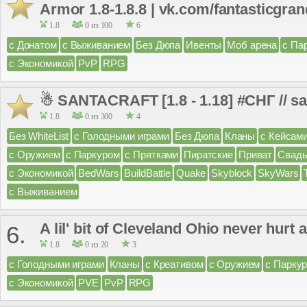
Armor 1.8-1.8.8 | vk.com/fantasticgra
1.8
0 из 100
6
с Донатом
с Выживанием
Без Дюпа
Ивенты
Моб арена
с Па
с Экономикой
PvP
RPG
☃ SANTACRAFT [1.8 - 1.18] #СНГ // s
1.8
0 из 300
4
Без WhiteList
с Голодными играми
Без Дюпа
Кланы
с Кейсам
с Оружием
с Паркуром
с Прятками
Пиратские
Приват
Свад
с Экономикой
BedWars
BuildBattle
Quake
Skyblock
SkyWars
с Выживанием
A lil' bit of Cleveland Ohio never hurt
6.
1.8
0 из 20
3
с Голодными играми
Кланы
с Креативом
с Оружием
с Парку
с Экономикой
PVE
PvP
RPG