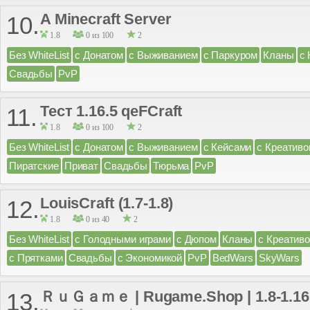
A Minecraft Server
10.
1.8
0 из 100
2
Без WhiteList
с Донатом
с Выживанием
с Паркуром
Кланы
с
Свадьбы
PvP
Тест 1.16.5 qeFCraft
11.
1.8
0 из 100
2
Без WhiteList
с Донатом
с Выживанием
с Кейсами
с Креатив
Пиратские
Приват
Свадьбы
Тюрьма
PvP
LouisCraft (1.7-1.8)
12.
1.8
0 из 40
2
Без WhiteList
с Голодными играми
с Дюпом
Кланы
с Креатив
с Прятками
Свадьбы
с Экономикой
PvP
BedWars
SkyWars
ＲｕＧａｍｅ | Rugame.Shop | 1.8-1.16
13.