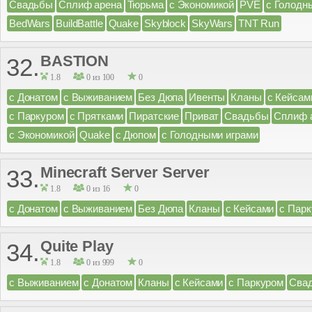
Свадьбы
Сплиф арена
Тюрьма
с Экономикой
PVE
с Голодн
BedWars
BuildBattle
Quake
Skyblock
SkyWars
TNT Run
BASTION
32.
1.8
0 из 100
0
с Донатом
с Выживанием
Без Дюпа
Ивенты
Кланы
с Кейсам
с Паркуром
с Прятками
Пиратские
Приват
Свадьбы
Сплиф 
с Экономикой
Quake
с Дюпом
с Голодными играми
Minecraft Server Server
33.
1.8
0 из 16
0
с Донатом
с Выживанием
Без Дюпа
Кланы
с Кейсами
с Пар
Quite Play
34.
1.8
0 из 999
0
с Выживанием
с Донатом
Кланы
с Кейсами
с Паркуром
Сва