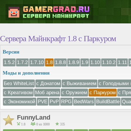
Сервера Майнкрафт 1.8 с Паркуром
Версии
1.5.2
1.7.2
1.7.10
1.8
1.8.8
1.8.9
1.9
1.10
1.10.2
1.11
Моды и дополнения
Без WhiteList
с Донатом
с Выживанием
с Голодными 
с Креативом
Моб арена
с Оружием
с Паркуром
с Пр
с Экономикой
PVE
PvP
RPG
BedWars
BuildBattle
Qua
FunnyLand
1.8
0 из 1000
335