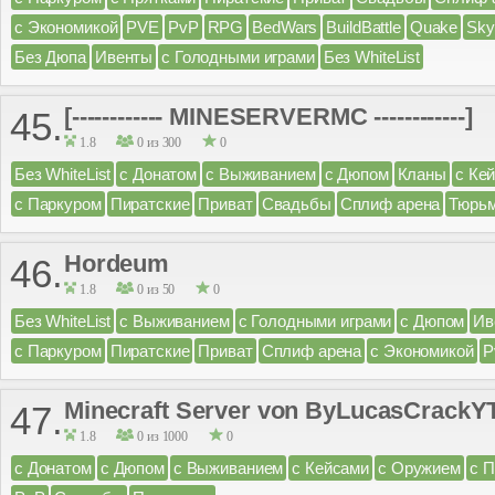
с Экономикой
PVE
PvP
RPG
BedWars
BuildBattle
Quake
Sky
Без Дюпа
Ивенты
с Голодными играми
Без WhiteList
[------------ MINESERVERMC ------------]
45.
1.8
0 из 300
0
Без WhiteList
с Донатом
с Выживанием
с Дюпом
Кланы
с Ке
с Паркуром
Пиратские
Приват
Свадьбы
Сплиф арена
Тюрь
Hordeum
46.
1.8
0 из 50
0
Без WhiteList
с Выживанием
с Голодными играми
с Дюпом
Ив
с Паркуром
Пиратские
Приват
Сплиф арена
с Экономикой
P
Minecraft Server von ByLucasCrackY
47.
1.8
0 из 1000
0
с Донатом
с Дюпом
с Выживанием
с Кейсами
с Оружием
с 