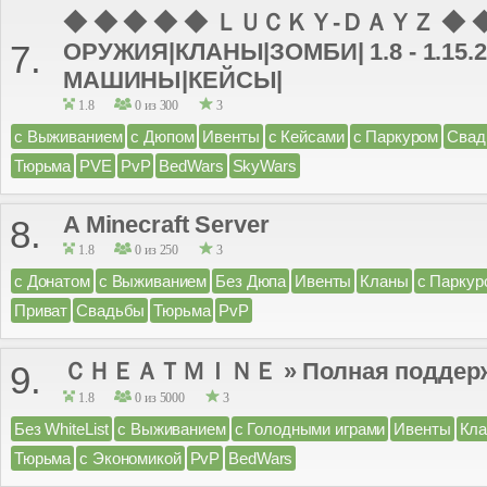
◆ ◆ ◆ ◆ ◆ ＬＵＣＫＹ-ＤＡＹＺ ◆ ◆ 
ОРУЖИЯ|КЛАНЫ|ЗОМБИ| 1.8 - 1.15.
7.
МАШИНЫ|КЕЙСЫ|
1.8
0 из 300
3
с Выживанием
с Дюпом
Ивенты
с Кейсами
с Паркуром
Свад
Тюрьма
PVE
PvP
BedWars
SkyWars
A Minecraft Server
8.
1.8
0 из 250
3
с Донатом
с Выживанием
Без Дюпа
Ивенты
Кланы
с Паркур
Приват
Свадьбы
Тюрьма
PvP
ＣＨＥＡＴＭＩＮＥ » Полная поддержк
9.
1.8
0 из 5000
3
Без WhiteList
с Выживанием
с Голодными играми
Ивенты
Кл
Тюрьма
с Экономикой
PvP
BedWars