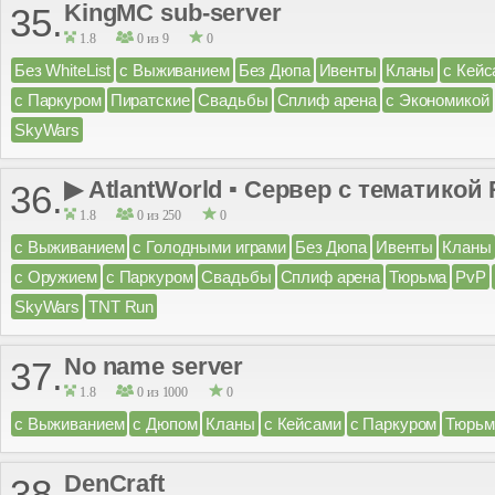
KingMC sub-server
35.
1.8
0 из 9
0
Без WhiteList
с Выживанием
Без Дюпа
Ивенты
Кланы
с Кейс
с Паркуром
Пиратские
Свадьбы
Сплиф арена
с Экономикой
SkyWars
▶ AtlantWorld ▪ Сервер с тематикой 
36.
1.8
0 из 250
0
с Выживанием
с Голодными играми
Без Дюпа
Ивенты
Кланы
с Оружием
с Паркуром
Свадьбы
Сплиф арена
Тюрьма
PvP
SkyWars
TNT Run
No name server
37.
1.8
0 из 1000
0
с Выживанием
с Дюпом
Кланы
с Кейсами
с Паркуром
Тюрьм
DenCraft
38.