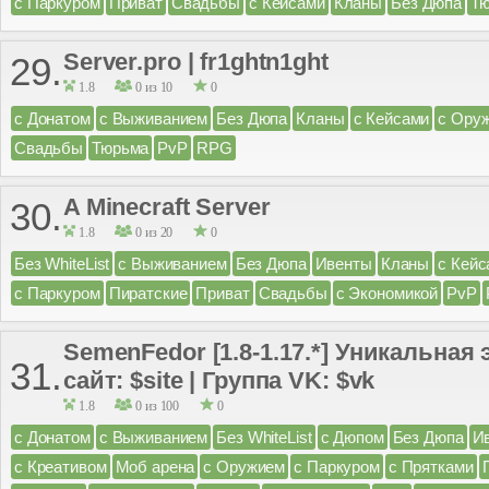
с Паркуром
Приват
Свадьбы
с Кейсами
Кланы
Без Дюпа
Т
Server.pro | fr1ghtn1ght
29.
1.8
0 из 10
0
с Донатом
с Выживанием
Без Дюпа
Кланы
с Кейсами
с Ору
Свадьбы
Тюрьма
PvP
RPG
A Minecraft Server
30.
1.8
0 из 20
0
Без WhiteList
с Выживанием
Без Дюпа
Ивенты
Кланы
с Кейс
с Паркуром
Пиратские
Приват
Свадьбы
с Экономикой
PvP
SemenFedor [1.8-1.17.*] Уникальная
31.
сайт: $site | Группа VK: $vk
1.8
0 из 100
0
с Донатом
с Выживанием
Без WhiteList
с Дюпом
Без Дюпа
И
с Креативом
Моб арена
с Оружием
с Паркуром
с Прятками