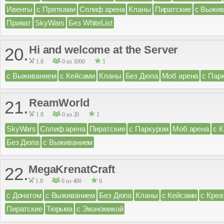
Ивенты
с Прятками
Сплиф арена
Кланы
Пиратские
с Выжив
Приват
SkyWars
Без WhiteList
Hi and welcome at the Server
20.
1.8
0 из 1000
1
с Выживанием
с Кейсами
Кланы
Без Дюпа
Моб арена
с Пар
ReamWorld
21.
1.8
0 из 20
1
SkyWars
Сплиф арена
Пиратские
с Паркуром
Моб арена
с 
Без Дюпа
с Выживанием
MegaKrenatCraft
22.
1.8
0 из 400
0
с Донатом
с Выживанием
Без Дюпа
Кланы
с Кейсами
с Креа
Пиратские
Тюрьма
с Экономикой