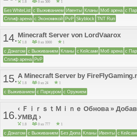
1.8
0 из 500
1
Без WhiteList
с Выживанием
Ивенты
Кланы
Моб арена
с Па
Сплиф арена
с Экономикой
PvP
Skyblock
TNT Run
Minecraft Server von LordVaarox
14.
1.8
0 из 1000
1
с Донатом
с Выживанием
Кланы
с Кейсами
Моб арена
с Па
Сплиф арена
PvP
A Minecraft Server by FireFlyGaming.
15.
1.8
0 из 24
1
с Выживанием
с Паркуром
с Оружием
‹ ＦｉｒｓｔＭｉｎｅ Обнова » Добави
16.
УМВД ›
1.8
0 из 777
1
с Донатом
с Выживанием
Без Дюпа
Кланы
Ивенты
с Кейсам