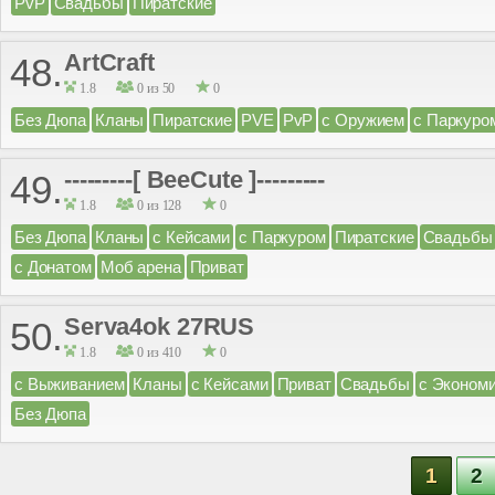
PvP
Свадьбы
Пиратские
ArtCraft
48.
1.8
0 из 50
0
Без Дюпа
Кланы
Пиратские
PVE
PvP
с Оружием
с Паркуро
---------[ BeeCute ]---------
49.
1.8
0 из 128
0
Без Дюпа
Кланы
с Кейсами
с Паркуром
Пиратские
Свадьбы
с Донатом
Моб арена
Приват
Serva4ok 27RUS
50.
1.8
0 из 410
0
с Выживанием
Кланы
с Кейсами
Приват
Свадьбы
с Эконом
Без Дюпа
1
2