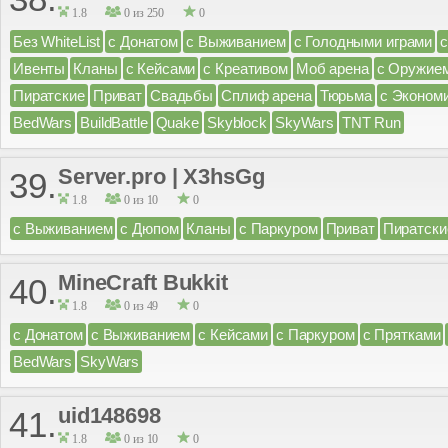
1.8
0 из 250
0
Без WhiteList
с Донатом
с Выживанием
с Голодными играми
Ивенты
Кланы
с Кейсами
с Креативом
Моб арена
с Оружие
Пиратские
Приват
Свадьбы
Сплиф арена
Тюрьма
с Эконом
BedWars
BuildBattle
Quake
Skyblock
SkyWars
TNT Run
Server.pro | X3hsGg
39.
1.8
0 из 10
0
с Выживанием
с Дюпом
Кланы
с Паркуром
Приват
Пиратски
MineCraft Bukkit
40.
1.8
0 из 49
0
с Донатом
с Выживанием
с Кейсами
с Паркуром
с Прятками
BedWars
SkyWars
uid148698
41.
1.8
0 из 10
0