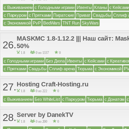
с Выживанием
с Голодными играми
Ивенты
Кланы
с Кейсам
с Паркуром
с Прятками
Пиратские
Приват
Свадьбы
Сплиф 
с Экономикой
PvP
BedWars
TNT Run
SkyWars
MASKMC 1.8-1.12.2 ||| Наш сайт: Ma
26.
50%
1.8
0 из 1337
0
с Голодными играми
Без Дюпа
Ивенты
с Кейсами
с Креативо
с Прятками
Свадьбы
Сплиф арена
Тюрьма
с Экономикой
P
Hosting Craft-Hosting.ru
27.
1.8
0 из 222
0
с Выживанием
Без WhiteList
с Паркуром
Тюрьма
с Донатом
Server by DanekTV
28.
1.8
0 из 200
0