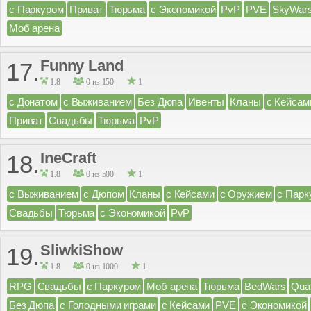
с Паркуром
Приват
Тюрьма
с Экономикой
PvP
PVE
SkyWar
Моб арена
Funny Land
17.
1.8
0 из 150
1
с Донатом
с Выживанием
Без Дюпа
Ивенты
Кланы
с Кейсам
Приват
Свадьбы
Тюрьма
PvP
IneCraft
18.
1.8
0 из 500
1
с Выживанием
с Дюпом
Кланы
с Кейсами
с Оружием
с Парк
Свадьбы
Тюрьма
с Экономикой
PvP
SliwkiShow
19.
1.8
0 из 1000
1
RPG
Свадьбы
с Паркуром
Моб арена
Тюрьма
BedWars
Qua
Без Дюпа
с Голодными играми
с Кейсами
PVE
с Экономикой