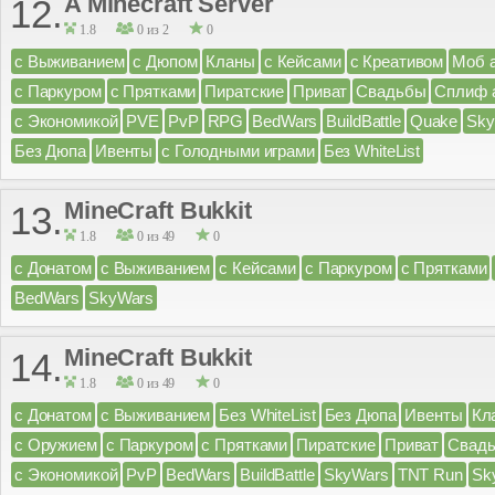
A Minecraft Server
12.
1.8
0 из 2
0
с Выживанием
с Дюпом
Кланы
с Кейсами
с Креативом
Моб 
с Паркуром
с Прятками
Пиратские
Приват
Свадьбы
Сплиф 
с Экономикой
PVE
PvP
RPG
BedWars
BuildBattle
Quake
Sky
Без Дюпа
Ивенты
с Голодными играми
Без WhiteList
MineCraft Bukkit
13.
1.8
0 из 49
0
с Донатом
с Выживанием
с Кейсами
с Паркуром
с Прятками
BedWars
SkyWars
MineCraft Bukkit
14.
1.8
0 из 49
0
с Донатом
с Выживанием
Без WhiteList
Без Дюпа
Ивенты
Кл
с Оружием
с Паркуром
с Прятками
Пиратские
Приват
Свад
с Экономикой
PvP
BedWars
BuildBattle
SkyWars
TNT Run
Sk