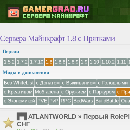
Сервера Майнкрафт 1.8 с Прятками
Версии
1.5.2
1.7.2
1.7.10
1.8
1.8.8
1.8.9
1.9
1.10
1.10.2
1.11
Моды и дополнения
Без WhiteList
с Донатом
с Выживанием
с Голодными 
с Креативом
Моб арена
с Оружием
с Паркуром
с Пр
с Экономикой
PVE
PvP
RPG
BedWars
BuildBattle
Qua
▛▜ ATLANTWORLD » Первый RolePlay
СНГ