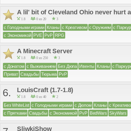
A lil' bit of Cleveland Ohio never hurt
1.8
0 из 20
3
с Голодными играми
Кланы
с Креативом
с Оружием
с Парку
с Экономикой
PVE
PvP
RPG
A Minecraft Server
1.8
0 из 250
3
с Донатом
с Выживанием
Без Дюпа
Ивенты
Кланы
с Паркур
Приват
Свадьбы
Тюрьма
PvP
LouisCraft (1.7-1.8)
6.
1.8
0 из 40
2
Без WhiteList
с Голодными играми
с Дюпом
Кланы
с Креатив
с Прятками
Свадьбы
с Экономикой
PvP
BedWars
SkyWars
SliwkiShow