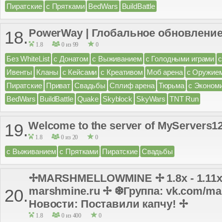
Пиратские
с Прятками
BedWars
BuildBattle
PowerWay | Глобальное обновление
18.
1.8
0 из 99
0
Без WhiteList
с Донатом
с Выживанием
с Голодными играми
Ивенты
Кланы
с Кейсами
с Креативом
Моб арена
с Оружие
Пиратские
Приват
Свадьбы
Сплиф арена
Тюрьма
с Эконом
BedWars
BuildBattle
Quake
Skyblock
SkyWars
TNT Run
Welcome to the server of MyServers1
19.
1.8
0 из 20
0
с Выживанием
с Прятками
Пиратские
Свадьбы
✢MARSHMELLOWMINE ✢ 1.8x - 1.11x
marshmine.ru ✢ ❆Группа: vk.com/ma
20.
Новости: Поставили капчу! ✢
1.8
0 из 400
0