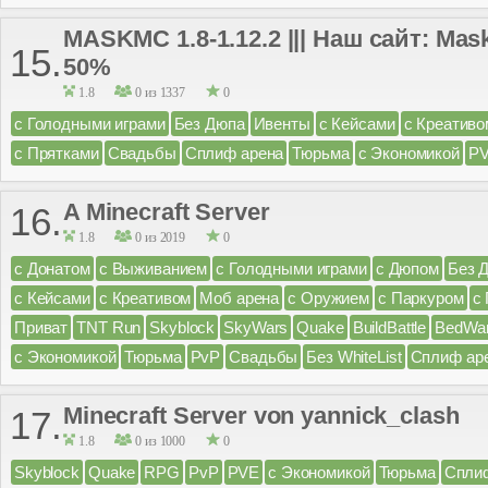
MASKMC 1.8-1.12.2 ||| Наш сайт: Ma
15.
50%
1.8
0 из 1337
0
с Голодными играми
Без Дюпа
Ивенты
с Кейсами
с Креативо
с Прятками
Свадьбы
Сплиф арена
Тюрьма
с Экономикой
P
A Minecraft Server
16.
1.8
0 из 2019
0
с Донатом
с Выживанием
с Голодными играми
с Дюпом
Без 
с Кейсами
с Креативом
Моб арена
с Оружием
с Паркуром
с
Приват
TNT Run
Skyblock
SkyWars
Quake
BuildBattle
BedWa
с Экономикой
Тюрьма
PvP
Свадьбы
Без WhiteList
Сплиф ар
Minecraft Server von yannick_clash
17.
1.8
0 из 1000
0
Skyblock
Quake
RPG
PvP
PVE
с Экономикой
Тюрьма
Спли