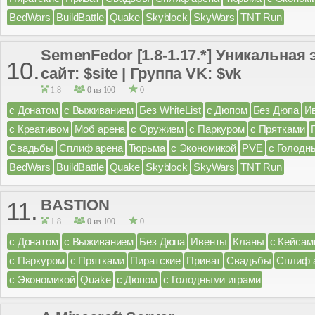
BedWars
BuildBattle
Quake
Skyblock
SkyWars
TNT Run
SemenFedor [1.8-1.17.*] Уникальная
10.
сайт: $site | Группа VK: $vk
1.8
0 из 100
0
с Донатом
с Выживанием
Без WhiteList
с Дюпом
Без Дюпа
И
с Креативом
Моб арена
с Оружием
с Паркуром
с Прятками
Свадьбы
Сплиф арена
Тюрьма
с Экономикой
PVE
с Голодн
BedWars
BuildBattle
Quake
Skyblock
SkyWars
TNT Run
BASTION
11.
1.8
0 из 100
0
с Донатом
с Выживанием
Без Дюпа
Ивенты
Кланы
с Кейсам
с Паркуром
с Прятками
Пиратские
Приват
Свадьбы
Сплиф 
с Экономикой
Quake
с Дюпом
с Голодными играми