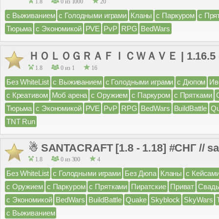
1.8
0 из 1000
20
с Выживанием
с Голодными играми
Кланы
с Паркуром
с Пря
Тюрьма
с Экономикой
PVE
PvP
RPG
BedWars
ＨＯＬＯＧＲＡＦＩＣＷＡＶＥ | 1.16.5 - 1
1.8
0 из 1
16
Без WhiteList
с Выживанием
с Голодными играми
с Дюпом
Ив
с Креативом
Моб арена
с Оружием
с Паркуром
с Прятками
Тюрьма
с Экономикой
PVE
PvP
RPG
BedWars
BuildBattle
Q
TNT Run
☃ SANTACRAFT [1.8 - 1.18] #СНГ // s
1.8
0 из 300
4
Без WhiteList
с Голодными играми
Без Дюпа
Кланы
с Кейсам
с Оружием
с Паркуром
с Прятками
Пиратские
Приват
Свад
с Экономикой
BedWars
BuildBattle
Quake
Skyblock
SkyWars
с Выживанием