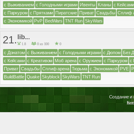
с Выживанием
с Голодными играми
Ивенты
Кланы
с Кейсам
с Паркуром
с Прятками
Пиратские
Приват
Свадьбы
Сплиф 
с Экономикой
PvP
BedWars
TNT Run
SkyWars
lib...
21.
1.8
0 из 100
0
с Донатом
с Выживанием
с Голодными играми
с Дюпом
Без 
с Кейсами
с Креативом
Моб арена
с Оружием
с Паркуром
с
Приват
Свадьбы
Сплиф арена
Тюрьма
с Экономикой
PVE
BuildBattle
Quake
Skyblock
SkyWars
TNT Run
Создание и
Кон