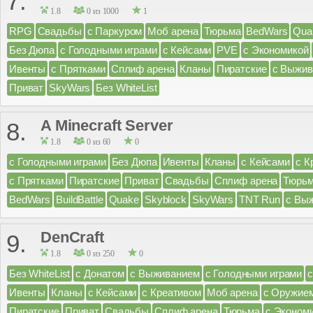
7.
1.8
0 из 1000
1
RPG
Свадьбы
с Паркуром
Моб арена
Тюрьма
BedWars
Qua
Без Дюпа
с Голодными играми
с Кейсами
PVE
с Экономикой
Ивенты
с Прятками
Сплиф арена
Кланы
Пиратские
с Выжив
Приват
SkyWars
Без WhiteList
A Minecraft Server
8.
1.8
0 из 60
0
с Голодными играми
Без Дюпа
Ивенты
Кланы
с Кейсами
с К
с Прятками
Пиратские
Приват
Свадьбы
Сплиф арена
Тюрь
BedWars
BuildBattle
Quake
Skyblock
SkyWars
TNT Run
с Вы
DenCraft
9.
1.8
0 из 250
0
Без WhiteList
с Донатом
с Выживанием
с Голодными играми
Ивенты
Кланы
с Кейсами
с Креативом
Моб арена
с Оружие
Пиратские
Приват
Свадьбы
Сплиф арена
Тюрьма
с Эконом