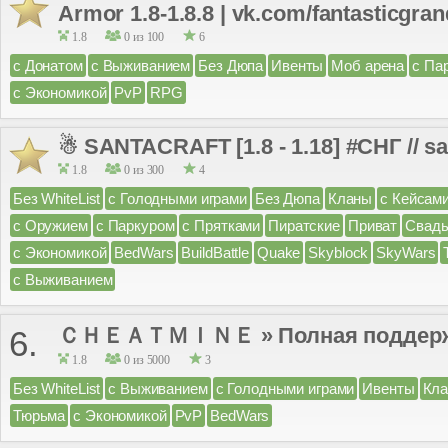
Armor 1.8-1.8.8 | vk.com/fantasticgra
1.8
0 из 100
6
с Донатом
с Выживанием
Без Дюпа
Ивенты
Моб арена
с Па
с Экономикой
PvP
RPG
☃ SANTACRAFT [1.8 - 1.18] #СНГ // s
1.8
0 из 300
4
Без WhiteList
с Голодными играми
Без Дюпа
Кланы
с Кейсам
с Оружием
с Паркуром
с Прятками
Пиратские
Приват
Свад
с Экономикой
BedWars
BuildBattle
Quake
Skyblock
SkyWars
с Выживанием
ＣＨＥＡＴＭＩＮＥ » Полная поддержк
6.
1.8
0 из 5000
3
Без WhiteList
с Выживанием
с Голодными играми
Ивенты
Кл
Тюрьма
с Экономикой
PvP
BedWars