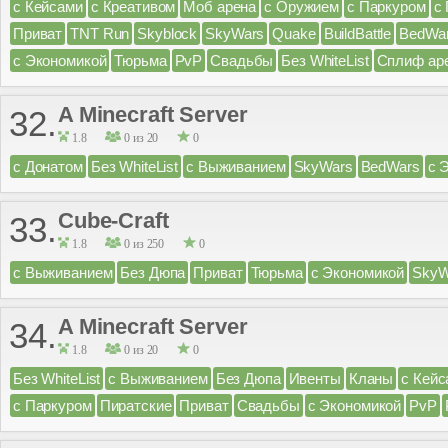
с Кейсами
с Креативом
Моб арена
с Оружием
с Паркуром
с
Приват
TNT Run
Skyblock
SkyWars
Quake
BuildBattle
BedWa
с Экономикой
Тюрьма
PvP
Свадьбы
Без WhiteList
Сплиф ар
A Minecraft Server
32.
1.8
0 из 20
0
с Донатом
Без WhiteList
с Выживанием
SkyWars
BedWars
с 
Cube-Craft
33.
1.8
0 из 250
0
с Выживанием
Без Дюпа
Приват
Тюрьма
с Экономикой
SkyW
A Minecraft Server
34.
1.8
0 из 20
0
Без WhiteList
с Выживанием
Без Дюпа
Ивенты
Кланы
с Кейс
с Паркуром
Пиратские
Приват
Свадьбы
с Экономикой
PvP