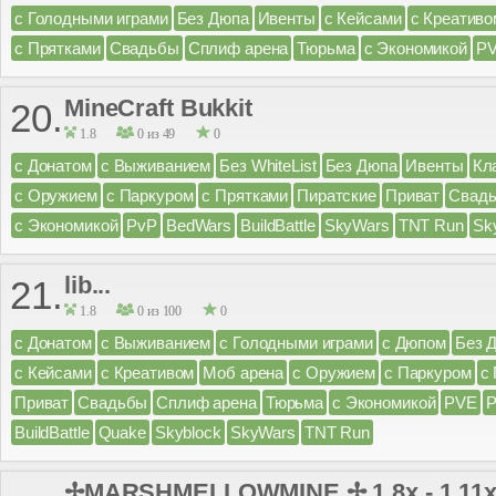
с Голодными играми
Без Дюпа
Ивенты
с Кейсами
с Креативо
с Прятками
Свадьбы
Сплиф арена
Тюрьма
с Экономикой
P
MineCraft Bukkit
20.
1.8
0 из 49
0
с Донатом
с Выживанием
Без WhiteList
Без Дюпа
Ивенты
Кл
с Оружием
с Паркуром
с Прятками
Пиратские
Приват
Свад
с Экономикой
PvP
BedWars
BuildBattle
SkyWars
TNT Run
Sk
lib...
21.
1.8
0 из 100
0
с Донатом
с Выживанием
с Голодными играми
с Дюпом
Без 
с Кейсами
с Креативом
Моб арена
с Оружием
с Паркуром
с
Приват
Свадьбы
Сплиф арена
Тюрьма
с Экономикой
PVE
BuildBattle
Quake
Skyblock
SkyWars
TNT Run
✢MARSHMELLOWMINE ✢ 1.8x - 1.11x