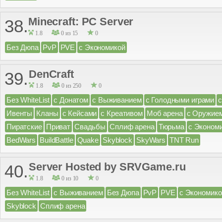
Minecraft: PC Server
38.
1.8
0 из 15
0
Без Дюпа
PvP
PVE
с Экономикой
DenCraft
39.
1.8
0 из 250
0
Без WhiteList
с Донатом
с Выживанием
с Голодными играми
Ивенты
Кланы
с Кейсами
с Креативом
Моб арена
с Оружие
Пиратские
Приват
Свадьбы
Сплиф арена
Тюрьма
с Эконом
BedWars
BuildBattle
Quake
Skyblock
SkyWars
TNT Run
Server Hosted by SRVGame.ru
40.
1.8
0 из 10
0
Без WhiteList
с Выживанием
Без Дюпа
PvP
PVE
с Экономико
Skyblock
Сплиф арена