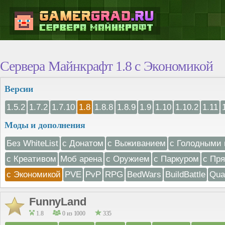
Сервера Майнкрафт 1.8 с Экономикой
Версии
1.5.2
1.7.2
1.7.10
1.8
1.8.8
1.8.9
1.9
1.10
1.10.2
1.11
Моды и дополнения
Без WhiteList
с Донатом
с Выживанием
с Голодными 
с Креативом
Моб арена
с Оружием
с Паркуром
с Пр
с Экономикой
PVE
PvP
RPG
BedWars
BuildBattle
Qua
FunnyLand
1.8
0 из 1000
335