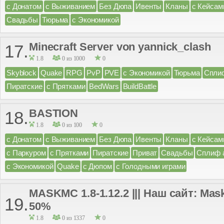
с Донатом
с Выживанием
Без Дюпа
Ивенты
Кланы
с Кейсам
Свадьбы
Тюрьма
с Экономикой
Minecraft Server von yannick_clash
17.
1.8
0 из 1000
0
Skyblock
Quake
RPG
PvP
PVE
с Экономикой
Тюрьма
Спли
Пиратские
с Прятками
BedWars
BuildBattle
BASTION
18.
1.8
0 из 100
0
с Донатом
с Выживанием
Без Дюпа
Ивенты
Кланы
с Кейсам
с Паркуром
с Прятками
Пиратские
Приват
Свадьбы
Сплиф 
с Экономикой
Quake
с Дюпом
с Голодными играми
MASKMC 1.8-1.12.2 ||| Наш сайт: Ma
19.
50%
1.8
0 из 1337
0