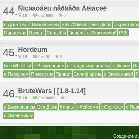
Ñîçäàòåëü ñåðâåðà Àëìàçèê
44.
1.8
0 из 1000
0
с Донатом
с Выживанием
Без WhiteList
Без Дюпа
с Креативо
Пиратские
Приват
Свадьбы
Тюрьма
с Экономикой
PVE
Hordeum
45.
1.8
0 из 50
0
Без WhiteList
с Выживанием
с Голодными играми
с Дюпом
Ив
с Паркуром
Пиратские
Приват
Сплиф арена
с Экономикой
P
BruteWars | [1.8-1.14]
46.
1.8
0 из 10000
0
с Выживанием
Без Дюпа
Кланы
с Кейсами
с Оружием
с Пар
с Экономикой
Создание и