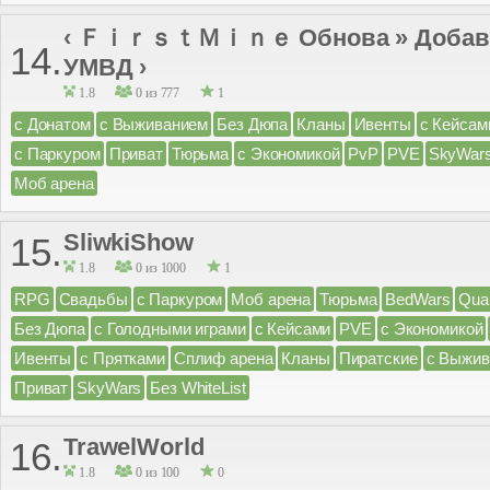
‹ ＦｉｒｓｔＭｉｎｅ Обнова » Добави
14.
УМВД ›
1.8
0 из 777
1
с Донатом
с Выживанием
Без Дюпа
Кланы
Ивенты
с Кейсам
с Паркуром
Приват
Тюрьма
с Экономикой
PvP
PVE
SkyWar
Моб арена
SliwkiShow
15.
1.8
0 из 1000
1
RPG
Свадьбы
с Паркуром
Моб арена
Тюрьма
BedWars
Qua
Без Дюпа
с Голодными играми
с Кейсами
PVE
с Экономикой
Ивенты
с Прятками
Сплиф арена
Кланы
Пиратские
с Выжив
Приват
SkyWars
Без WhiteList
TrawelWorld
16.
1.8
0 из 100
0