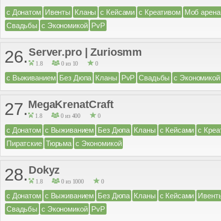
с Донатом
Ивенты
Кланы
с Кейсами
с Креативом
Моб арена
Свадьбы
с Экономикой
PvP
Server.pro | Zuriosmm
26.
1.8
0 из 10
0
с Выживанием
Без Дюпа
Кланы
PvP
Свадьбы
с Экономикой
MegaKrenatCraft
27.
1.8
0 из 400
0
с Донатом
с Выживанием
Без Дюпа
Кланы
с Кейсами
с Креа
Пиратские
Тюрьма
с Экономикой
Dokyz
28.
1.8
0 из 1000
0
с Донатом
с Выживанием
Без Дюпа
Кланы
с Кейсами
Ивент
Свадьбы
с Экономикой
PvP