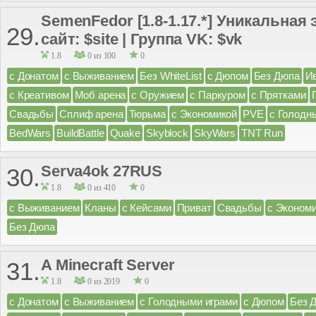
SemenFedor [1.8-1.17.*] Уникальная
29.
сайт: $site | Группа VK: $vk
1.8
0 из 100
0
с Донатом
с Выживанием
Без WhiteList
с Дюпом
Без Дюпа
И
с Креативом
Моб арена
с Оружием
с Паркуром
с Прятками
Свадьбы
Сплиф арена
Тюрьма
с Экономикой
PVE
с Голодн
BedWars
BuildBattle
Quake
Skyblock
SkyWars
TNT Run
Serva4ok 27RUS
30.
1.8
0 из 410
0
с Выживанием
Кланы
с Кейсами
Приват
Свадьбы
с Эконом
Без Дюпа
A Minecraft Server
31.
1.8
0 из 2019
0
с Донатом
с Выживанием
с Голодными играми
с Дюпом
Без 