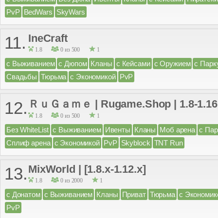
PvP
BedWars
SkyWars
IneCraft
11.
1.8
0 из 500
1
с Выживанием
с Дюпом
Кланы
с Кейсами
с Оружием
с Парк
Свадьбы
Тюрьма
с Экономикой
PvP
ＲｕＧａｍｅ | Rugame.Shop | 1.8-1.16
12.
1.8
0 из 500
1
Без WhiteList
с Выживанием
Ивенты
Кланы
Моб арена
с Па
Сплиф арена
с Экономикой
PvP
Skyblock
TNT Run
MixWorld | [1.8.x-1.12.x]
13.
1.8
0 из 2000
1
с Донатом
с Выживанием
Кланы
Приват
Тюрьма
с Экономик
PvP