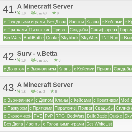
A Minecraft Server
41.
1.8
0 из 60
0
с Голодными играми
Без Дюпа
Ивенты
Кланы
с Кейсами
с К
с Прятками
Пиратские
Приват
Свадьбы
Сплиф арена
Тюрь
BedWars
BuildBattle
Quake
Skyblock
SkyWars
TNT Run
с Вы
Surv - v.Betta
42.
1.8
0 из 555
0
с Донатом
с Выживанием
Кланы
с Кейсами
Приват
Свадьб
A Minecraft Server
43.
1.8
0 из 2
0
с Выживанием
с Дюпом
Кланы
с Кейсами
с Креативом
Моб 
с Паркуром
с Прятками
Пиратские
Приват
Свадьбы
Сплиф 
с Экономикой
PVE
PvP
RPG
BedWars
BuildBattle
Quake
Sky
Без Дюпа
Ивенты
с Голодными играми
Без WhiteList