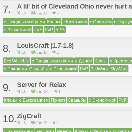
A lil' bit of Cleveland Ohio never hurt
7.
1.8
0 из 20
3
с Голодными играми
Кланы
с Креативом
с Оружием
с Парку
с Экономикой
PVE
PvP
RPG
LouisCraft (1.7-1.8)
8.
1.8
0 из 40
2
Без WhiteList
с Голодными играми
с Дюпом
Кланы
с Креатив
с Прятками
Свадьбы
с Экономикой
PvP
BedWars
SkyWars
Server for Relax
9.
1.8
0 из 100
1
Кланы
с Выживанием
Приват
Свадьбы
с Экономикой
PvP
ZigCraft
10.
1.8
0 из 10
1
с Выживанием
Без Дюпа
Ивенты
Кланы
с Кейсами
Пиратски