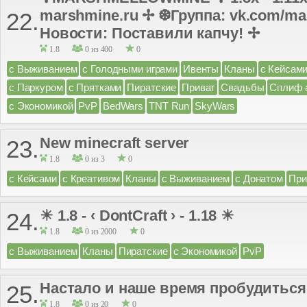
marshmine.ru ✢ ❆Группа: vk.com/ma
22.
Новости: Поставили капчу! ✢
1.8
0 из 400
0
с Выживанием
с Голодными играми
Ивенты
Кланы
с Кейсам
с Паркуром
с Прятками
Пиратские
Приват
Свадьбы
Сплиф 
с Экономикой
PvP
BedWars
TNT Run
SkyWars
New minecraft server
23.
1.8
0 из 3
0
с Кейсами
с Креативом
Кланы
с Выживанием
с Донатом
При
☀ 1.8 - ‹ DontCraft › - 1.18 ☀
24.
1.8
0 из 2000
0
с Выживанием
Кланы
Пиратские
с Экономикой
PvP
Настало и наше время пробудиться
25.
1.8
0 из 20
0