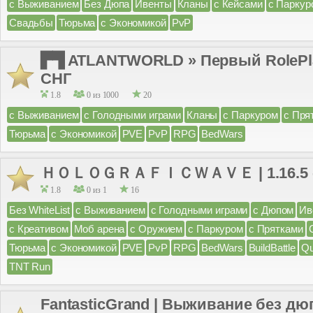
с Выживанием
Без Дюпа
Ивенты
Кланы
с Кейсами
с Паркур
Свадьбы
Тюрьма
с Экономикой
PvP
▛▜ ATLANTWORLD » Первый RolePlay
СНГ
1.8
0 из 1000
20
с Выживанием
с Голодными играми
Кланы
с Паркуром
с Пря
Тюрьма
с Экономикой
PVE
PvP
RPG
BedWars
ＨＯＬＯＧＲＡＦＩＣＷＡＶＥ | 1.16.5 - 1
1.8
0 из 1
16
Без WhiteList
с Выживанием
с Голодными играми
с Дюпом
Ив
с Креативом
Моб арена
с Оружием
с Паркуром
с Прятками
Тюрьма
с Экономикой
PVE
PvP
RPG
BedWars
BuildBattle
Q
TNT Run
FantasticGrand | Выживание без дю