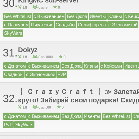
KingMC sub-server
30.
1.8
0 из 9
0
Без WhiteList
с Выживанием
Без Дюпа
Ивенты
Кланы
с Кейс
с Паркуром
Пиратские
Свадьбы
Сплиф арена
с Экономикой
SkyWars
Dokyz
31.
1.8
0 из 1000
0
с Донатом
с Выживанием
Без Дюпа
Кланы
с Кейсами
Ивент
Свадьбы
с Экономикой
PvP
┊ ＣｒａｚｙＣｒａｆｔ ┊ ≫ Залетай к 
32.
круто! Забирай свои подарки! Скидк
1.8
0 из 500
0
с Донатом
с Выживанием
Без Дюпа
Ивенты
Без WhiteList
Кл
PvP
SkyWars