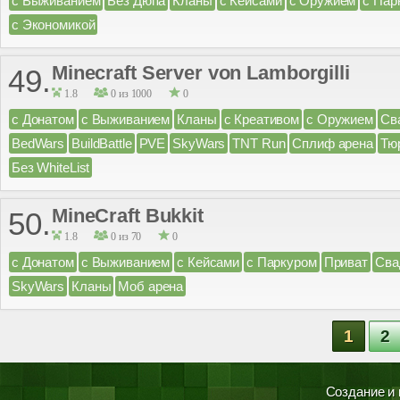
с Выживанием
Без Дюпа
Кланы
с Кейсами
с Оружием
с Пар
с Экономикой
Minecraft Server von Lamborgilli
49.
1.8
0 из 1000
0
с Донатом
с Выживанием
Кланы
с Креативом
с Оружием
Св
BedWars
BuildBattle
PVE
SkyWars
TNT Run
Сплиф арена
Тю
Без WhiteList
MineCraft Bukkit
50.
1.8
0 из 70
0
с Донатом
с Выживанием
с Кейсами
с Паркуром
Приват
Сва
SkyWars
Кланы
Моб арена
1
2
Создание и