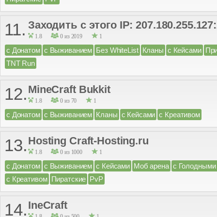
Заходить с этого IP: 207.180.255.127
11.
1.8
0 из 2019
1
с Донатом
с Выживанием
Без WhiteList
Кланы
с Кейсами
Пр
TNT Run
MineCraft Bukkit
12.
1.8
0 из 70
1
с Донатом
с Выживанием
Кланы
с Кейсами
с Креативом
Hosting Craft-Hosting.ru
13.
1.8
0 из 1000
1
с Донатом
с Выживанием
с Кейсами
Моб арена
с Голодными
с Креативом
Пиратские
PvP
IneCraft
14.
1.8
0 из 500
1