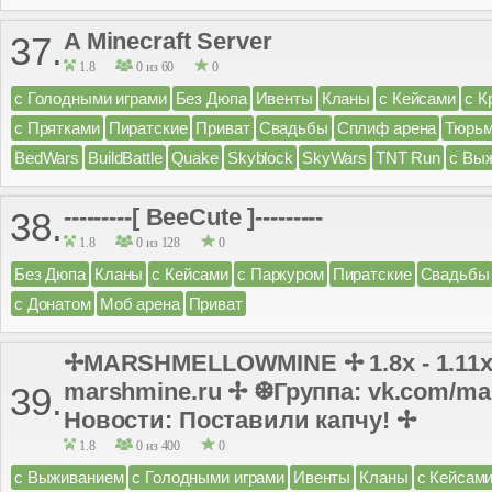
A Minecraft Server
37.
1.8
0 из 60
0
с Голодными играми
Без Дюпа
Ивенты
Кланы
с Кейсами
с К
с Прятками
Пиратские
Приват
Свадьбы
Сплиф арена
Тюрь
BedWars
BuildBattle
Quake
Skyblock
SkyWars
TNT Run
с Вы
---------[ BeeCute ]---------
38.
1.8
0 из 128
0
Без Дюпа
Кланы
с Кейсами
с Паркуром
Пиратские
Свадьбы
с Донатом
Моб арена
Приват
✢MARSHMELLOWMINE ✢ 1.8x - 1.11x
marshmine.ru ✢ ❆Группа: vk.com/ma
39.
Новости: Поставили капчу! ✢
1.8
0 из 400
0
с Выживанием
с Голодными играми
Ивенты
Кланы
с Кейсам