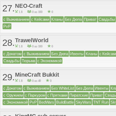
NEO-Craft
27.
1.8
0 из 100
0
с Выживанием
с Кейсами
Кланы
Без Дюпа
Приват
Свадьбы
PvP
TrawelWorld
28.
1.8
0 из 100
0
с Донатом
с Выживанием
Без Дюпа
Ивенты
Кланы
с Кейсам
Свадьбы
Тюрьма
с Экономикой
MineCraft Bukkit
29.
1.8
0 из 49
0
с Донатом
с Выживанием
Без WhiteList
Без Дюпа
Ивенты
Кл
с Оружием
с Паркуром
с Прятками
Пиратские
Приват
Свад
с Экономикой
PvP
BedWars
BuildBattle
SkyWars
TNT Run
Sk