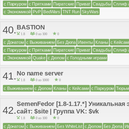
с Паркуром
с Прятками
Пиратские
Приват
Свадьбы
Сплиф 
с Экономикой
PvP
BedWars
TNT Run
SkyWars
BASTION
40.
1.8
0 из 100
0
с Донатом
с Выживанием
Без Дюпа
Ивенты
Кланы
с Кейсам
с Паркуром
с Прятками
Пиратские
Приват
Свадьбы
Сплиф 
с Экономикой
Quake
с Дюпом
с Голодными играми
No name server
41.
1.8
0 из 1000
0
с Выживанием
с Дюпом
Кланы
с Кейсами
с Паркуром
Тюрьм
SemenFedor [1.8-1.17.*] Уникальная
42.
сайт: $site | Группа VK: $vk
1.8
0 из 100
0
с Донатом
с Выживанием
Без WhiteList
с Дюпом
Без Дюпа
И