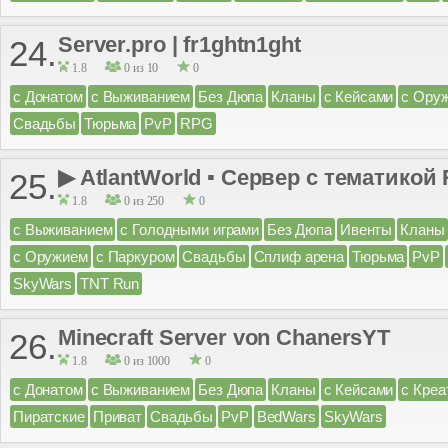
Server.pro | fr1ghtn1ght
24.
1.8
0 из 10
0
с Донатом
с Выживанием
Без Дюпа
Кланы
с Кейсами
с Ору
Свадьбы
Тюрьма
PvP
RPG
▶ AtlantWorld ▪ Сервер с тематикой 
25.
1.8
0 из 250
0
с Выживанием
с Голодными играми
Без Дюпа
Ивенты
Кланы
с Оружием
с Паркуром
Свадьбы
Сплиф арена
Тюрьма
PvP
SkyWars
TNT Run
Minecraft Server von ChanersYT
26.
1.8
0 из 1000
0
с Донатом
с Выживанием
Без Дюпа
Кланы
с Кейсами
с Креа
Пиратские
Приват
Свадьбы
PvP
BedWars
SkyWars