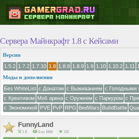
Сервера Майнкрафт 1.8 с Кейсами
Версии
1.5.2
1.7.2
1.7.10
1.8
1.8.8
1.8.9
1.9
1.10
1.10.2
1.11
Моды и дополнения
Без WhiteList
с Донатом
с Выживанием
с Голодными 
с Креативом
Моб арена
с Оружием
с Паркуром
с Пр
с Экономикой
PVE
PvP
RPG
BedWars
BuildBattle
Qua
FunnyLand
1.8
0 из 1000
335