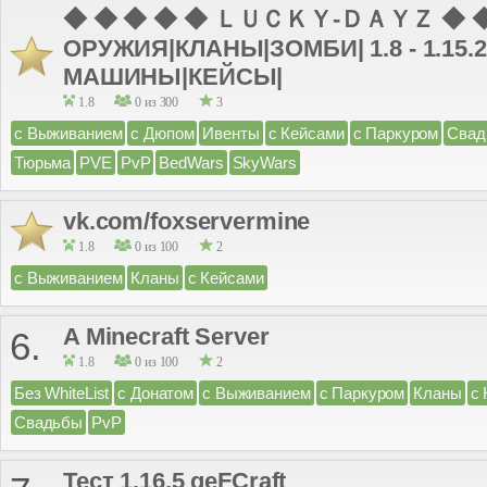
◆ ◆ ◆ ◆ ◆ ＬＵＣＫＹ-ＤＡＹＺ ◆ ◆ 
ОРУЖИЯ|КЛАНЫ|ЗОМБИ| 1.8 - 1.15.
МАШИНЫ|КЕЙСЫ|
1.8
0 из 300
3
с Выживанием
с Дюпом
Ивенты
с Кейсами
с Паркуром
Свад
Тюрьма
PVE
PvP
BedWars
SkyWars
vk.com/foxservermine
1.8
0 из 100
2
с Выживанием
Кланы
с Кейсами
A Minecraft Server
6.
1.8
0 из 100
2
Без WhiteList
с Донатом
с Выживанием
с Паркуром
Кланы
с
Свадьбы
PvP
Тест 1.16.5 qeFCraft