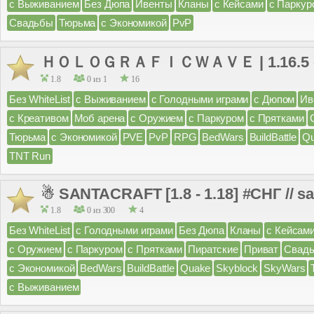
с Выживанием
Без Дюпа
Ивенты
Кланы
с Кейсами
с Паркур
Свадьбы
Тюрьма
с Экономикой
PvP
ＨＯＬＯＧＲＡＦＩＣＷＡＶＥ | 1.16.5 - 1
1.8
0 из 1
16
Без WhiteList
с Выживанием
с Голодными играми
с Дюпом
Ив
с Креативом
Моб арена
с Оружием
с Паркуром
с Прятками
Тюрьма
с Экономикой
PVE
PvP
RPG
BedWars
BuildBattle
Q
TNT Run
☃ SANTACRAFT [1.8 - 1.18] #СНГ // s
1.8
0 из 300
4
Без WhiteList
с Голодными играми
Без Дюпа
Кланы
с Кейсам
с Оружием
с Паркуром
с Прятками
Пиратские
Приват
Свад
с Экономикой
BedWars
BuildBattle
Quake
Skyblock
SkyWars
с Выживанием