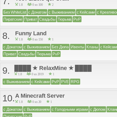
7.
1.8
0 из 100
2
Без WhiteList
с Донатом
с Выживанием
с Кейсами
с Креатив
Пиратские
Приват
Свадьбы
Тюрьма
PvP
Funny Land
8.
1.8
0 из 150
1
с Донатом
с Выживанием
Без Дюпа
Ивенты
Кланы
с Кейсам
Приват
Свадьбы
Тюрьма
PvP
████ ★ RelaxMine ★ ████
9.
1.8
0 из 2019
1
с Выживанием
с Кейсами
PvP
PVE
RPG
A Minecraft Server
10.
1.8
0 из 20
1
с Донатом
с Выживанием
с Голодными играми
с Дюпом
Клан
Пиратские
PvP