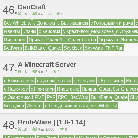
DenCraft
46.
1.8
0 из 250
0
Без WhiteList
с Донатом
с Выживанием
с Голодными играми
Ивенты
Кланы
с Кейсами
с Креативом
Моб арена
с Оружие
Пиратские
Приват
Свадьбы
Сплиф арена
Тюрьма
с Эконом
BedWars
BuildBattle
Quake
Skyblock
SkyWars
TNT Run
A Minecraft Server
47.
1.8
0 из 2
0
с Выживанием
с Дюпом
Кланы
с Кейсами
с Креативом
Моб 
с Паркуром
с Прятками
Пиратские
Приват
Свадьбы
Сплиф 
с Экономикой
PVE
PvP
RPG
BedWars
BuildBattle
Quake
Sky
Без Дюпа
Ивенты
с Голодными играми
Без WhiteList
BruteWars | [1.8-1.14]
48.
1.8
0 из 10000
0