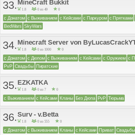
MineCraft Bukkit
33.
1.8
0 из 49
0
с Донатом
с Выживанием
с Кейсами
с Паркуром
с Прятками
BedWars
SkyWars
Minecraft Server von ByLucasCrackY
34.
1.8
0 из 1000
0
с Донатом
с Дюпом
с Выживанием
с Кейсами
с Оружием
с 
PvP
Свадьбы
Пиратские
EZKATKA
35.
1.8
0 из 7
0
с Выживанием
с Кейсами
Кланы
Без Дюпа
PvP
Тюрьма
Surv - v.Betta
36.
1.8
0 из 555
0
с Донатом
с Выживанием
Кланы
с Кейсами
Приват
Свадьб