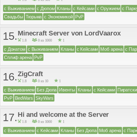
с Выживанием
с Дюпом
Кланы
с Кейсами
с Оружием
с Парк
Свадьбы
Тюрьма
с Экономикой
PvP
Minecraft Server von LordVaarox
15.
1.8
0 из 1000
1
с Донатом
с Выживанием
Кланы
с Кейсами
Моб арена
с Па
Сплиф арена
PvP
ZigCraft
16.
1.8
0 из 10
1
с Выживанием
Без Дюпа
Ивенты
Кланы
с Кейсами
Пиратски
PvP
BedWars
SkyWars
Hi and welcome at the Server
17.
1.8
0 из 1000
1
с Выживанием
с Кейсами
Кланы
Без Дюпа
Моб арена
с Пар