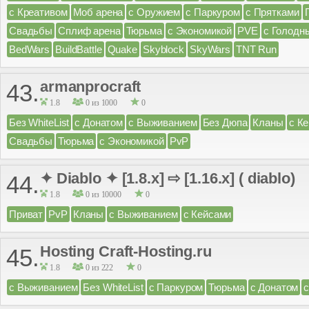
с Креативом
Моб арена
с Оружием
с Паркуром
с Прятками
Свадьбы
Сплиф арена
Тюрьма
с Экономикой
PVE
с Голодн
BedWars
BuildBattle
Quake
Skyblock
SkyWars
TNT Run
armanprocraft
43.
1.8
0 из 1000
0
Без WhiteList
с Донатом
с Выживанием
Без Дюпа
Кланы
с К
Свадьбы
Тюрьма
с Экономикой
PvP
✦ Diablo ✦ [1.8.x] ⇨ [1.16.x] ( diablo)
44.
1.8
0 из 10000
0
Приват
PvP
Кланы
с Выживанием
с Кейсами
Hosting Craft-Hosting.ru
45.
1.8
0 из 222
0
с Выживанием
Без WhiteList
с Паркуром
Тюрьма
с Донатом