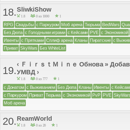
SliwkiShow
18.
1.8
0 из 1000
1
RPG
Свадьбы
с Паркуром
Моб арена
Тюрьма
BedWars
Qua
Без Дюпа
с Голодными играми
с Кейсами
PVE
с Экономикой
Ивенты
с Прятками
Сплиф арена
Кланы
Пиратские
с Выжив
Приват
SkyWars
Без WhiteList
‹ ＦｉｒｓｔＭｉｎｅ Обнова » Добави
19.
УМВД ›
1.8
0 из 777
1
с Донатом
с Выживанием
Без Дюпа
Кланы
Ивенты
с Кейсам
с Паркуром
Приват
Тюрьма
с Экономикой
PvP
PVE
SkyWar
Моб арена
ReamWorld
20.
1.8
0 из 20
1