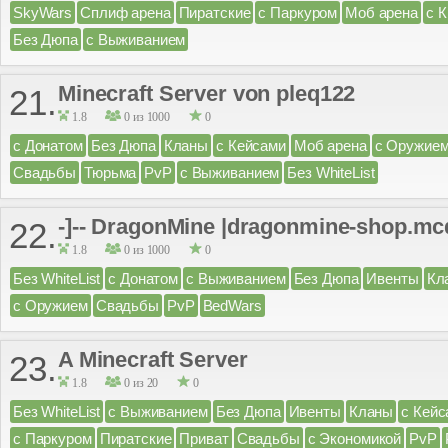
SkyWars
Сплиф арена
Пиратские
с Паркуром
Моб арена
с 
Без Дюпа
с Выживанием
Minecraft Server von pleq122
21.
1.8
0 из 1000
0
с Донатом
Без Дюпа
Кланы
с Кейсами
Моб арена
с Оружие
Свадьбы
Тюрьма
PvP
с Выживанием
Без WhiteList
-]-- DragonMine |dragonmine-shop.mcdo
22.
1.8
0 из 1000
0
Без WhiteList
с Донатом
с Выживанием
Без Дюпа
Ивенты
Кл
с Оружием
Свадьбы
PvP
BedWars
A Minecraft Server
23.
1.8
0 из 20
0
Без WhiteList
с Выживанием
Без Дюпа
Ивенты
Кланы
с Кейс
с Паркуром
Пиратские
Приват
Свадьбы
с Экономикой
PvP