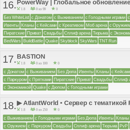
PowerWay | Глобальное обновление
16.
1.8
0 из 99
0
Без WhiteList
с Донатом
с Выживанием
с Голодными играми
Ивенты
Кланы
с Кейсами
с Креативом
Моб арена
с Оружие
Пиратские
Приват
Свадьбы
Сплиф арена
Тюрьма
с Эконом
BedWars
BuildBattle
Quake
Skyblock
SkyWars
TNT Run
BASTION
17.
1.8
0 из 100
0
с Донатом
с Выживанием
Без Дюпа
Ивенты
Кланы
с Кейсам
с Паркуром
с Прятками
Пиратские
Приват
Свадьбы
Сплиф 
с Экономикой
Quake
с Дюпом
с Голодными играми
▶ AtlantWorld ▪ Сервер с тематикой 
18.
1.8
0 из 250
0
с Выживанием
с Голодными играми
Без Дюпа
Ивенты
Кланы
с Оружием
с Паркуром
Свадьбы
Сплиф арена
Тюрьма
PvP