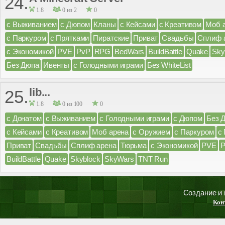
24.
1.8
0 из 2
0
с Выживанием
с Дюпом
Кланы
с Кейсами
с Креативом
Моб 
с Паркуром
с Прятками
Пиратские
Приват
Свадьбы
Сплиф 
с Экономикой
PVE
PvP
RPG
BedWars
BuildBattle
Quake
Sky
Без Дюпа
Ивенты
с Голодными играми
Без WhiteList
lib...
25.
1.8
0 из 100
0
с Донатом
с Выживанием
с Голодными играми
с Дюпом
Без 
с Кейсами
с Креативом
Моб арена
с Оружием
с Паркуром
с
Приват
Свадьбы
Сплиф арена
Тюрьма
с Экономикой
PVE
BuildBattle
Quake
Skyblock
SkyWars
TNT Run
Создание и
Кон