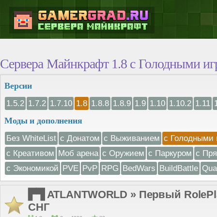
Сервера Майнкрафт 1.8 с Голодными и
Версии
1.5.2
1.7.2
1.7.10
1.8
1.8.8
1.8.9
1.9
1.10
1.10.2
1.11
Моды и дополнения
Без WhiteList
с Донатом
с Выживанием
с Голодными 
с Креативом
Моб арена
с Оружием
с Паркуром
с Пр
с Экономикой
PVE
PvP
RPG
BedWars
BuildBattle
Qua
▛▜ ATLANTWORLD » Первый RolePlay
СНГ