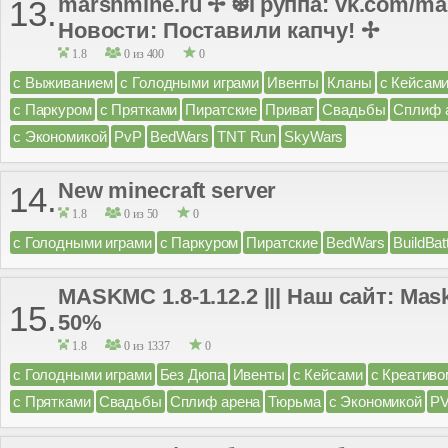
marshmine.ru ✢ ❆Группа: vk.com/ma
13.
Новости: Поставили капчу! ✢
1.8
0 из 400
0
с Выживанием
с Голодными играми
Ивенты
Кланы
с Кейсам
с Паркуром
с Прятками
Пиратские
Приват
Свадьбы
Сплиф 
с Экономикой
PvP
BedWars
TNT Run
SkyWars
New minecraft server
14.
1.8
0 из 50
0
с Голодными играми
с Паркуром
Пиратские
BedWars
BuildBat
MASKMC 1.8-1.12.2 ||| Наш сайт: Ma
15.
50%
1.8
0 из 1337
0
с Голодными играми
Без Дюпа
Ивенты
с Кейсами
с Креативо
с Прятками
Свадьбы
Сплиф арена
Тюрьма
с Экономикой
P