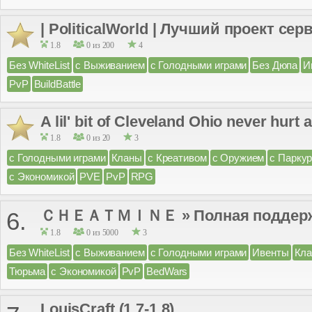
| PoliticalWorld | Лучший проект сервер
1.8
0 из 200
4
Без WhiteList
с Выживанием
с Голодными играми
Без Дюпа
И
PvP
BuildBattle
A lil' bit of Cleveland Ohio never hurt
1.8
0 из 20
3
с Голодными играми
Кланы
с Креативом
с Оружием
с Парку
с Экономикой
PVE
PvP
RPG
ＣＨＥＡＴＭＩＮＥ » Полная поддержк
6.
1.8
0 из 5000
3
Без WhiteList
с Выживанием
с Голодными играми
Ивенты
Кл
Тюрьма
с Экономикой
PvP
BedWars
LouisCraft (1.7-1.8)