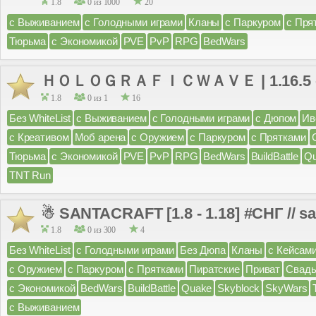
1.8
0 из 1000
20
с Выживанием
с Голодными играми
Кланы
с Паркуром
с Пря
Тюрьма
с Экономикой
PVE
PvP
RPG
BedWars
ＨＯＬＯＧＲＡＦＩＣＷＡＶＥ | 1.16.5 - 1
1.8
0 из 1
16
Без WhiteList
с Выживанием
с Голодными играми
с Дюпом
Ив
с Креативом
Моб арена
с Оружием
с Паркуром
с Прятками
Тюрьма
с Экономикой
PVE
PvP
RPG
BedWars
BuildBattle
Q
TNT Run
☃ SANTACRAFT [1.8 - 1.18] #СНГ // s
1.8
0 из 300
4
Без WhiteList
с Голодными играми
Без Дюпа
Кланы
с Кейсам
с Оружием
с Паркуром
с Прятками
Пиратские
Приват
Свад
с Экономикой
BedWars
BuildBattle
Quake
Skyblock
SkyWars
с Выживанием