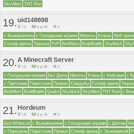
SkyWars
TNT Run
uid148698
19.
1.8
0 из 10
0
с Выживанием
с Голодными играми
Ивенты
Кланы
Моб арен
Сплиф арена
Тюрьма
PvP
BedWars
BuildBattle
Skyblock
Sky
A Minecraft Server
20.
1.8
0 из 60
0
с Голодными играми
Без Дюпа
Ивенты
Кланы
с Кейсами
с К
с Прятками
Пиратские
Приват
Свадьбы
Сплиф арена
Тюрь
BedWars
BuildBattle
Quake
Skyblock
SkyWars
TNT Run
с Вы
Hordeum
21.
1.8
0 из 50
0
Без WhiteList
с Выживанием
с Голодными играми
с Дюпом
Ив
с Паркуром
Пиратские
Приват
Сплиф арена
с Экономикой
P