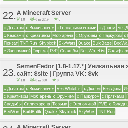
A Minecraft Server
22.
1.8
0 из 2019
0
с Донатом
с Выживанием
с Голодными играми
с Дюпом
Без 
с Кейсами
с Креативом
Моб арена
с Оружием
с Паркуром
с
Приват
TNT Run
Skyblock
SkyWars
Quake
BuildBattle
BedWa
с Экономикой
Тюрьма
PvP
Свадьбы
Без WhiteList
Сплиф ар
SemenFedor [1.8-1.17.*] Уникальная
23.
сайт: $site | Группа VK: $vk
1.8
0 из 100
0
с Донатом
с Выживанием
Без WhiteList
с Дюпом
Без Дюпа
И
с Креативом
Моб арена
с Оружием
с Паркуром
с Прятками
Свадьбы
Сплиф арена
Тюрьма
с Экономикой
PVE
с Голодн
BedWars
BuildBattle
Quake
Skyblock
SkyWars
TNT Run
A Minecraft Server