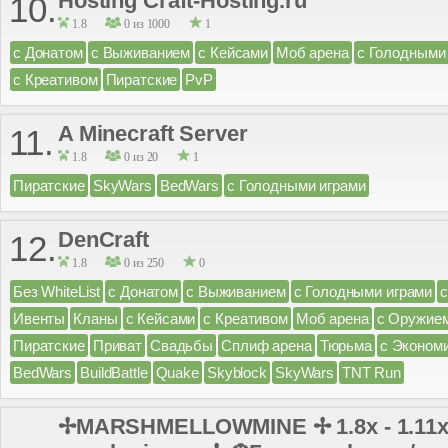
Hosting Craft-Hosting.ru
10.
1.8
0 из 1000
1
с Донатом
с Выживанием
с Кейсами
Моб арена
с Голодными
с Креативом
Пиратские
PvP
A Minecraft Server
11.
1.8
0 из 20
1
Пиратские
SkyWars
BedWars
с Голодными играми
DenCraft
12.
1.8
0 из 250
0
Без WhiteList
с Донатом
с Выживанием
с Голодными играми
Ивенты
Кланы
с Кейсами
с Креативом
Моб арена
с Оружие
Пиратские
Приват
Свадьбы
Сплиф арена
Тюрьма
с Эконом
BedWars
BuildBattle
Quake
Skyblock
SkyWars
TNT Run
✢MARSHMELLOWMINE ✢ 1.8x - 1.11x