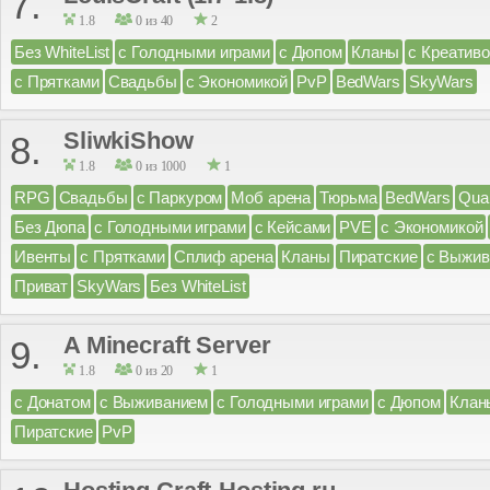
7.
1.8
0 из 40
2
Без WhiteList
с Голодными играми
с Дюпом
Кланы
с Креатив
с Прятками
Свадьбы
с Экономикой
PvP
BedWars
SkyWars
SliwkiShow
8.
1.8
0 из 1000
1
RPG
Свадьбы
с Паркуром
Моб арена
Тюрьма
BedWars
Qua
Без Дюпа
с Голодными играми
с Кейсами
PVE
с Экономикой
Ивенты
с Прятками
Сплиф арена
Кланы
Пиратские
с Выжив
Приват
SkyWars
Без WhiteList
A Minecraft Server
9.
1.8
0 из 20
1
с Донатом
с Выживанием
с Голодными играми
с Дюпом
Клан
Пиратские
PvP