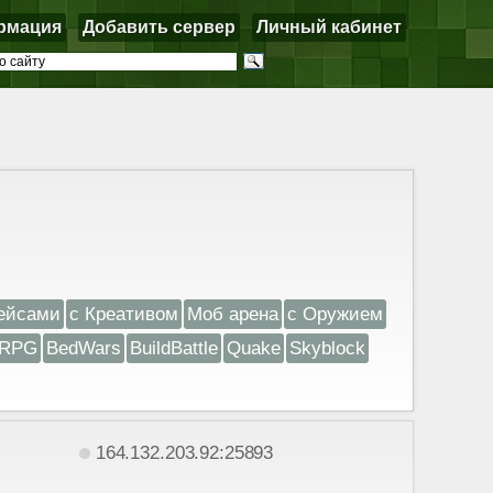
рмация
Добавить сервер
Личный кабинет
ейсами
с Креативом
Моб арена
с Оружием
RPG
BedWars
BuildBattle
Quake
Skyblock
164.132.203.92:25893