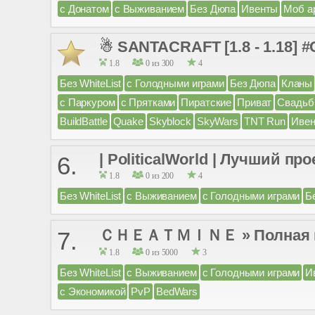
с Донатом
с Выживанием
Без Дюпа
Ивенты
Моб а
☃ SANTACRAFT [1.8 - 1.18] #С
1.8
0 из 300
4
Без WhiteList
с Голодными играми
Без Дюпа
Кланы
с Паркуром
с Прятками
Пиратские
Приват
Свадь
BuildBattle
Quake
Skyblock
SkyWars
TNT Run
Иве
| PoliticalWorld | Лучший прое
6.
1.8
0 из 200
4
Без WhiteList
с Выживанием
с Голодными играми
Б
ＣＨＥＡＴＭＩＮＥ » Полная по
7.
1.8
0 из 5000
3
Без WhiteList
с Выживанием
с Голодными играми
И
с Экономикой
PvP
BedWars