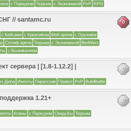
рена
с Паркуром
Тюрьма
с Экономикой
PvP
RPG
НГ // santamc.ru
0
с Кейсами
с Креативом
Моб арена
с Оружием
бы
Сплиф арена
Тюрьма
с Экономикой
BedWars
нты
с Выживанием
кт сервера | [1.8-1.12.2] |
0
ез Дюпа
Ивенты
Пиратские
Приват
PvP
BuildBattle
ддержка 1.21+
0
венты
Кланы
с Паркуром
Свадьбы
Тюрьма