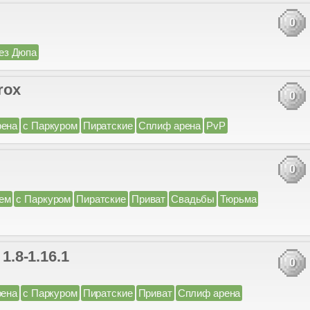
0
ез Дюпа
rox
0
рена
с Паркуром
Пиратские
Сплиф арена
PvP
0
ем
с Паркуром
Пиратские
Приват
Свадьбы
Тюрьма
.8-1.16.1
0
рена
с Паркуром
Пиратские
Приват
Сплиф арена