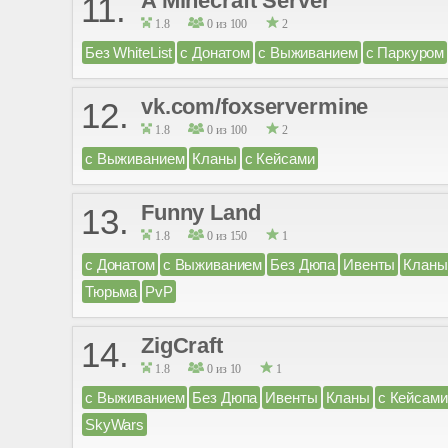
A Minecraft Server
11.
1.8
0 из 100
2
Без WhiteList
с Донатом
с Выживанием
с Паркуром
vk.com/foxservermine
12.
1.8
0 из 100
2
с Выживанием
Кланы
с Кейсами
Funny Land
13.
1.8
0 из 150
1
с Донатом
с Выживанием
Без Дюпа
Ивенты
Кланы
Тюрьма
PvP
ZigCraft
14.
1.8
0 из 10
1
с Выживанием
Без Дюпа
Ивенты
Кланы
с Кейсами
SkyWars