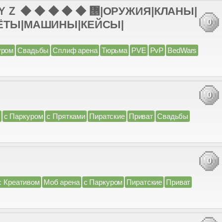
 ◆ ◆ ◆ ◆ ◆ ᝕|ОРУЖИЯ|КЛАНЫ|
0
ТОЛЁТЫ|МАШИНЫ|КЕЙСЫ|
уром
Свадьбы
Сплиф арена
Тюрьма
PVE
PvP
BedWars
0
с Паркуром
с Прятками
Пиратские
Приват
Свадьбы
0
с Креативом
Моб арена
с Паркуром
Пиратские
Приват