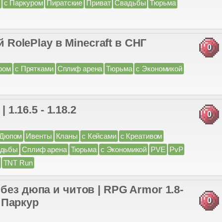
с Паркуром
Пиратские
Приват
Свадьбы
Тюрьма
olePlay в Minecraft в СНГ
0
ром
с Прятками
Сплиф арена
Тюрьма
с Экономикой
.5 - 1.18.2
0
 Дюпом
Ивенты
Кланы
с Кейсами
с Креативом
адьбы
Сплиф арена
Тюрьма
с Экономикой
PVE
PvP
TNT Run
без дюпа и читов | RPG Armor 1.8-
| Паркур
0