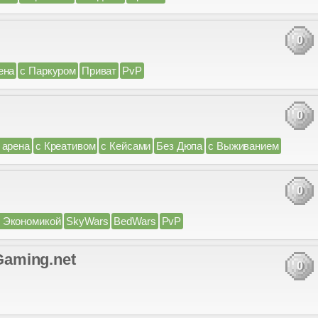
0
ена
с Паркуром
Приват
PvP
0
 арена
с Креативом
с Кейсами
Без Дюпа
с Выживанием
0
 Экономикой
SkyWars
BedWars
PvP
yGaming.net
0