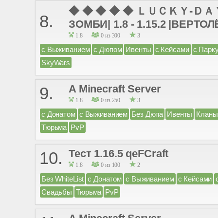
◆ ◆ ◆ ◆ ◆ ＬＵＣＫＹ-ＤＡＹＺ
8.
ЗОМБИ| 1.8 - 1.15.2 |ВЕР
1.8
0 из 300
3
с Выживанием
с Дюпом
Ивенты
с Кейсами
с Парк
SkyWars
A Minecraft Server
9.
1.8
0 из 250
3
с Донатом
с Выживанием
Без Дюпа
Ивенты
Кланы
Тюрьма
PvP
Тест 1.16.5 qeFCraft
10.
1.8
0 из 100
2
Без WhiteList
с Донатом
с Выживанием
с Кейсами
Свадьбы
Тюрьма
PvP