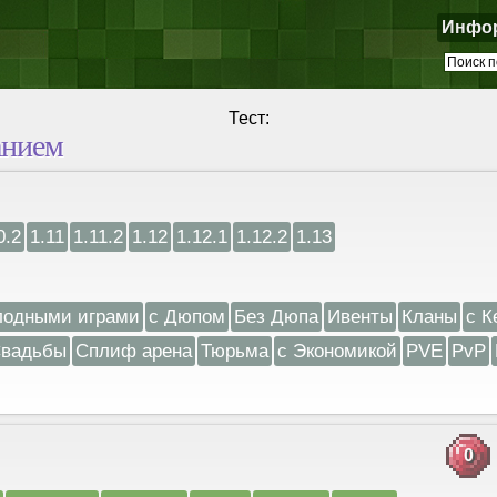
Инфо
Тест:
анием
0.2
1.11
1.11.2
1.12
1.12.1
1.12.2
1.13
лодными играми
с Дюпом
Без Дюпа
Ивенты
Кланы
с К
вадьбы
Сплиф арена
Тюрьма
с Экономикой
PVE
PvP
0