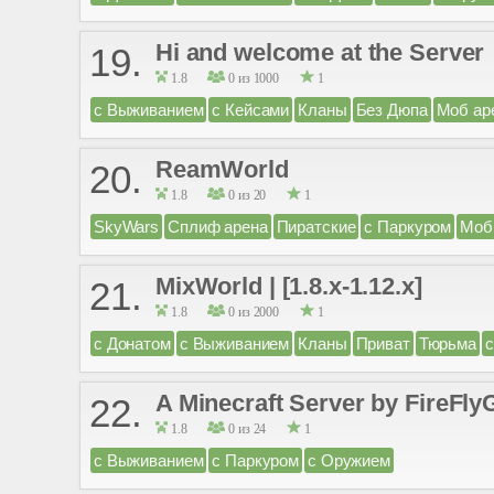
Hi and welcome at the Server
19.
1.8
0 из 1000
1
с Выживанием
с Кейсами
Кланы
Без Дюпа
Моб ар
ReamWorld
20.
1.8
0 из 20
1
SkyWars
Сплиф арена
Пиратские
с Паркуром
Моб
MixWorld | [1.8.x-1.12.x]
21.
1.8
0 из 2000
1
с Донатом
с Выживанием
Кланы
Приват
Тюрьма
с
A Minecraft Server by FireFl
22.
1.8
0 из 24
1
с Выживанием
с Паркуром
с Оружием