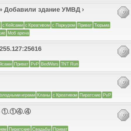
обавили здание УМВД ›
0
с Кейсами
с Креативом
с Паркуром
Приват
Тюрьма
кие
Моб арена
.255.127:25616
0
ейсами
Приват
PvP
BedWars
TNT Run
0
Голодными играми
Кланы
с Креативом
Пиратские
PvP
 ①.①④.④
0
ием
Пиратские
Свадьбы
Приват