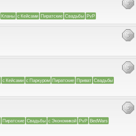
0
Кланы
с Кейсами
Пиратские
Свадьбы
PvP
0
0
с Кейсами
с Паркуром
Пиратские
Приват
Свадьбы
0
Пиратские
Свадьбы
с Экономикой
PvP
BedWars