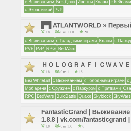
с Выживанием
Без Дюпа
Ивенты
Кланы
с Кейсами
с Экономикой
PvP
▛▜ ATLANTWORLD » Первый R
1.8
0 из 1000
20
с Выживанием
с Голодными играми
Кланы
с Парку
PVE
PvP
RPG
BedWars
ＨＯＬＯＧＲＡＦＩＣＷＡＶＥ | 1.16
1.8
0 из 1
16
Без WhiteList
с Выживанием
с Голодными играми
с
Моб арена
с Оружием
с Паркуром
с Прятками
Св
RPG
BedWars
BuildBattle
Quake
Skyblock
SkyWars
FantasticGrand | Выживание 
1.8.8 | vk.com/fantasticgrand 
1.8
0 из 100
6