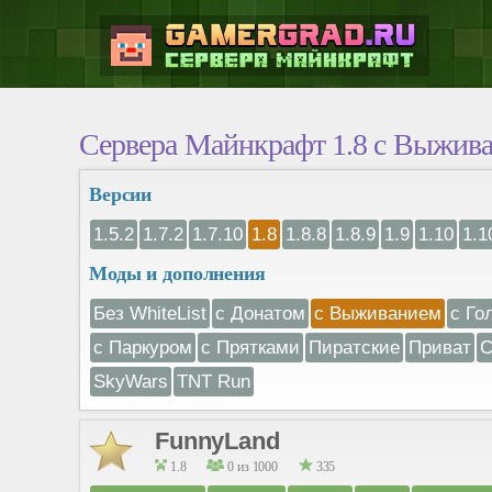
Сервера Майнкрафт 1.8 с Выжив
Версии
1.5.2
1.7.2
1.7.10
1.8
1.8.8
1.8.9
1.9
1.10
1.1
Моды и дополнения
Без WhiteList
с Донатом
с Выживанием
с Го
с Паркуром
с Прятками
Пиратские
Приват
С
SkyWars
TNT Run
FunnyLand
1.8
0 из 1000
335