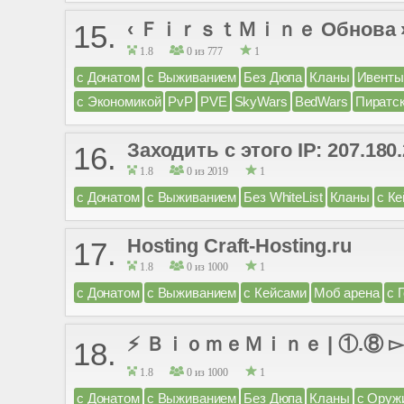
‹ ＦｉｒｓｔＭｉｎｅ Обнова » Д
15.
1.8
0 из 777
1
с Донатом
с Выживанием
Без Дюпа
Кланы
Ивенты
с Экономикой
PvP
PVE
SkyWars
BedWars
Пиратс
Заходить с этого IP: 207.180
16.
1.8
0 из 2019
1
с Донатом
с Выживанием
Без WhiteList
Кланы
с К
Hosting Craft-Hosting.ru
17.
1.8
0 из 1000
1
с Донатом
с Выживанием
с Кейсами
Моб арена
с 
⚡ ＢｉｏｍｅＭｉｎｅ | ①.⑧ ▻
18.
1.8
0 из 1000
1
с Донатом
с Выживанием
Без Дюпа
Кланы
с Оруж