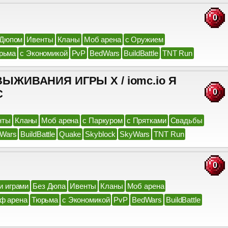
0
 Дюпом
Ивенты
Кланы
Моб арена
с Оружием
рьма
с Экономикой
PvP
BedWars
BuildBattle
TNT Run
ЖИВАНИЯ ИГРЫ X / iomc.io Я
C
0
нты
Кланы
Моб арена
с Паркуром
с Прятками
Свадьбы
Wars
BuildBattle
Quake
Skyblock
SkyWars
TNT Run
0
и играми
Без Дюпа
Ивенты
Кланы
Моб арена
ф арена
Тюрьма
с Экономикой
PvP
BedWars
BuildBattle