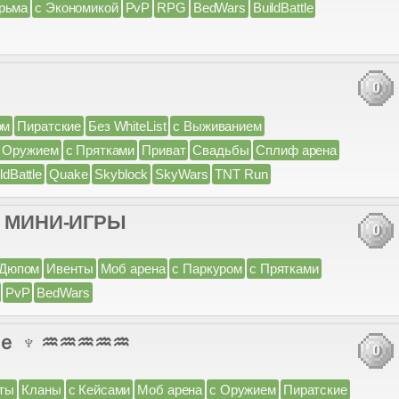
рьма
с Экономикой
PvP
RPG
BedWars
BuildBattle
0
ом
Пиратские
Без WhiteList
с Выживанием
 Оружием
с Прятками
Приват
Свадьбы
Сплиф арена
ldBattle
Quake
Skyblock
SkyWars
TNT Run
 МИНИ-ИГРЫ
0
 Дюпом
Ивенты
Моб арена
с Паркуром
с Прятками
PvP
BedWars
ｅ ♆ ♒♒♒♒♒
0
ты
Кланы
с Кейсами
Моб арена
с Оружием
Пиратские