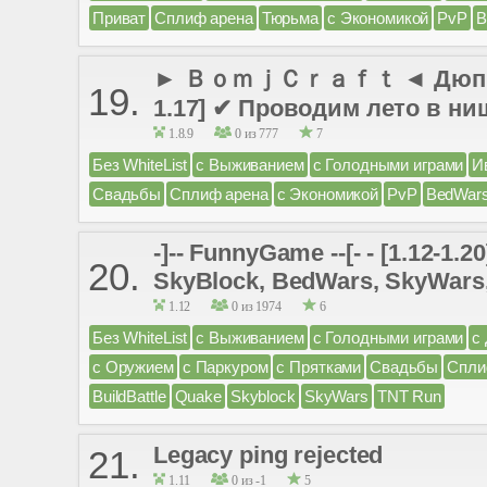
Приват
Сплиф арена
Тюрьма
с Экономикой
PvP
B
► ＢｏｍｊＣｒａｆｔ ◄ Дюп 1000 L
19.
1.17] ✔ Проводим лето в ни
1.8.9
0 из 777
7
Без WhiteList
с Выживанием
с Голодными играми
И
Свадьбы
Сплиф арена
с Экономикой
PvP
BedWar
-]-- FunnyGame --[- - [1.12
20.
SkyBlock, BedWars, SkyWars, 
1.12
0 из 1974
6
Без WhiteList
с Выживанием
с Голодными играми
с
с Оружием
с Паркуром
с Прятками
Свадьбы
Спли
BuildBattle
Quake
Skyblock
SkyWars
TNT Run
Legacy ping rejected
21.
1.11
0 из -1
5