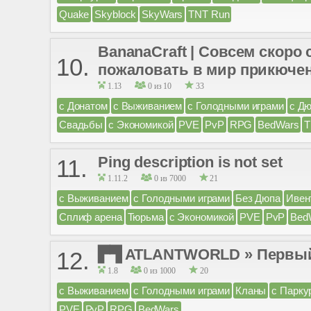
Quake
Skyblock
SkyWars
TNT Run
BananaCraft | Совсем скоро
10.
пожаловать в мир прикюче
1.13
0 из 10
33
с Донатом
с Выживанием
с Голодными играми
с Д
Свадьбы
с Экономикой
PVE
PvP
RPG
BedWars
T
Ping description is not set
11.
1.11.2
0 из 7000
21
с Выживанием
с Голодными играми
Без Дюпа
Ивен
Сплиф арена
Тюрьма
с Экономикой
PVE
PvP
Bed
▛▜ ATLANTWORLD » Первый R
12.
1.8
0 из 1000
20
с Выживанием
с Голодными играми
Кланы
с Парку
PVE
PvP
RPG
BedWars