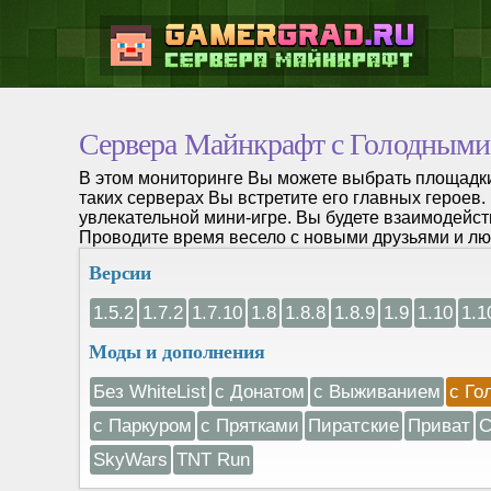
Сервера Майнкрафт с Голодными
В этом мониторинге Вы можете выбрать площадки
таких серверах Вы встретите его главных героев.
увлекательной мини-игре. Вы будете взаимодейст
Проводите время весело с новыми друзьями и л
Версии
1.5.2
1.7.2
1.7.10
1.8
1.8.8
1.8.9
1.9
1.10
1.1
Моды и дополнения
Без WhiteList
с Донатом
с Выживанием
с Го
с Паркуром
с Прятками
Пиратские
Приват
С
SkyWars
TNT Run