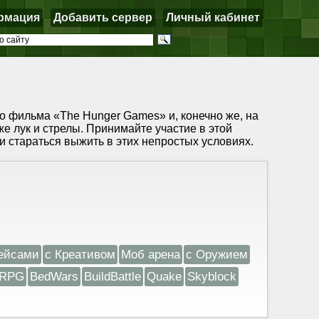
рмация
Добавить сервер
Личный кабинет
о фильма «The Hunger Games» и, конечно же, на
же лук и стрелы. Принимайте участие в этой
и стараться выжить в этих непростых условиях.
ейсами
с Креативом
Моб арена
с Оружием
RPG
BedWars
BuildBattle
Quake
Skyblock