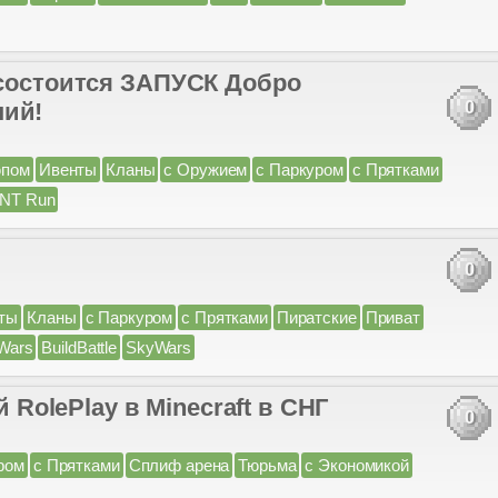
 состоится ЗАПУСК Добро
ний!
0
юпом
Ивенты
Кланы
с Оружием
с Паркуром
с Прятками
NT Run
0
ты
Кланы
с Паркуром
с Прятками
Пиратские
Приват
Wars
BuildBattle
SkyWars
olePlay в Minecraft в СНГ
0
ром
с Прятками
Сплиф арена
Тюрьма
с Экономикой