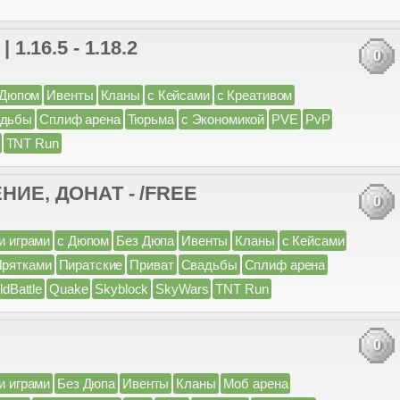
.5 - 1.18.2
0
 Дюпом
Ивенты
Кланы
с Кейсами
с Креативом
адьбы
Сплиф арена
Тюрьма
с Экономикой
PVE
PvP
TNT Run
ИЕ, ДОНАТ - /FREE
0
и играми
с Дюпом
Без Дюпа
Ивенты
Кланы
с Кейсами
Прятками
Пиратские
Приват
Свадьбы
Сплиф арена
ldBattle
Quake
Skyblock
SkyWars
TNT Run
0
и играми
Без Дюпа
Ивенты
Кланы
Моб арена