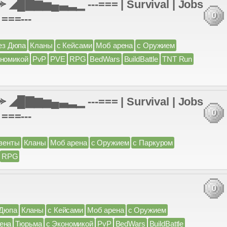
◢█▇▆▅▄▃▂▁ ---=== | Survival | Jobs
0
 ===---
ез Дюпа
Кланы
с Кейсами
Моб арена
с Оружием
ономикой
PvP
PVE
RPG
BedWars
BuildBattle
TNT Run
◢█▇▆▅▄▃▂▁ ---=== | Survival | Jobs
0
 ===---
венты
Кланы
Моб арена
с Оружием
с Паркуром
RPG
0
 Дюпа
Кланы
с Кейсами
Моб арена
с Оружием
ена
Тюрьма
с Экономикой
PvP
BedWars
BuildBattle