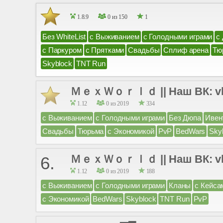
1.8.9
0 из 150
1
Без WhiteList
с Выживанием
с Голодными играми
с
с Паркуром
с Прятками
Свадьбы
Сплиф арена
Тю
Skyblock
TNT Run
ＭｅｘＷｏｒｌｄ || Наш ВК: vk.co
1.12
0 из 2019
334
с Выживанием
с Голодными играми
Без Дюпа
Ивен
Свадьбы
Тюрьма
с Экономикой
PvP
BedWars
Sky
ＭｅｘＷｏｒｌｄ || Наш ВК: vk.co
6.
1.12
0 из 2019
188
с Выживанием
с Голодными играми
Кланы
с Кейса
с Экономикой
BedWars
Skyblock
TNT Run
PvP