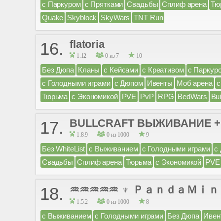
с Паркуром
с Прятками
Свадьбы
Сплиф арена
Тю
Quake
Skyblock
SkyWars
TNT Run
flatoria
16.
1.12
0 из 7
10
Без Дюпа
Кланы
с Кейсами
с Креативом
с Паркур
с Голодными играми
с Дюпом
Ивенты
Моб арена
с
Тюрьма
с Экономикой
PVE
PvP
RPG
BedWars
Bui
BULLCRAFT ВЫЖИВАНИЕ +
17.
1.8.9
0 из 1000
9
Без WhiteList
с Выживанием
с Голодными играми
с
Свадьбы
Сплиф арена
Тюрьма
с Экономикой
PVE
♒♒♒♒♒ ♆ ＰａｎｄａＭｉｎ
18.
1.5.2
0 из 1000
8
с Выживанием
с Голодными играми
Без Дюпа
Ивен