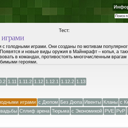
Инфо
Тест:
 играми
 с голодными играми. Они созданы по мотивам популярног
 Появятся и новые виды оружия в Майнкрафт – копья, а так
вовать в командах, противостоять многочисленным врагам 
юбимыми героями.
0.2
1.11
1.11.2
1.12
1.12.1
1.12.2
1.13
лодными играми
с Дюпом
Без Дюпа
Ивенты
Кланы
с К
вадьбы
Сплиф арена
Тюрьма
с Экономикой
PVE
PvP