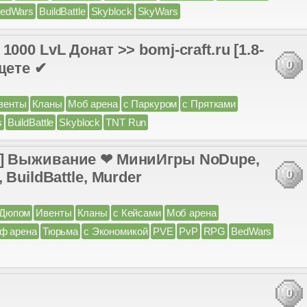
edWars
BuildBattle
Skyblock
SkyWars
vL Донат >> bomj-craft.ru [1.8-
0
щете ✔
венты
Кланы
Моб арена
с Паркуром
с Прятками
s
BuildBattle
Skyblock
TNT Run
-1.20] Выживание ❤ МиниИгры NoDupe,
BuildBattle, Murder
0
 Дюпом
Ивенты
Кланы
с Кейсами
Моб арена
ф арена
Тюрьма
с Экономикой
PVE
PvP
RPG
BedWars
0