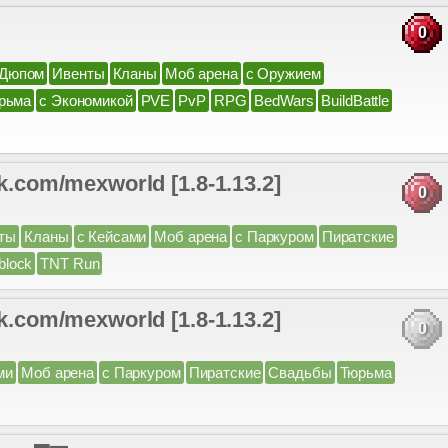
0
 Дюпом
Ивенты
Кланы
Моб арена
с Оружием
рьма
с Экономикой
PVE
PvP
RPG
BedWars
BuildBattle
m/mexworld [1.8-1.13.2]
0
ты
Кланы
с Кейсами
Моб арена
с Паркуром
Пиратские
block
TNT Run
m/mexworld [1.8-1.13.2]
0
ми
Моб арена
с Паркуром
Пиратские
Свадьбы
Тюрьма