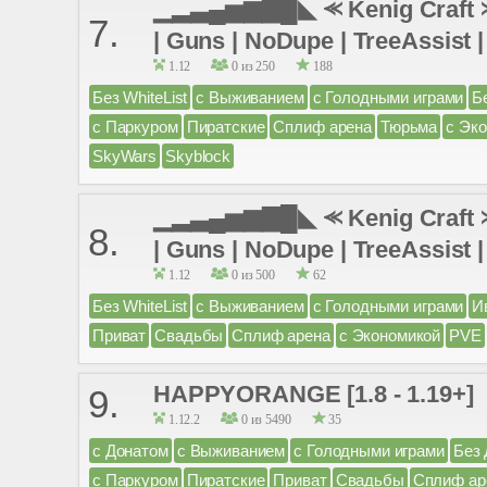
▁▂▃▄▅▆▇█◣ ⪻ Kenig Craft ⪼ 
7.
| Guns | NoDupe | TreeAssist |
1.12
0 из 250
188
Без WhiteList
с Выживанием
с Голодными играми
Б
с Паркуром
Пиратские
Сплиф арена
Тюрьма
с Эк
SkyWars
Skyblock
▁▂▃▄▅▆▇█◣ ⪻ Kenig Craft ⪼ 
8.
| Guns | NoDupe | TreeAssist |
1.12
0 из 500
62
Без WhiteList
с Выживанием
с Голодными играми
И
Приват
Свадьбы
Сплиф арена
с Экономикой
PVE
HAPPYORANGE [1.8 - 1.19+]
9.
1.12.2
0 из 5490
35
с Донатом
с Выживанием
с Голодными играми
Без
с Паркуром
Пиратские
Приват
Свадьбы
Сплиф ар