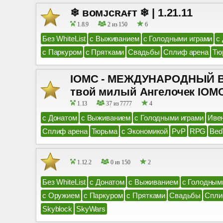
❄ ʙᴏᴍᴊᴄʀᴀғᴛ ❄ | 1.21.11
1.8.9
2 из 150
6
Без WhiteList
с Выживанием
с Голодными играми
с
с Паркуром
с Прятками
Свадьбы
Сплиф арена
Тю
IOMC - МЕЖДУНАРОДНЫЙ ВЫ
твой милый Ангелочек IOM
1.13
37 из 7777
4
с Донатом
с Выживанием
с Голодными играми
Иве
Сплиф арена
Тюрьма
с Экономикой
PvP
RPG
Bed
1.12.2
0 из 150
2
Без WhiteList
с Донатом
с Выживанием
с Голодным
с Оружием
с Паркуром
с Прятками
Свадьбы
Спли
Skyblock
SkyWars