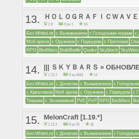
ＨＯＬＯＧＲＡＦＩＣＷＡＶＥ | 1.16
13.
1.8
0 из 1
16
Без WhiteList
с Выживанием
с Голодными играми
с
Моб арена
с Оружием
с Паркуром
с Прятками
Св
RPG
BedWars
BuildBattle
Quake
Skyblock
SkyWars
||| ＳＫＹＢＡＲＳ » ОБНОВЛЕН
14.
1.12.2
0 из 4444
14
Без WhiteList
с Донатом
с Выживанием
с Голодным
с Креативом
Моб арена
с Оружием
с Паркуром
с 
Тюрьма
с Экономикой
PVE
PvP
RPG
BedWars
Bui
MelonCraft [1.19.*]
15.
1.12.2
0 из 50
10
Без WhiteList
с Донатом
с Выживанием
с Голодным