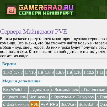
Сервера Майнкрафт PVE
В этом разделе представлен мониторинг лучших серверов 
команде. Это значит, что Вы сможете найти новых интерес
мобов – кур, овец, коров. За них игроки будут получать ре
пользователям. Кто же окажется победителем в этом увлек
ловкая команда.
Версии
1.5.2
1.7.2
1.7.10
1.8
1.8.8
1.8.9
1.9
1.10
1.10.2
1.11
Моды и дополнения
Без WhiteList
с Донатом
с Выживанием
с Голодными 
с Креативом
Моб арена
с Оружием
с Паркуром
с Пр
с Экономикой
PVE
PvP
RPG
BedWars
BuildBattle
Qua