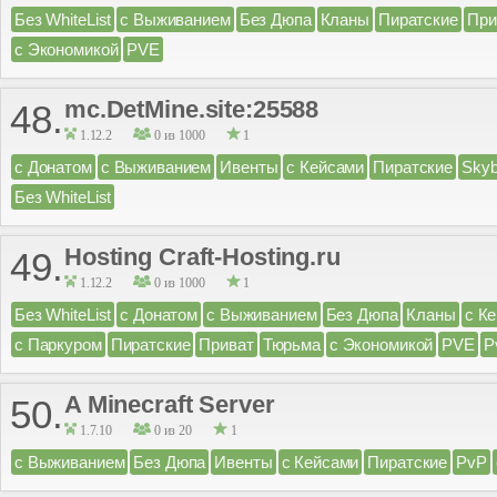
Без WhiteList
с Выживанием
Без Дюпа
Кланы
Пиратские
При
с Экономикой
PVE
mc.DetMine.site:25588
48.
1.12.2
0 из 1000
1
с Донатом
с Выживанием
Ивенты
с Кейсами
Пиратские
Skyb
Без WhiteList
Hosting Craft-Hosting.ru
49.
1.12.2
0 из 1000
1
Без WhiteList
с Донатом
с Выживанием
Без Дюпа
Кланы
с К
с Паркуром
Пиратские
Приват
Тюрьма
с Экономикой
PVE
P
A Minecraft Server
50.
1.7.10
0 из 20
1
с Выживанием
Без Дюпа
Ивенты
с Кейсами
Пиратские
PvP