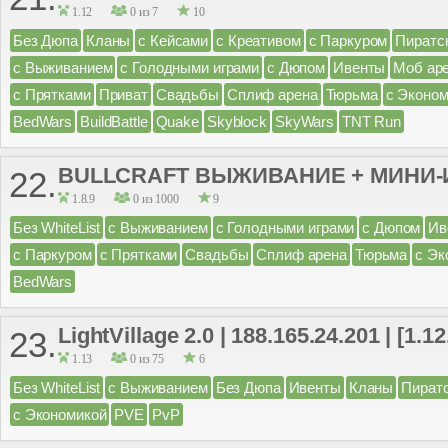
1.12
0 из 7
10
Без Дюпа
Кланы
с Кейсами
с Креативом
с Паркуром
Пиратс
с Выживанием
с Голодными играми
с Дюпом
Ивенты
Моб ар
с Прятками
Приват
Свадьбы
Сплиф арена
Тюрьма
с Эконом
BedWars
BuildBattle
Quake
Skyblock
SkyWars
TNT Run
BULLCRAFT ВЫЖИВАНИЕ + МИНИ
22.
1.8.9
0 из 1000
9
Без WhiteList
с Выживанием
с Голодными играми
с Дюпом
Ив
с Паркуром
с Прятками
Свадьбы
Сплиф арена
Тюрьма
с Эк
BedWars
LightVillage 2.0 | 188.165.24.201 | [1.12.
23.
1.13
0 из 75
6
Без WhiteList
с Выживанием
Без Дюпа
Ивенты
Кланы
Пират
с Экономикой
PVE
PvP