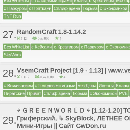
Без WhiteList
с Голодными играми
Кланы
с Креативом
Моб а
с Паркуром
с Прятками
Сплиф арена
Тюрьма
с Экономикой
TNT Run
RandomCraft 1.8-1.14.2
27.
1.12
0 из 999
4
Без WhiteList
с Кейсами
с Креативом
с Паркуром
с Экономик
SkyWars
VsemCraft Project [1.9 - 1.13] | www.v
28.
1.11.2
0 из 1000
4
с Выживанием
с Голодными играми
Без Дюпа
Ивенты
Кланы
Пиратские
Приват
Сплиф арена
Тюрьма
с Экономикой
PVE
￫ ＧＲＥＥＮＷＯＲＬＤ ￩ [1.12-1.20] 
29.
Гриферский, ↳ SkyBlock, ЛЕТНЕЕ
Мини-Игры || Сайт GwDon.ru