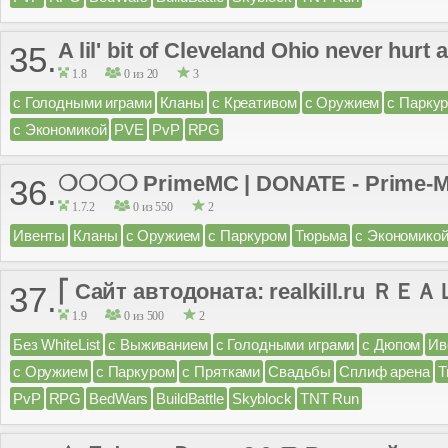
A lil' bit of Cleveland Ohio never hurt
35.
1.8
0 из 20
3
с Голодными играми
Кланы
с Креативом
с Оружием
с Парку
с Экономикой
PVE
PvP
RPG
❍❍❍❍ PrimeMC | DONATE - Prime-
36.
1.7.2
0 из 550
2
Ивенты
Кланы
с Оружием
с Паркуром
Тюрьма
с Экономико
⎡ Сайт автодоната: realkill.ru ＲＥＡ
37.
1.9
0 из 500
2
Без WhiteList
с Выживанием
с Голодными играми
с Дюпом
Ив
с Оружием
с Паркуром
с Прятками
Свадьбы
Сплиф арена
Т
PvP
RPG
BedWars
BuildBattle
Skyblock
TNT Run