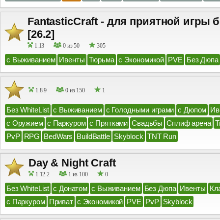
FantasticCraft - для приятной игры 
[26.2]
1.13
0 из 50
305
с Выживанием
Ивенты
Тюрьма
с Экономикой
PVE
Без Дюпа
1.8.9
0 из 150
1
Без WhiteList
с Выживанием
с Голодными играми
с Дюпом
Ив
с Оружием
с Паркуром
с Прятками
Свадьбы
Сплиф арена
Т
PvP
RPG
BedWars
BuildBattle
Skyblock
TNT Run
Day & Night Craft
1.12.2
1 из 100
0
Без WhiteList
с Донатом
с Выживанием
Без Дюпа
Ивенты
Кл
с Паркуром
Приват
с Экономикой
PVE
PvP
Skyblock