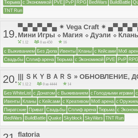
Тюрьма
с Экономикой
PVE
PvP
RPG
BedWars
BuildBattle
Q
TNT Run
▀▄▀▄▀▄▀▄ ✴ Vega Craft ✴ ▄▀▄▀▄
19.
Мини Игры ⬦ Магия ⬦ Дуэли ⬦ Клан
1.12
0 из 450
16
с Выживанием
Без Дюпа
Ивенты
Кланы
с Кейсами
Моб аре
Свадьбы
Сплиф арена
Тюрьма
с Экономикой
PVE
PvP
RP
||| ＳＫＹＢＡＲＳ » ОБНОВЛЕНИЕ, ДО
20.
1.12.2
0 из 4444
14
Без WhiteList
с Донатом
с Выживанием
с Голодными играми
Ивенты
Кланы
с Кейсами
с Креативом
Моб арена
с Оружие
Пиратские
Приват
Свадьбы
Сплиф арена
Тюрьма
с Эконом
BedWars
BuildBattle
Quake
Skyblock
SkyWars
TNT Run
flatoria
21.