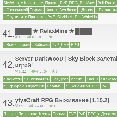
SkyWars
с Креативом
Приват
PvP
RPG
BedWars
BuildBattle
с Экономикой
Тюрьма
Кланы
Без Дюпа
с Дюпом
с Голодным
с Оружием
с Прятками
PVE
Skyblock
Без WhiteList
████ ★ RelaxMine ★ ████
41.
1.8
0 из 2019
1
с Выживанием
с Кейсами
PvP
PVE
RPG
Server DarkWooD | Sky Block Залета
42.
играй!
1.12.2
0 из 100
1
с Донатом
с Выживанием
Без Дюпа
Ивенты
Кланы
с Кейсам
с Паркуром
Пиратские
Свадьбы
с Экономикой
PvP
PVE
ytyaCraft RPG Выживание [1.15.2]
43.
1.13
0 из 100
1
Приват
Пиратские
Кланы
Тюрьма
PVE
PvP
RPG
с Донатом