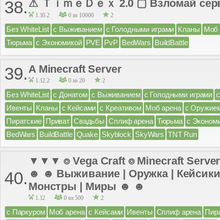
⚠ ＴｉｍｅＤｅｘ 2.0 ▢ Взломай серве
38.
1.10.2
0 из 10000
2
Без WhiteList
с Выживанием
с Голодными играми
Кланы
Моб 
Тюрьма
с Экономикой
PVE
PvP
BedWars
BuildBattle
A Minecraft Server
39.
1.12.2
0 из 20
2
Без WhiteList
с Донатом
с Выживанием
с Голодными играми
Ивенты
Кланы
с Кейсами
с Креативом
Моб арена
с Оружие
Пиратские
Приват
Свадьбы
Сплиф арена
Тюрьма
с Эконом
BedWars
BuildBattle
Quake
Skyblock
SkyWars
TNT Run
▼▼▼ ⌾ Vega Craft ⌾ Minecraft Server
☻ ☻ Выживание | Оружка | Кейсики 
40.
Монстры | Миры ☻ ☻
1.12
0 из 500
2
с Паркуром
Моб арена
с Кейсами
Ивенты
Сплиф арена
Пир