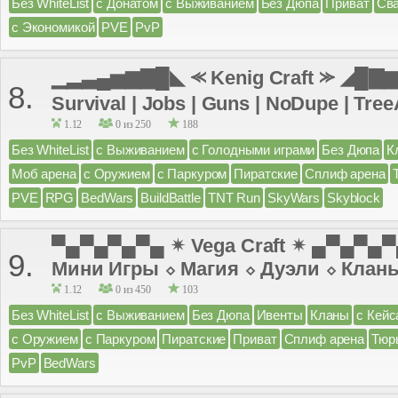
Без WhiteList
с Донатом
с Выживанием
Без Дюпа
Приват
Св
с Экономикой
PVE
PvP
▁▂▃▄▅▆▇█◣ ⪻ Kenig Craft ⪼ ◢█▇▆▅
8.
Survival | Jobs | Guns | NoDupe | TreeA
1.12
0 из 250
188
Без WhiteList
с Выживанием
с Голодными играми
Без Дюпа
К
Моб арена
с Оружием
с Паркуром
Пиратские
Сплиф арена
PVE
RPG
BedWars
BuildBattle
TNT Run
SkyWars
Skyblock
▀▄▀▄▀▄▀▄ ✴ Vega Craft ✴ ▄▀▄▀▄
9.
Мини Игры ⬦ Магия ⬦ Дуэли ⬦ Клан
1.12
0 из 450
103
Без WhiteList
с Выживанием
Без Дюпа
Ивенты
Кланы
с Кейс
с Оружием
с Паркуром
Пиратские
Приват
Сплиф арена
Тюр
PvP
BedWars