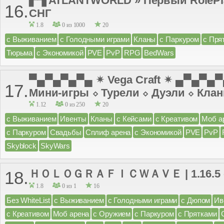
▛▜ ATLANTWORLD » Первый RolePlay
16.
СНГ
1.8
0 из 1000
20
с Выживанием
с Голодными играми
Кланы
с Паркуром
с Пря
Тюрьма
с Экономикой
PVE
PvP
RPG
BedWars
▀▄▀▄▀▄▀▄ ✴ Vega Craft ✴ ▄▀▄▀▄
17.
Мини-игры ⬦ Турели ⬦ Дуэли ⬦ Кла
1.12
0 из 250
20
с Выживанием
Ивенты
Кланы
с Кейсами
с Креативом
Моб а
с Паркуром
Свадьбы
Сплиф арена
с Экономикой
PVE
PvP
Skyblock
SkyWars
ＨＯＬＯＧＲＡＦＩＣＷＡＶＥ | 1.16.5 - 1
18.
1.8
0 из 1
16
Без WhiteList
с Выживанием
с Голодными играми
с Дюпом
Ив
с Креативом
Моб арена
с Оружием
с Паркуром
с Прятками