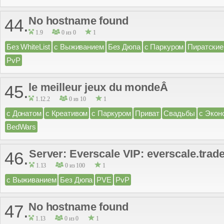
No hostname found
44.
1.9
0 из 0
1
Без WhiteList
с Выживанием
Без Дюпа
с Паркуром
Пиратские
PvP
le meilleur jeux du mondeÂ
45.
1.12.2
0 из 10
1
с Донатом
с Креативом
с Паркуром
Приват
Свадьбы
с Экон
BedWars
Server: Everscale VIP: everscale.tra
46.
1.13
0 из 100
1
с Выживанием
Без Дюпа
PVE
PvP
No hostname found
47.
1.13
0 из 0
1