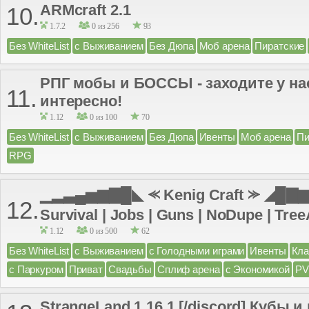
ARMcraft 2.1
10.
1.7.2
0 из 256
93
Без WhiteList
с Выживанием
Без Дюпа
Моб арена
Пиратские
РПГ мобы и БОССЫ - заходите у н
11.
интересно!
1.12
0 из 100
70
Без WhiteList
с Выживанием
Без Дюпа
Ивенты
Моб арена
Пи
RPG
▁▂▃▄▅▆▇█◣ ⪻ Kenig Craft ⪼ ◢█▇▆▅
12.
Survival | Jobs | Guns | NoDupe | TreeA
1.12
0 из 500
62
Без WhiteList
с Выживанием
с Голодными играми
Ивенты
Кл
с Паркуром
Приват
Свадьбы
Сплиф арена
с Экономикой
PV
StrangeLand 1.16.1 [/discord] Кубы 