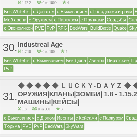
1.12.2
0 из 1000
4
Без WhiteList
с Донатом
с Выживанием
с Голодными играми
Моб арена
с Оружием
с Паркуром
с Прятками
Свадьбы
Спл
с Экономикой
PVE
PvP
RPG
BedWars
BuildBattle
Quake
Sky
Industreal Age
30.
1.7.10
0 из 100
4
Без WhiteList
с Выживанием
Без Дюпа
Ивенты
Пиратские
Пр
PvP
◆ ◆ ◆ ◆ ◆ ＬＵＣＫＹ-ＤＡＹＺ ◆ ◆ 
ОРУЖИЯ|КЛАНЫ|ЗОМБИ| 1.8 - 1.15.
31.
МАШИНЫ|КЕЙСЫ|
1.8
0 из 300
3
с Выживанием
с Дюпом
Ивенты
с Кейсами
с Паркуром
Свад
Тюрьма
PVE
PvP
BedWars
SkyWars