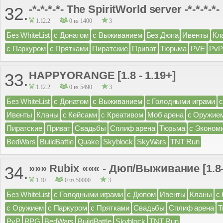
-*-*-*-*- The SpiritWorld server -*-*-*-*-
32.
1.12.2
0 из 1400
3
Без WhiteList
с Донатом
с Выживанием
Без Дюпа
Ивенты
Кл
с Паркуром
с Прятками
Пиратские
Приват
Тюрьма
PVE
PvP
HAPPYORANGE [1.8 - 1.19+]
33.
1.12.2
0 из 5490
3
Без WhiteList
с Донатом
с Выживанием
с Голодными играми
Ивенты
Кланы
с Кейсами
с Креативом
Моб арена
с Оружие
Пиратские
Приват
Свадьбы
Сплиф арена
Тюрьма
с Эконом
BedWars
BuildBattle
Quake
Skyblock
SkyWars
TNT Run
»»» Rubix ««« - Дюп/Выживание [1.8-
34.
1.10
0 из 50000
3
Без WhiteList
с Голодными играми
с Дюпом
Ивенты
Кланы
с
с Оружием
с Паркуром
с Прятками
Свадьбы
Сплиф арена
Т
PvP
RPG
BedWars
BuildBattle
Skyblock
TNT Run