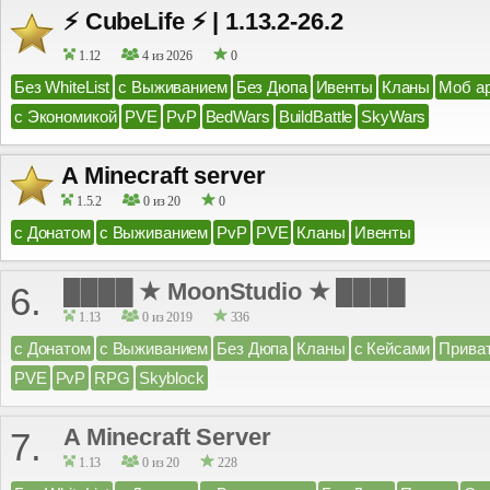
⚡ CubeLife ⚡ | 1.13.2-26.2
1.12
4 из 2026
0
Без WhiteList
с Выживанием
Без Дюпа
Ивенты
Кланы
Моб а
с Экономикой
PVE
PvP
BedWars
BuildBattle
SkyWars
A Minecraft server
1.5.2
0 из 20
0
с Донатом
с Выживанием
PvP
PVE
Кланы
Ивенты
████ ★ MoonStudio ★ ████
6.
1.13
0 из 2019
336
с Донатом
с Выживанием
Без Дюпа
Кланы
с Кейсами
Прива
PVE
PvP
RPG
Skyblock
A Minecraft Server
7.
1.13
0 из 20
228