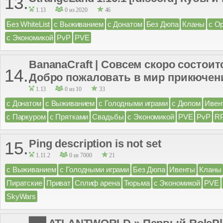
13.
1.13
0 из 2020
46
Без WhiteList
с Выживанием
с Донатом
Без Дюпа
Кланы
с О
с Экономикой
PvP
PVE
BananaCraft | Совсем скоро состои
14.
Добро пожаловать в мир прикючен
1.13
0 из 10
33
с Донатом
с Выживанием
с Голодными играми
с Дюпом
Ивен
с Паркуром
с Прятками
Свадьбы
с Экономикой
PVE
PvP
R
Ping description is not set
15.
1.11.2
0 из 7000
21
с Выживанием
с Голодными играми
Без Дюпа
Ивенты
Кланы
Пиратские
Приват
Сплиф арена
Тюрьма
с Экономикой
PVE
SkyWars