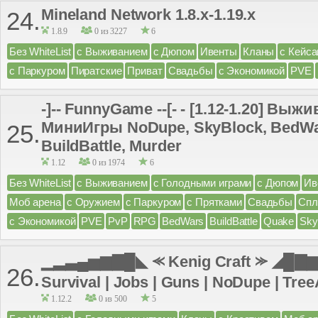
Mineland Network 1.8.x-1.19.x
24.
1.8.9
0 из 3227
6
Без WhiteList
с Выживанием
с Дюпом
Ивенты
Кланы
с Кейс
с Паркуром
Пиратские
Приват
Свадьбы
с Экономикой
PVE
-]-- FunnyGame --[- - [1.12-1.20] Выж
МиниИгры NoDupe, SkyBlock, BedWa
25.
BuildBattle, Murder
1.12
0 из 1974
6
Без WhiteList
с Выживанием
с Голодными играми
с Дюпом
Ив
Моб арена
с Оружием
с Паркуром
с Прятками
Свадьбы
Спл
с Экономикой
PVE
PvP
RPG
BedWars
BuildBattle
Quake
Sky
▁▂▃▄▅▆▇█◣ ⪻ Kenig Craft ⪼ ◢█▇▆▅
26.
Survival | Jobs | Guns | NoDupe | TreeA
1.12.2
0 из 500
5